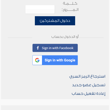
كـلـــمـة
الـمـــــرور:
دخول المشتركين
أو الدخول بحساب
استرجاع الرمز السري
تسجيل عضو جديد
إعادة تفعيل حساب