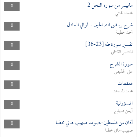
ماتيسر من سورة النحل 2
0
محمد الليثي
شرح رياض الصالحين - الوالي العادل
0
أحمد حطيبة
تفسير سورة طه [23-36]
0
المنتصر الكتاني
سورة الشرح
0
علي الحذيفي
قعقعات
0
محمد المساعد
المسؤولية
0
أيمن صيدح
أذان من فلسطين-بصوت صهيب هاني خطبا
0
صهيب هاني خطبا