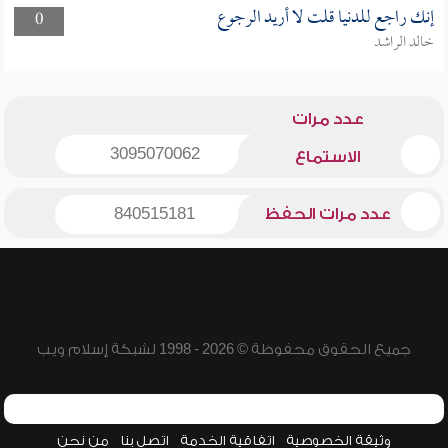
إنك راجع للدنيا قلت لا أريد الرجوع
0
خالد الراشد
عدد مرات
3095070062
الاستماع
عدد مرات الحفظ
840515181
جميع الحقوق محفوظة © 2026 - 1998 لشبكة إسلام ويب
وثيقة الخصوصية
اتفاقية الخدمة
اتصل بنا
من نحن