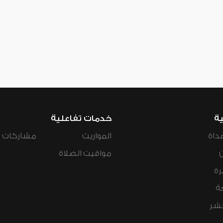
ية
خدمات تفاعلية
داة
المواريث
مشاركات ال
مواقيت الصلاة
رة
ة
عشر