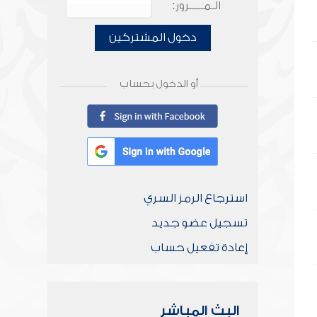
الـمـــــرور:
دخول المشتركين
أو الدخول بحساب
استرجاع الرمز السري
تسجيل عضو جديد
إعادة تفعيل حساب
البث المباشر