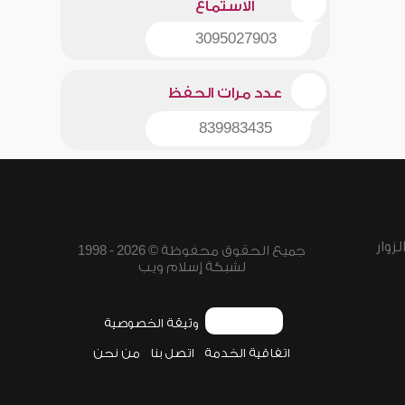
الاستماع
3095027903
عدد مرات الحفظ
839983435
زوار
جميع الحقوق محفوظة © 2026 - 1998
لشبكة إسلام ويب
وثيقة الخصوصية
اتفاقية الخدمة
اتصل بنا
من نحن