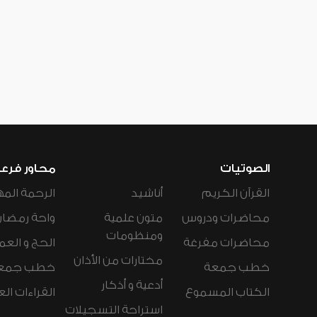
الصوتيات
محاور فرع
القرآن الكريم
أناشيد
الرحمة المه
محاضرات ودروس
متون علمية
واحة رمضان
ومنظومات
محاضرات مفرغة
الحج و العم
مختارات من الأذان
خطب جمعة
خطب جمع
أدعية و أذكار
الكتاب المسموع
القراءات ال
استراحة التسجيلات