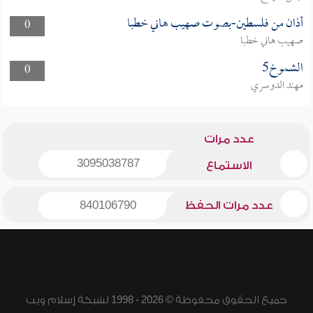
أذان من فلسطين-بصوت صهيب هاني خطبا
0
صهيب هاني خطبا
الشموخ5
0
مهند الدوسري
عدد مرات
3095038787
الاستماع
عدد مرات الحفظ
840106790
جميع الحقوق محفوظة © 2026 - 1998 لشبكة إسلام ويب