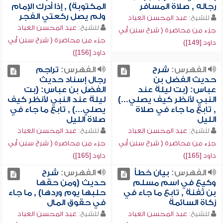
رجاله , صلاة المسافر
المكتوبة) , إذا أدرك الإمام
ولم يصل ركعتي الفجر
للشيخ:
عبد المحسن العباد
للشيخ:
عبد المحسن العباد
جزء من محاضرة ( شرح سنن أبي
جزء من محاضرة ( شرح سنن أبي
داود [149])
داود [156])
الفهرس:
شرح
الفهرس:
تراجم
حديث الفضل بن
رجال إسناد حديث
عباس: (بت ليلة عند
الفضل بن عباس: (بت
النبي لأنظر كيف يصلي...)
ليلة عند النبي لأنظر كيف
, تابع ما جاء في صلاة
يصلي...) , تابع ما جاء في
الليل
صلاة الليل
للشيخ:
عبد المحسن العباد
للشيخ:
عبد المحسن العباد
جزء من محاضرة ( شرح سنن أبي
جزء من محاضرة ( شرح سنن أبي
داود [165])
داود [165])
الفهرس:
بيان خطأ
الفهرس:
شرح
وكيع في اسم مسلم
حديث (ومن حقها
بن ثفنة , تابع ما جاء في
حلبها يوم وردها) , ما جاء
زكاة السائمة
في حقوق المال
للشيخ:
عبد المحسن العباد
للشيخ:
عبد المحسن العباد