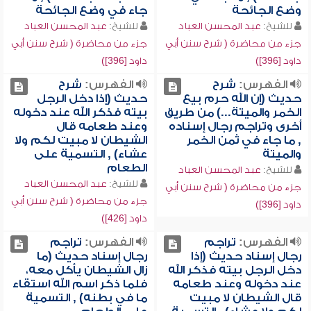
وضع الجائحة
جاء في وضع الجائحة
للشيخ:
عبد المحسن العباد
للشيخ:
عبد المحسن العباد
جزء من محاضرة ( شرح سنن أبي
جزء من محاضرة ( شرح سنن أبي
داود [396])
داود [396])
الفهرس:
شرح
الفهرس:
شرح
حديث (إن الله حرم بيع
حديث (إذا دخل الرجل
الخمر والميتة...) من طريق
بيته فذكر الله عند دخوله
أخرى وتراجم رجال إسناده
وعند طعامه قال
, ما جاء في ثمن الخمر
الشيطان لا مبيت لكم ولا
والميتة
عشاء) , التسمية على
الطعام
للشيخ:
عبد المحسن العباد
للشيخ:
عبد المحسن العباد
جزء من محاضرة ( شرح سنن أبي
جزء من محاضرة ( شرح سنن أبي
داود [396])
داود [426])
الفهرس:
تراجم
الفهرس:
تراجم
رجال إسناد حديث (إذا
رجال إسناد حديث (ما
دخل الرجل بيته فذكر الله
زال الشيطان يأكل معه،
عند دخوله وعند طعامه
فلما ذكر اسم الله استقاء
قال الشيطان لا مبيت
ما في بطنه) , التسمية