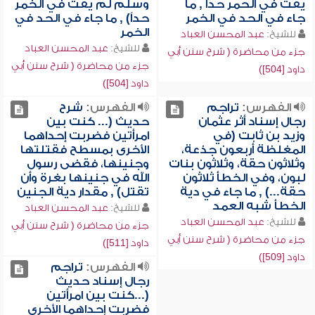
يقت في الحمر حداً , ما
وسلم لم يقت في الخمر
جاء في الحد في الخمر
حداً) , ما جاء في الحد في
الخمر
للشيخ:
عبد المحسن العباد
للشيخ:
عبد المحسن العباد
جزء من محاضرة ( شرح سنن أبي
جزء من محاضرة ( شرح سنن أبي
داود [504])
داود [504])
الفهرس:
تراجم
الفهرس:
شرح
رجال إسناد أثر عثمان
حديث (... كنت بين
وزيد بن ثابت (في
امرأتين فضربت إحداهما
المغلظة أربعون جذعة،
الأخرى بمسطح فقتلتها
وثلاثون حقة، وثلاثون بنات
وجنينها، فقضى رسول
لبون، وفي الخطأ ثلاثون
الله في جنينها بغرة وأن
حقة...) , ما جاء في دية
تقتل) , مقدار دية الجنين
الخطأ شبه العمد
للشيخ:
عبد المحسن العباد
للشيخ:
عبد المحسن العباد
جزء من محاضرة ( شرح سنن أبي
جزء من محاضرة ( شرح سنن أبي
داود [511])
داود [509])
الفهرس:
تراجم
رجال إسناد حديث
(...كنت بين امرأتين
فضربت إحداهما الأخرى