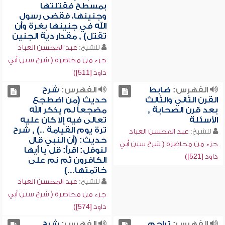
بمسطح فقتلتها
وجنينها، فقضى رسول
الله في جنينها بغرة وأن
تقتل) , مقدار دية الجنين
للشيخ:
عبد المحسن العباد
جزء من محاضرة ( شرح سنن أبي
داود [511])
الفهرس:
ضابط
الفهرس:
شرح
القرن الثاني والثالث
حديث (من اضطجع
بعد قرن الصحابة ,
مضجعاً لم يذكر الله
الأسئلة
تعالى فيه إلا كان عليه
ترة يوم القيامة ..) , شرح
للشيخ:
عبد المحسن العباد
حديث: (أن النبي قال
جزء من محاضرة ( شرح سنن أبي
لنوفل: اقرأ: قل يا أيها
داود [521])
الكافرون ثم نم على
خاتمتها...)
للشيخ:
عبد المحسن العباد
جزء من محاضرة ( شرح سنن أبي
داود [574])
الفهرس:
تراجم
الفهرس:
شرح