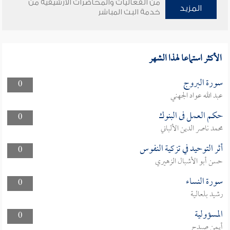
من الفعاليات والمحاضرات الأرشيفية من
المزيد
خدمة البث المباشر
الأكثر استماعا لهذا الشهر
سورة البروج
0
عبد الله عواد الجهني
حكم العمل فى البنوك
0
محمد ناصر الدين الألباني
أثر التوحيد في تزكية النفوس
0
حسن أبو الأشبال الزهيري
سورة النساء
0
رشيد بلعالية
المسؤولية
0
أيمن صيدح