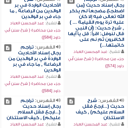
رجال إسناد حديث (من
الأحاديث الواردة في بر
اضطجع مضجعاً لم يذكر
الوالدين من الرضاعة , ما
الله تعالى فيه إلا كان
جاء في بر الوالدين
عليه ترة يوم القيامة ... )
للشيخ:
عبد المحسن العباد
, شرح حديث: (أن النبي
جزء من محاضرة ( شرح سنن أبي
قال لنوفل: اقرأ: قل يا أيها
داود [584])
الكافرون ثم نم على
خاتمتها...)
الفهرس:
تراجم
للشيخ:
عبد المحسن العباد
رجال إسناد الأحاديث
الواردة في بر الوالدين من
جزء من محاضرة ( شرح سنن أبي
الرضاعة , ما جاء في بر
داود [574])
الوالدين
للشيخ:
عبد المحسن العباد
جزء من محاضرة ( شرح سنن أبي
داود [584])
الفهرس:
شرح
الفهرس:
تراجم
حديث (...ارجع فقل
رجال إسناد حديث
السلام عليكم) , كيف
(...ارجع فقل السلام
الاستئذان
عليكم) , كيف الاستئذان
للشيخ:
عبد المحسن العباد
للشيخ:
عبد المحسن العباد