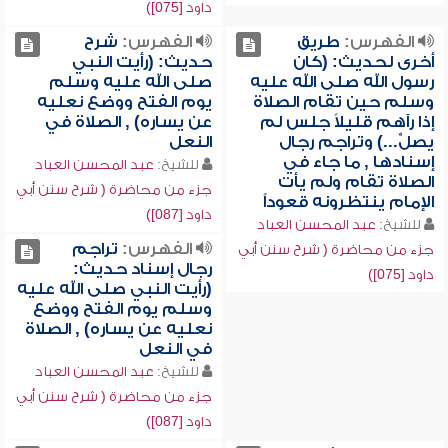
داود [075])
الفهرس:
طريق
الفهرس:
شرح
أخرى لحديث: (كان
حديث: (رأيت النبي
رسول الله صلى الله عليه
صلى الله عليه وسلم
وسلم حين تقام الصلاة
يوم الفتح ووضع نعليه
إذا رآهم قليلاً جلس لم
عن يساره) , الصلاة في
يصلِّ...) وتراجم رجال
النعل
إسنادها , ما جاء في
للشيخ:
عبد المحسن العباد
الصلاة تقام ولم يأت
جزء من محاضرة ( شرح سنن أبي
الإمام ينتظرونه قعوداً
داود [087])
للشيخ:
عبد المحسن العباد
الفهرس:
تراجم
جزء من محاضرة ( شرح سنن أبي
رجال إسناد حديث:
داود [075])
(رأيت النبي صلى الله عليه
وسلم يوم الفتح ووضع
نعليه عن يساره) , الصلاة
في النعل
للشيخ:
عبد المحسن العباد
جزء من محاضرة ( شرح سنن أبي
داود [087])