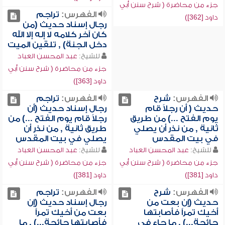
جزء من محاضرة ( شرح سنن أبي
الفهرس:
تراجم
داود [362])
رجال إسناد حديث (من
كان آخر كلامه لا إله إلا الله
دخل الجنة) , تلقين الميت
للشيخ:
عبد المحسن العباد
جزء من محاضرة ( شرح سنن أبي
داود [363])
الفهرس:
شرح
الفهرس:
تراجم
حديث ( أن رجلاً قام
رجال إسناد حديث (أن
يوم الفتح ...) من طريق
رجلاً قام يوم الفتح ...) من
ثانية , من نذر أن يصلي
طريق ثانية , من نذر أن
في بيت المقدس
يصلي في بيت المقدس
للشيخ:
عبد المحسن العباد
للشيخ:
عبد المحسن العباد
جزء من محاضرة ( شرح سنن أبي
جزء من محاضرة ( شرح سنن أبي
داود [381])
داود [381])
الفهرس:
شرح
الفهرس:
تراجم
حديث (إن بعت من
رجال إسناد حديث (إن
أخيك تمراً فأصابتها
بعت من أخيك تمراً
جائحة...) , ما جاء في
فأصابتها جائحة...) , ما