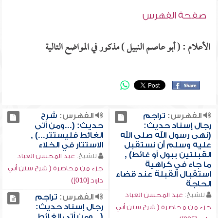
صفحة الفهرس
الأعلام : ( أبو عاصم النبيل ) مذكور في المواضع التالية
الفهرس:
تراجم
الفهرس:
شرح
رجال إسناد حديث:
حديث: (...ومن أتى
(نهى رسول الله صلى الله
الغائط فليستتر...) ,
عليه وسلم أن نستقبل
الاستتار في الخلاء
القبلتين ببول أو غائط) ,
للشيخ:
عبد المحسن العباد
ما جاء في كراهية
جزء من محاضرة ( شرح سنن أبي
استقبال القبلة عند قضاء
داود [010])
الحاجة
للشيخ:
عبد المحسن العباد
الفهرس:
تراجم
رجال إسناد حديث:
جزء من محاضرة ( شرح سنن أبي
(...ومن أتى الغائط