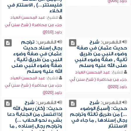
داود [005])
فليستتر...) , الاستتار في
الخلاء
للشيخ:
عبد المحسن العباد
جزء من محاضرة ( شرح سنن أبي
داود [010])
الفهرس:
شرح
الفهرس:
تراجم
حديث عثمان في صفة
رجال إسناد حديث
وضوء النبي من طريق
عثمان في صفة وضوء
ثانية , صفة وضوء النبي
النبي من طريق ثانية ,
صلى الله عليه وسلم
صفة وضوء النبي صلى
الله عليه وسلم
للشيخ:
عبد المحسن العباد
للشيخ:
عبد المحسن العباد
جزء من محاضرة ( شرح سنن أبي
جزء من محاضرة ( شرح سنن أبي
داود [020])
داود [020])
الفهرس:
شرح
الفهرس:
شرح
حديث: (أسبغ الوضوء
حديث: (كان رسول الله
...) من طريق ثالثة وتراجم
إذا اغتسل من الجنابة دعا
رجال إسنادها , ما جاء في
بشيء نحو الحلاب ...)
الاستنثار
وتراجم رجال إسناده , ما