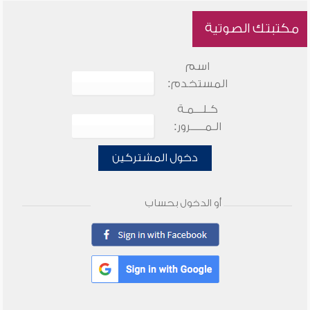
مكتبتك الصوتية
اسم
المستخدم:
كـلـــمـة
الـمـــــرور:
دخول المشتركين
أو الدخول بحساب