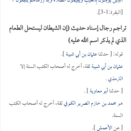
الَّذِينَ يُؤْمِنُونَ بِالْغَيْبِ وَيُقِيمُونَ الصَّلاة وَمِمَّا رَزَقْنَاهُمْ يُنفِقُونَ
[البقرة:1-3].
تراجم رجال إسناد حديث (إن الشيطان ليستحل الطعام
الذي لم يذكر اسم الله عليه)
قوله: [ حدثنا
عثمان بن أبي شيبة
].
عثمان بن أبي شيبة
ثقة، أخرج له أصحاب الكتب الستة إلا
الترمذي
.
[ حدثنا
أبو معاوية
] .
هو
محمد بن خازم الضرير الكوفي
ثقة، أخرج له أصحاب الكتب
الستة.
[ عن
الأعمش
].