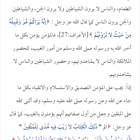
الطعام، والناس لا يرون الشياطين ولا يرون الجن، والشياطين
والجن يرون الناس كما قال الله عز وجل :
إنَّهُ يَرَاكُمْ هُوَ وَقَبِيلُهُ
مِنْ حَيْثُ لا تَرَوْنَهُمْ
[الأعراف:27]، فالمؤمن يؤمن بكل ما
أخبر الله به ورسوله صلى الله وسلم من أمور الغيب، كحضور
الملائكة والناس لا يشاهدونهم، وحضور الشياطين والناس لا
يشاهدونهم.
إذاً: يجب على المؤمن التصديق والاستسلام والانقياد بكل ما
جاء عن الله وعن رسوله صلى الله عليه وسلم، وقد أثنى الله
على المتقين وجعل من أول صفاتهم أنهم يؤمنون بالغيب، كما قال
عز وجل:
الم
*
ذَلِكَ الْكِتَابُ لا رَيْبَ فِيهِ هُدًى لِلْمُتَّقِينَ
*