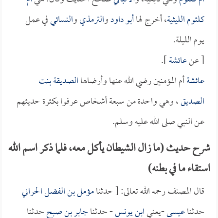
كلثوم الليثية
، أخرج لها
أبو داود
و
الترمذي
و
النسائي
في عمل
يوم الليلة.
[ عن
عائشة
].
عائشة
أم المؤمنين رضي الله عنها وأرضاها
الصديقة بنت
الصديق
، وهي واحدة من سبعة أشخاص عرفوا بكثرة حديثهم
عن النبي صلى الله عليه وسلم.
شرح حديث (ما زال الشيطان يأكل معه، فلما ذكر اسم الله
استقاء ما في بطنه)
قال المصنف رحمه الله تعالى: [ حدثنا
مؤمل بن الفضل الحراني
حدثنا
عيسى
-يعني
ابن يونس
- حدثنا
جابر بن صبح
حدثنا