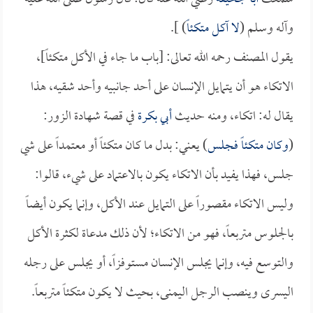
وآله وسلم (
لا آكل متكئاً
) ].
يقول المصنف رحمه الله تعالى: [باب ما جاء في الأكل متكئاً]،
الاتكاء هو أن يتمايل الإنسان على أحد جانبيه وأحد شقيه، هذا
يقال له: اتكاء، ومنه حديث
أبي بكرة
في قصة شهادة الزور:
(
وكان متكئاً فجلس
) يعني: بدل ما كان متكئاً أو معتمداً على شي
جلس، فهذا يفيد بأن الاتكاء يكون بالاعتماد على شيء، قالوا:
وليس الاتكاء مقصوراً على التمايل عند الأكل، وإنما يكون أيضاً
بالجلوس متربعاً، فهو من الاتكاء؛ لأن ذلك مدعاة لكثرة الأكل
والتوسع فيه، وإنما يجلس الإنسان مستوفزاً، أو يجلس على رجله
اليسرى وينصب الرجل اليمنى، بحيث لا يكون متكئاً متربعاً.