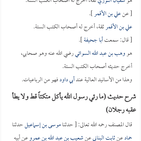
هو
سفيان الثوري
ثقة، أخرج له أصحاب الكتب الستة.
[ عن
علي بن الأقمر
].
علي بن الأقمر
ثقة، أخرج له أصحاب الكتب الستة.
[ قال: سمعت
أبا جحيفة
].
هو
وهب بن عبد الله السوائي
رضي الله عنه وهو صحابي،
أخرج حديثه أصحاب الكتب الستة.
وهذا من الأسانيد العالية عند
أبي داود
فهو من الرباعيات.
شرح حديث (ما رئي رسول الله يأكل متكئاً قط ولا يطأ
عقبه رجلان)
قال المصنف رحمه الله تعالى: [ حدثنا
موسى بن إسماعيل
حدثنا
حماد
عن
ثابت البناني
عن
شعيب بن عبد الله بن عمرو
عن أبيه