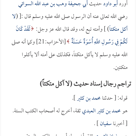
أورد
أبو داود
حديث
أبي جحيفة وهب بن عبد الله السوائي
رضي الله تعالى عنه أن الرسول صلى الله عليه وسلم قال :[ (
لا
آكل متكئاً
) ] وأمته تبع له، وقد قال الله عز وجل:
لَقَدْ كَانَ
لَكُمْ فِي رَسُولِ اللَّهِ أُسْوَةٌ حَسَنَةٌ
[الأحزاب:21] وكما أنه صلى
الله عليه وسلم لا يأكل متكئاً، فكذلك على أمته ألا يأكلوا
متكئين.
تراجم رجال إسناد حديث (لا آكل متكئاً)
قوله: [ حدثنا
محمد بن كثير
].
هو
محمد بن كثير العبدي
ثقة، أخرج له أصحاب الكتب الستة.
[ أخبرنا
سفيان
] .