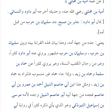
[ عن عمه
أمية بن مخشي
].
أمية بن مخشي
رضي الله عنه، وحديثه أخرجه
أبو داود
و
النسائي
.
[ قال
أبو داود
:
جابر بن صبح
جد
سليمان بن حرب
من قبل
أمه].
يعني: جده من جهة أمه، وهذا بيان لهذه القرابة بينه وبين
سليمان
بن حرب
، و
سليمان بن حرب
مشهور يروي عنه
أبو داود
كثيراً،
وهو من رجال الكتب الستة، وهو يروي كثيراً عن
حماد بن
سلمة
و
حماد بن زيد
، وإذا جاء
حماد
غير منسوب فالمراد به
حماد
بن زيد
، ومثل هذا
ابن أبي عاصم النبيل أحمد بن عمرو بن أبي
عاصم
فجده من جهة أبيه
أبو عاصم النبيل
وجده لأمه
موسى
بن إسماعيل التبوذكي
وهو الذي يأتي ذكره كثيراً في رواية
أبي