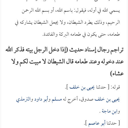
يسمي الله في أوله، فيقول: باسم الله، أو بسم الله الرحمن
الرحيم، وذلك يطرد الشيطان، ولا يجعل الشيطان يشاركه في
طعامه، حتى يكون في طعامه البركة والفائدة.
تراجم رجال إسناد حديث (إذا دخل الرجل بيته فذكر الله
عند دخوله وعند طعامه قال الشيطان لا مبيت لكم ولا
عشاء)
قوله: [ حدثنا
يحيى بن خلف
].
يحيى بن خلف
صدوق، أخرج له
مسلم
و
أبو داود
و
الترمذي
و
ابن ماجة
.
[ حدثنا
أبو عاصم
].