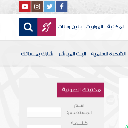
المكتبة
المواريث
بنين وبنات
الشجرة العلمية
البث المباشر
شارك بملفاتك
مكتبتك الصوتية
اسم
المستخدم:
كـلـــمـة