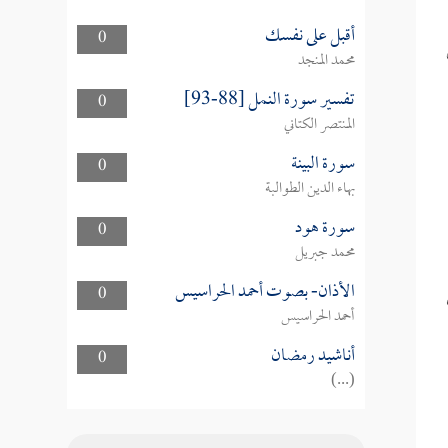
أقبل على نفسك
0
محمد المنجد
تفسير سورة النمل [88-93]
0
المنتصر الكتاني
سورة البينة
0
بهاء الدين الطوالبة
سورة هود
0
محمد جبريل
الأذان- بصوت أحمد الحراسيس
0
أحمد الحراسيس
أناشيد رمضان
0
(...)