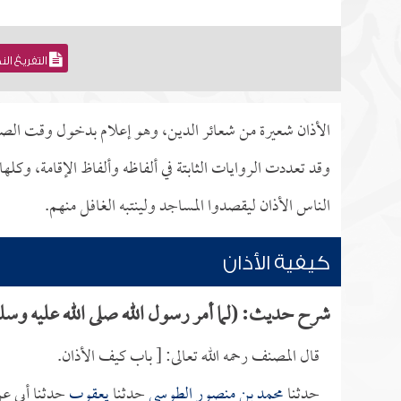
التفريغ ال
الأذان شعيرة من شعائر الدين، وهو إعلام بدخول وقت الصلاة
وقد تعددت الروايات الثابتة في ألفاظه وألفاظ الإقامة، وك
الناس الأذان ليقصدوا المساجد ولينتبه الغافل منهم.
كيفية الأذان
شرح حديث: (لما أمر رسول الله صلى الله عليه وسل
قال المصنف رحمه الله تعالى: [ باب كيف الأذان.
حدثنا
محمد بن منصور الطوسي
حدثنا
يعقوب
حدثنا أبي ع