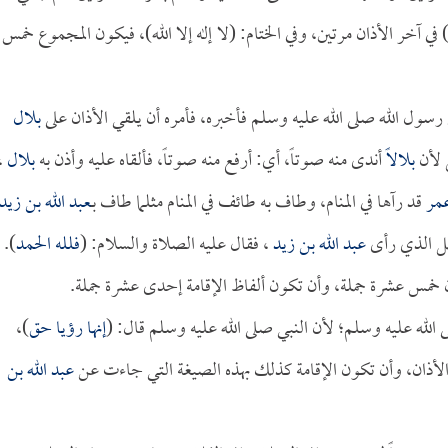
في آخر الأذان مرتين، وفي الختام: (لا إله إلا الله)، فيكون المجموع خمس
رسول الله صلى الله عليه وسلم فأخبره، فأمره أن يلقي الأذان على
بلال
 لأن
بلالاً
أندى منه صوتاً، أي: أرفع منه صوتاً، فألقاه عليه وأذن به
بلال
،
مر
قد رآها في المنام، وطاف به طائف في المنام مثلما طاف بـ
عبد الله بن زيد
مثل الذي رأى
عبد الله بن زيد
، فقال عليه الصلاة والسلام: (
فلله الحمد
).
ذان خمس عشرة جملة، وأن تكون ألفاظ الإقامة إحدى عشرة جملة.
له عليه وسلم؛ لأن النبي صلى الله عليه وسلم قال: (
إنها رؤيا حق
)،
 الأذان، وأن تكون الإقامة كذلك بهذه الصيغة التي جاءت عن
عبد الله بن