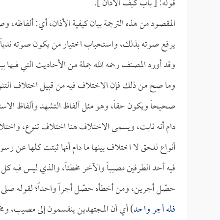
قوله: [ باب كيف الأذان ].
المقصود من هذه الترجمة بيان كيفية الأذان، أي: ألفاظه، وص
يرفع صوته بذلك، واستحباب اختيار من يكون صوته ندياً، ف
وقد أورد المصنف رحمه الله جملة من الأحاديث التي فيها بي
وما صح من ذلك فإن الاختلاف فيه من قبيل اختلاف التنوع
صحيحاً ويكون حقاً، وهو مثل ألفاظ التشهد وألفاظ الاستفت
دام أنه ثابت، ويسمى الاختلاف هنا اختلاف تنوع، واختلاف ال
أنواع للحق لا اختلاف بينها ما دام أنها ثبتت كلها عن ر
فيه أحد الطرفين مصيباً والآخر مخطئاً، والذي ليس فيه 
حصّل أجرين، ومن أخطأه حصّل أجراً واحداً؛ لقوله صلى ا
فله أجر واحد
) أي أن المجتهدين ينقسمون إلى مصيب، ومخ