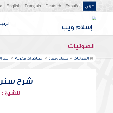
عربي
Español
Deutsch
Français
English
ia
الرئي
الصوتيات
الصوتيات
علماء ودعاة
محاضرات مفرغة
عبد ا
شرح سنن أب
للشيخ : 