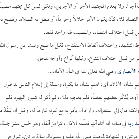
جراً، ولا يعدم المجتهد الأجر أو الأجرين، ولكن ليس كل مجتهد مصيباً
 التضاد فلا، كأن يكون الأمر حلالاً وحراماً، أو تبطل به الصلاة، وتصح به
 قبيل اختلاف التضاد، والمصيب فيه واحد فقط.
فاظ التشهد، واختلاف ألفاظ الاستفتاح، فكل ما صح وثبت عن رسول الله
 من قبيل اختلاف التنوع، وكلها أنواع وأوجه للحق.
ه الأنصاري
رضي الله تعالى عنه في شأن الأذان...
هتم بشأن الأذان، أي: اهتم بشأن ما يكون وسيلة إلى إعلام الناس بدخول
ا يُذَكِّر بعضهم بعضاً، فلم يعجبه ذلك، ثم ذُكر له شبور اليهود فلم
مال إلى استعماله، وأراد أن يأمر به مع كونه كارهاً له، وقبل أن يَنفُذَ ما
د ربه
في منامه أنه أتاه آتٍ فعلّمه الأذان، كما مرّ آنفاً، وهو خمس عشر جملة،
لهية مرتين، والشهادة لمحمد صلى الله عليه وسلم بالرسالة مرتين، ثم (حي