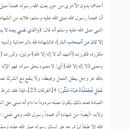
أحدهما بدون الأخرى من حين بعث الله رسوله محمداً صلى الل
أن محمداً رسول الله صلى الله عليه وسلم، فلابد من الشهادة
النبي صلى الله عليه وسلم أنه قال: (
والذي نفسي بيده لا ي
إلا كان من أصحاب النار
)، فالشهادة لله بالوحدانية ولنبي
مكررة، فكررت (أشهد أن لا إله إلا الله) مرتين، وكررت (أ
ومعنى (لا إله إلا الله) أي: لا معبود بحق سواه، فهو الإله 
بالله عز وجل يبطل العمل ويحبطه، ولا ينفع مع الشرك عم
عَمَلٍ فَجَعَلْنَاهُ هَبَاءً مَنْثُورًا
[الفرقان:23]، فإذ
العبادة فعند ذلك يكون عمله مردوداً ما دام أنه مبني على 
ولابد -أيضاً- من شهادة أن محمداً رسول الله، وهي تعني: ت
الله إلا طبقاً لما شرعه على لسان رسوله صلى الله عليه وسلم