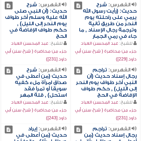
الفهرس:
شرح
الفهرس:
شرح
حديث: (رأيت رسول الله
حديث: (أن النبي صلى
يرمي على راحلته يوم
الله عليه وسلم أخر طواف
النحر من طريق ثانية
يوم النحر إلى الليل) ,
وترجمة رجال الإسناد , ما
حكم طواف الإفاضة في
جاء في رمي الجمار
الحج
للشيخ:
عبد المحسن العباد
للشيخ:
عبد المحسن العباد
جزء من محاضرة ( شرح سنن أبي
جزء من محاضرة ( شرح سنن أبي
داود [229])
داود [231])
الفهرس:
تراجم
الفهرس:
شرح
رجال إسناد حديث (أن
حديث (من أعطى في
النبي أخر طواف يوم النحر
صداق امرأة ملء كفيه
إلى الليل) , حكم طواف
سويقاً أو تمراً فقد
الإفاضة في الحج
استحل) , قلة المهر
للشيخ:
عبد المحسن العباد
للشيخ:
عبد المحسن العباد
جزء من محاضرة ( شرح سنن أبي
جزء من محاضرة ( شرح سنن أبي
داود [231])
داود [243])
الفهرس:
تراجم
الفهرس:
إيراد
رجال إسناد حديث (من
حديث (من أعطى في