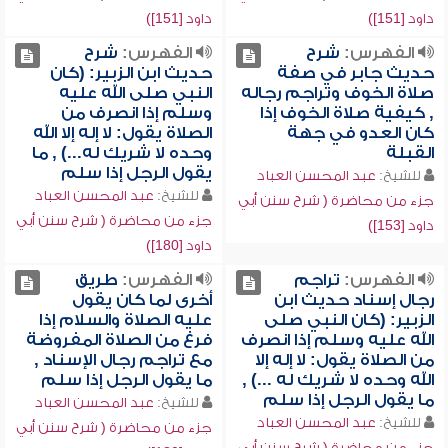
داود [151])
داود [151])
الفهرس:
شرح
الفهرس:
شرح
حديث جابر في صفة
حديث ابن الزبير: (كان
صلاة الخوف وتراجم رجاله
النبي صلى الله عليه
, كيفية صلاة الخوف إذا
وسلم إذا انصرف من
كان العدو في جهة
الصلاة يقول: لا إله إلا الله
القبلة
وحده لا شريك له...) , ما
يقول الرجل إذا سلم
للشيخ:
عبد المحسن العباد
للشيخ:
عبد المحسن العباد
جزء من محاضرة ( شرح سنن أبي
جزء من محاضرة ( شرح سنن أبي
داود [153])
داود [180])
الفهرس:
تراجم
الفهرس:
طريق
رجال إسناد حديث ابن
أخرى لما كان يقول
الزبير: (كان النبي صلى
عليه الصلاة والسلام إذا
الله عليه وسلم إذا انصرف
فرغ من الصلاة المفروضة
من الصلاة يقول: لا إله إلا
مع تراجم رجال الإسناد ,
الله وحده لا شريك له ...) ,
ما يقول الرجل إذا سلم
ما يقول الرجل إذا سلم
للشيخ:
عبد المحسن العباد
للشيخ:
عبد المحسن العباد
جزء من محاضرة ( شرح سنن أبي
جزء من محاضرة ( شرح سنن أبي