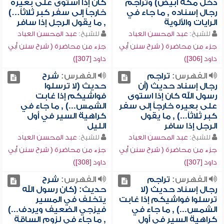
دخل مكة أبيض) وتراجم
كان إذا استوى على بعيره
رجال إسناده , ما جاء في
خارجاً إلى سفر كبر ثلاثاً…)
الرايات والألوية
, ما يقول الرجل إذا سافر
للشيخ:
عبد المحسن العباد
للشيخ:
عبد المحسن العباد
جزء من محاضرة ( شرح سنن أبي
جزء من محاضرة ( شرح سنن أبي
داود [306])
داود [307])
الفهرس:
تراجم
الفهرس:
شرح
رجال إسناد حديث (أن
حديث (لا ترسلوا
رسول الله كان إذا استوى
فواشيكم إذا غابت
على بعيره خارجاً إلى سفر
الشمس...) , ما جاء في
كبر ثلاثاً...) , ما يقول
كراهية السير في أول
الرجل إذا سافر
الليل
للشيخ:
عبد المحسن العباد
للشيخ:
عبد المحسن العباد
جزء من محاضرة ( شرح سنن أبي
جزء من محاضرة ( شرح سنن أبي
داود [307])
داود [308])
الفهرس:
تراجم
الفهرس:
شرح
رجال إسناد حديث (لا
حديث: (كان رسول الله
ترسلوا فواشيكم إذا غابت
يتخلف في المسير
الشمس...) , ما جاء في
فيزجي الضعيف ويردف...)
كراهية السير في أول
, ما جاء في لزوم الساقة