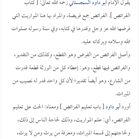
يقول الإمام
أبو داود السجستاني
رحمه الله تعالى: [ كتاب
الفرائض ]. الفرائض جمع فريضة، والمراد بها هنا المواريث التي
فرضها الله عز وجل وقدرها في كتابه، وفي سنة رسوله صلوات
الله وسلامه وبركاته عليه.
وأصل الفرائض من الفرض وهو القطع، وكذلك من التقدير،
والفرائض فيها قطع، وهو: إعطاء كل من الورثة قطعة قدرت
من الشارع، وهو أيضاً تقدير؛ لأن كل واحد قدر له نصيب من
الميراث.
أورد
أبو داود
[ باب تعليم الفرائض ] ومعناه: الحث على تعليم
الفرائض، أي: علم المواريث، وذلك لحاجة الناس إلى ذلك،
ولحاجتهم إلى قسمة الميراث، ومعرفة من يرث ومن لا يرث،