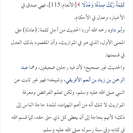
كَلِمَةُ رَبِّكَ صِدْقًا وَعَدْلًا
[الأنعام:115]، فهي صدق في
الأخبار، وعدل في الأحكام.
و
أبو داود
رحمه الله أورد الحديث من أجل كلمة: (عادلة) على
المعنى الأول، الذي هو في المواريث، وأن المقصود بذلك العدل
في قسمتها.
والحديث غير صحيح؛ لأن فيه رجلين ضعيفين، وهما
عبد
الرحمن بن زياد بن أنعم الأفريقي
، وشيخه؛ فهو غير ثابت عن
النبي صلى الله عليه وسلم، ولكن تعلم الفرائض ومعرفة
المواريث لا شك أنه من أهم المهمات، لشدة حاجة الناس إلى
ذلك؛ لأنهم بحاجة إلى أن يعطى كل ذي حق حقه، كما قسم الله
في كتابه وفي سنة رسوله صلى الله عليه وسلم.