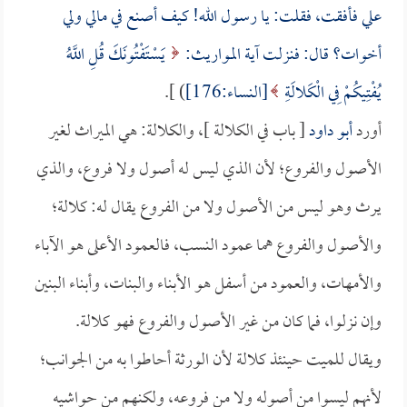
علي فأفقت، فقلت: يا رسول الله! كيف أصنع في مالي ولي
أخوات؟ قال: فنزلت آية المواريث:
يَسْتَفْتُونَكَ قُلِ اللَّهُ
يُفْتِيكُمْ فِي الْكَلالَةِ
[النساء:176]
) ].
أورد
أبو داود
[ باب في الكلالة ]، والكلالة: هي الميراث لغير
الأصول والفروع؛ لأن الذي ليس له أصول ولا فروع، والذي
يرث وهو ليس من الأصول ولا من الفروع يقال له: كلالة؛
والأصول والفروع هما عمود النسب، فالعمود الأعلى هو الآباء
والأمهات، والعمود من أسفل هو الأبناء والبنات، وأبناء البنين
وإن نزلوا، فما كان من غير الأصول والفروع فهو كلالة.
ويقال للميت حينئذ كلالة لأن الورثة أحاطوا به من الجوانب؛
لأنهم ليسوا من أصوله ولا من فروعه، ولكنهم من حواشيه