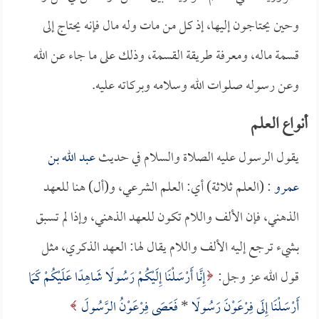
وحين يحتاجون إليها، إذ كل من مات وله مال فإنه يحتاج إلى
قسمة ماله، ومعرفة طريقة القسمة، وذلك على ما جاء عن الله
وعن رسوله صلوات الله وسلامه وبركاته عليه.
أنواع العلم
يقول الرسول عليه الصلاة والسلام في حديث
عبد الله بن
عمرو
: (العلم ثلاثة) أي: العلم الشرعي، و(أل) هنا للعهد
الذهني، فإن الألف واللام تكون للعهد الذهني، وإذا لم تسبق
بشيء ترجع إليه الألف واللام يقال لها: العهد الذكري، مثل
قول الله عز وجل:
إِنَّا أَرْسَلْنَا إِلَيْكُمْ رَسُولًا شَاهِدًا عَلَيْكُمْ كَمَا
أَرْسَلْنَا إِلَى فِرْعَوْنَ رَسُولًا
*
فَعَصَى فِرْعَوْنُ الرَّسُولَ