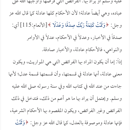
عليه وسلم أو يراد بها: الفرائض التي فرضها وأوجبها الله على
عباده، وهي أيضاً عادلة؛ لأن الأحكام كلها عادلة كما قال الله عز
وجل:
وَتَمَّتْ كَلِمَةُ رَبِّكَ صِدْقًا وَعَدْلًا
[الأنعام:115] أي:
صدقاً في الأخبار، وعدلاً في الأحكام، عدلاً في الأوامر
والنواهي، فالأحكام عادلة، والأخبار صادقة.
إذاً: إما أن يكون المراد بها الفرائض التي هي المواريث، ويكون
معنى عادلة، أنها عادلة في قسمتها، وأن قسمتها قسمة عدل؛ لأنها
جاءت من عند الله في كتاب الله وفي سنة رسوله صلى الله عليه
وسلم. ويحتمل أن يراد بها ما هو أعم من ذلك، فتدخل في ذلك
الفرائض وغير الفرائض، ويكون المقصود بها الأحكام الشرعية،
فإنها عادلة وموصوفة بالعدل، كما قال الله عز وجل:
وَتَمَّتْ