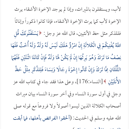
لأب، ويستقلون بالميراث، وإذا لم يوجد الإخوة الأشقاء يرث
الإخوة لأب كما يرث الإخوة الأشقاء، فإذا كانوا ذكوراً وإناثاً
فللذكر مثل حظ الأنثيين، قال الله عز وجل:
يَسْتَفْتُونَكَ قُلِ
اللَّهُ يُفْتِيكُمْ فِي الْكَلالَةِ إِنْ امْرُؤٌ هَلَكَ لَيْسَ لَهُ وَلَدٌ وَلَهُ أُخْتٌ فَلَهَا
نِصْفُ مَا تَرَكَ وَهُوَ يَرِثُهَا إِنْ لَمْ يَكُنْ لَهَا وَلَدٌ فَإِنْ كَانَتَا اثْنَتَيْنِ فَلَهُمَا
الثُّلُثَانِ مِمَّا تَرَكَ وَإِنْ كَانُوا إِخْوَةً رِجَالًا وَنِسَاءً فَلِلذَّكَرِ مِثْلُ حَظِّ
الأُنثَيَيْنِ
[النساء:176]، وعلى هذا فقد جاء في كتاب الله عز
وجل في أول سورة النساء وفي آخر سورة النساء بيان ميراث
أصحاب الكلالة الذين ليسوا أصولاً ولا فروعاً مع قوله صلى
الله عليه وسلم في الحديث: (
ألحقوا الفرائض بأهلها، فما أبقت