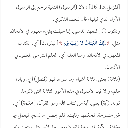
[المزمل:15-16] ؛ لأن (الرسول) الثانية ترجع إلى الرسول
الأول الذي قبلها، فأل للعهد الذكري.
وتكون (أل) للعهد الذهني، إذا سبقت بشيء معهود في الأذهان،
مثل:
ذَلِكَ الْكِتَابُ لا رَيْبَ فِيهِ
[البقرة:2] أي: الكتاب
المعهود في الأذهان، وهنا العلم أي: العلم الشرعي المعهود في
الأذهان.
(ثلاثة) يعني: ثلاثة أشياء وما سواها فهو (فضل) أي: زيادة
علم، وإلا فإن الأصول في هذه الأمور الثلاثة التي ذكرها.
قوله: (آية) يعني: آية من كتاب الله وهو القرآن، (محكمة) أي:
غير منسوخة، فحكمها وثابت، فلم يحصل لها نسخ، فيعمل بها
بخلاف الآية المنسوخة فإنه لا يعمل بها، لأنها تتلى ويتعبد الله