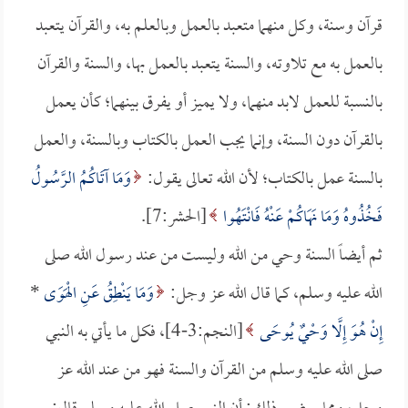
قرآن وسنة، وكل منهما متعبد بالعمل وبالعلم به، والقرآن يتعبد
بالعمل به مع تلاوته، والسنة يتعبد بالعمل بها، والسنة والقرآن
بالنسبة للعمل لابد منهما، ولا يميز أو يفرق بينهما؛ كأن يعمل
بالقرآن دون السنة، وإنما يجب العمل بالكتاب وبالسنة، والعمل
بالسنة عمل بالكتاب؛ لأن الله تعالى يقول:
وَمَا آتَاكُمُ الرَّسُولُ
فَخُذُوهُ وَمَا نَهَاكُمْ عَنْهُ فَانْتَهُوا
[الحشر:7].
ثم أيضاً السنة وحي من الله وليست من عند رسول الله صلى
الله عليه وسلم، كما قال الله عز وجل:
وَمَا يَنْطِقُ عَنِ الْهَوَى
*
إِنْ هُوَ إِلَّا وَحْيٌ يُوحَى
[النجم:3-4]، فكل ما يأتي به النبي
صلى الله عليه وسلم من القرآن والسنة فهو من عند الله عز