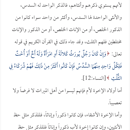
لأنهم يستوي ذكرهم وأنثاهم، فالذكر الواحد له السدس،
والأنثى الواحدة لها السدس، وأكثر من واحد سواء كانوا من
الذكور الخلص، أو من الإناث الخلص، أو من الذكور والإناث
مختلطين فلهم الثلث، وقد جاء ذلك في القرآن الكريم في قوله
تعالى:
وَإِنْ كَانَ رَجُلٌ يُورَثُ كَلالَةً أَوِ امْرَأَةٌ وَلَهُ أَخٌ أَوْ أُخْتٌ
فَلِكُلِّ وَاحِدٍ مِنْهُمَا السُّدُسُ فَإِنْ كَانُوا أَكْثَرَ مِنْ ذَلِكَ فَهُمْ شُرَكَاءُ فِي
الثُّلُثِ
[النساء:12].
أما أولاد الإخوة لأم فإنهم ليسوا من أهل الميراث لا فرضاً ولا
تعصيباً.
وأما الإخوة الأشقاء، فإن كانوا ذكوراً وإناثاً، فللذكر مثل حظ
الأنثيين، وإن كانوا إخوة لأب ذكوراً وإناثاً فللذكر مثل حظ