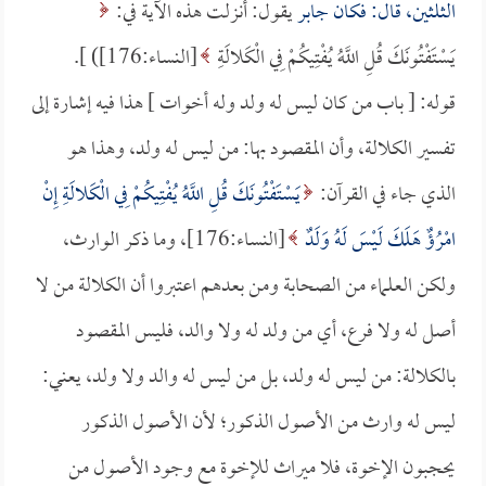
الثلثين، قال: فكان
جابر
يقول: أنزلت هذه الآية في:
يَسْتَفْتُونَكَ قُلِ اللَّهُ يُفْتِيكُمْ فِي الْكَلالَةِ
[النساء:176]) ].
قوله: [ باب من كان ليس له ولد وله أخوات ] هذا فيه إشارة إلى
تفسير الكلالة، وأن المقصود بها: من ليس له ولد، وهذا هو
الذي جاء في القرآن:
يَسْتَفْتُونَكَ قُلِ اللَّهُ يُفْتِيكُمْ فِي الْكَلالَةِ إِنْ
امْرُؤٌ هَلَكَ لَيْسَ لَهُ وَلَدٌ
[النساء:176]، وما ذكر الوارث،
ولكن العلماء من الصحابة ومن بعدهم اعتبروا أن الكلالة من لا
أصل له ولا فرع، أي من ولد له ولا والد، فليس المقصود
بالكلالة: من ليس له ولد، بل من ليس له والد ولا ولد، يعني:
ليس له وارث من الأصول الذكور؛ لأن الأصول الذكور
يحجبون الإخوة، فلا ميراث للإخوة مع وجود الأصول من