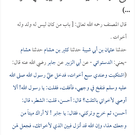
...)
قال المصنف رحمه الله تعالى: [ باب من كان ليس له ولد وله
أخوات .
حدثنا
عثمان بن أبي شيبة
حدثنا
كثير بن هشام
حدثنا
هشام
-يعني:
الدستوائي
- عن
أبي الزبير
عن
جابر
رضي الله عنه قال:
(
اشتكيت وعندي سبع أخوات، فدخل عليَّ رسول الله صلى الله
عليه وسلم فنفخ في وجهي، فأفقت، فقلت: يا رسول الله! ألا
أوصي لأخواتي بالثلث؟ قال: أحسن، قلت: الشطر، قال:
أحسن، ثم خرج وتركني، فقال: يا
جابر
! لا أراك ميتاً من
وجعك هذا، وإن الله قد أنزل فبين الذي لأخواتك، فجعل لهن