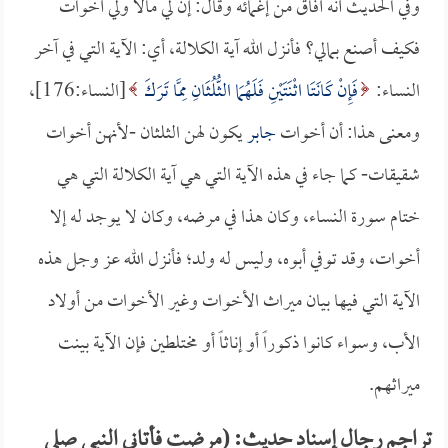
وفي الحديث أنه أفاق من إغمائه وقال: إن لي مالاً ولي أخوات
فكيف أصنع بمالي؟ فأنزل الله آية الكلالة، أي: الآية التي في آخر
النساء:
فَإِنْ كَانَتَا اثْنَتَيْنِ فَلَهُمَا الثُّلُثَانِ مِمَّا تَرَكَ
[النساء:176]،
ومعنى هذا: أن أخوات
جابر
يكون لهن الثلثان -لأنهن أخوات
شقيقات- كما جاء في هذه الآية التي هي آية الكلالة التي هي
ختام سورة النساء، وكان هذا في مرضه، وكان لا يوجد له إلا
أخوات، وقد توفي أبوه، وليس له ولد؛ فأنزل الله عز وجل هذه
الآية التي فيها بيان ميراث الأخوات وغير الأخوات من أولاد
الأب، وسواء كانوا ذكوراً أو إناثاً أو مختلطين فإن الآية بينت
ميراثهم.
تراجم رجال إسناد حديث: (مرضت فأتاني النبي صلى