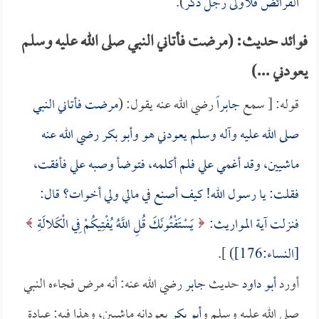
الفرائض فلأولى رجل ذكر
).
فوائد حديث: (مرضت فأتاني النبي صلى الله عليه وسلم
يعودني ...)
قوله: [ سمع
جابراً
رضي الله عنه يقول: (
مرضت فأتاني النبي
صلى الله عليه وآله وسلم يعودني هو و
أبو بكر
رضي الله عنه
ماشيين، وقد أغمي علي فلم أكلمه، فتوضأ وصبه علي فأفقت،
فقلت: يا رسول الله! كيف أصنع في مالي ولي أخوات؟ قال:
فنزلت آية المواريث:
يَسْتَفْتُونَكَ قُلِ اللَّهُ يُفْتِيكُمْ فِي الْكَلالَةِ
[النساء:176]
) ].
أورد
أبو داود
حديث
جابر
رضي الله عنه: أنه مرض فجاءه النبي
صلى الله عليه وسلم و
أبو بكر
يعودانه ماشيين، وهذا فيه: عيادة