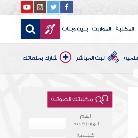
المكتبة
المواريث
بنين وبنات
علمية
البث المباشر
شارك بملفاتك
مكتبتك الصوتية
اسم
المستخدم:
كـلـــمـة