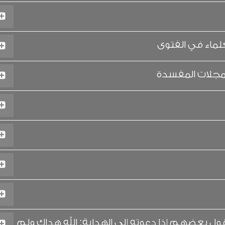
لماء في الفتوى
لمجلات المفسدة
بعضهم إذا دعوته إلى الهداية: الله هداك ولم