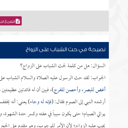
التفريغ ال
نصيحة في حث الشباب على الزواج
السؤال: هل من كلمة لحث الشباب على الزواج؟
الجواب: لقد حث الرسول عليه الصلاة والسلام الشباب على 
أغض للبصر، وأحصن للفرج
)، فبين أن له فائدتين عظيمتي
أرشده النبي إلى الصوم فقال: (
فإنه له وجاء
) يعني: أنه يخفف
يوالي الصيام؛ حتى يكون سبباً في عفته وكسر حدة الشهوة، وم
يجب عليه الزواج؛ لأن الأمر للوجوب، وهو مقدم على الحج