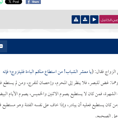
نصي الكامل
الزواج فقال: (
يا معشر الشباب! من استطاع منكم الباءة فليتزوج؛ فإنه
ن وهما: غض للبصر، فلا ينظر إلى المحرم، وإحصان للفرج، ومن لم يستطع ف
 الشهوة، فمن كان لا يستطيع يصوم الاثنين والخميس، يصوم الأيام البي
ن كان يستطيع فعليه أن يبادر، وإذا خاف على نفسه الفتنة وهو مستطيع فإ
 على الصحيح.