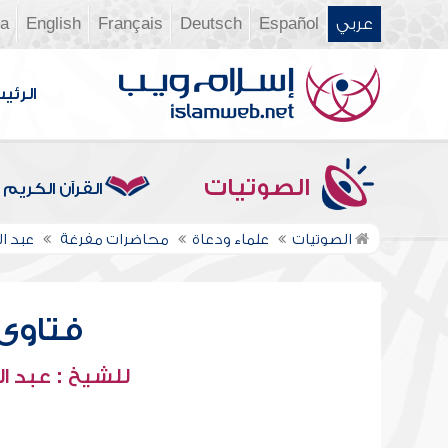
عربي
Español
Deutsch
Français
English
ia
الرئي
الصوتيات
القرآن الكريم
الصوتيات
علماء ودعاة
محاضرات مفرغة
عبد ال
فتاوى م
للشيخ : عبد ال