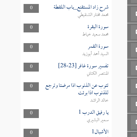
شرح زاد المستقنع_باب اللقطة
0
محمد مختار الشنقيطي
سورة البقرة
0
محمد سعيد خياط
سورة القمر
0
السيد أحمد أبوزيد
تفسير سورة غافر [23-28]
0
المنتصر الكتاني
تتوب عن الذنوب اذا مرضتا وترجع
0
للذنوب اذا برئت
خالد الراشد
يا رفيق الدرب 1
0
سمير البشيري
الأشبال1
0