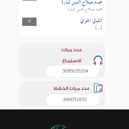
محمد صلاح الدين كبارة
محمد صلاح الدين كبارة
الليالي الخوالي
0
(...)
عدد مرات
الاستماع
3095035334
عدد مرات الحفظ
840051833