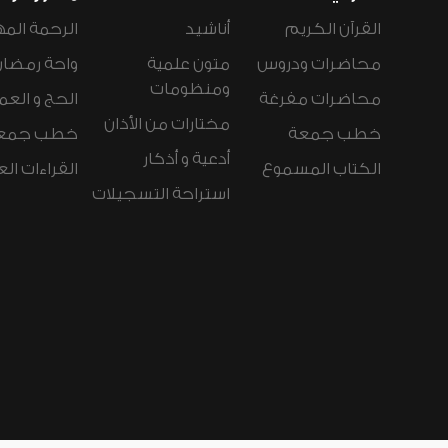
القرآن الكريم
أناشيد
الرحمة المه
محاضرات ودروس
متون علمية
واحة رمضان
ومنظومات
محاضرات مفرغة
الحج و العم
مختارات من الأذان
خطب جمعة
خطب جمع
أدعية و أذكار
الكتاب المسموع
القراءات ال
استراحة التسجيلات