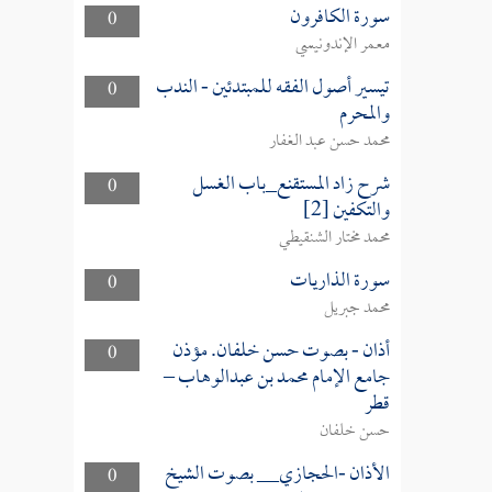
سورة الكافرون
0
معمر الإندونيسي
تيسير أصول الفقه للمبتدئين - الندب
0
والمحرم
محمد حسن عبد الغفار
شرح زاد المستقنع_باب الغسل
0
والتكفين [2]
محمد مختار الشنقيطي
سورة الذاريات
0
محمد جبريل
أذان - بصوت حسن خلفان. مؤذن
0
جامع الإمام محمد بن عبدالوهاب –
قطر
حسن خلفان
الأذان -الحجازي__ بصوت الشيخ
0