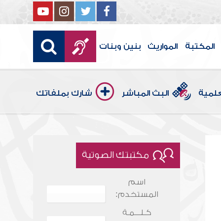
المكتبة
المواريث
بنين وبنات
علمية
البث المباشر
شارك بملفاتك
مكتبتك الصوتية
اسم
المستخدم:
كـلـــمـة