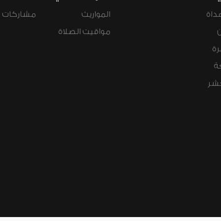
داة
المواريث
مشاركات ال
مواقيت الصلاة
رة
ة
عشر