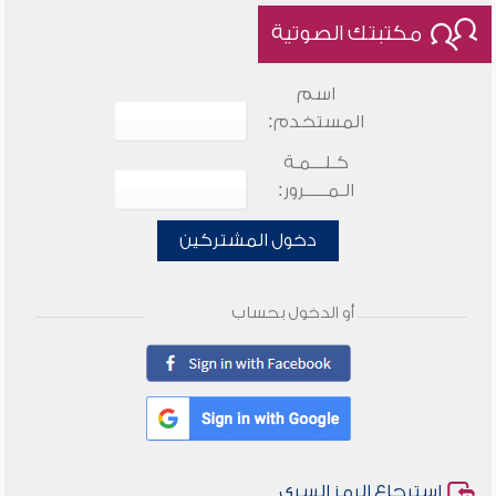
مكتبتك الصوتية
اسم
المستخدم:
كـلـــمـة
الـمـــــرور:
دخول المشتركين
أو الدخول بحساب
استرجاع الرمز السري