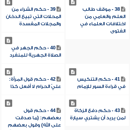
38 - موقف طالب
39 - حكم الشراء من
العلم والعامي من
المحلات التي تبيع الدخان
اختلافات العلماء في
والمجلات المفسدة
الفتوى
40 - حكم الجهر في
الصلاة الجهرية للمنفرد
41 - حكم التنكيس
42 - حكم قول المرأة:
في قراءة السور للإمام
عليّ الحرام لا أفعل كذا
43 - حكم دفع الزكاة
44 - حكم قول
لمن يريد أن يشتري سيارة
بعضهم: (ما صدقت
على الله) وقول بعضهم