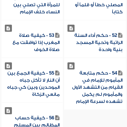
المصلي خطاً أو قلماً أو
للمرأة التي تصلي بين
كتاباً
النساء خلف الإمام
52 - حكم أداء السنة
53 - كيفية صلاة
الراتبة وتحية المسجد
المغرب إذا توافقت مع
بنية واحدة
صلاة الخوف
54 - حكم متابعة
55 - كيفية الجمع بين
المأموم للإمام في
أن النار لا تأكل جباه
القيام من التشهد الأول
الموحدين وبين كي جباه
والمأموم لم يكمل
مانعي الزكاة
تشهده لسرعة الإمام
56 - كيفية حساب
المظالم بين المسلم