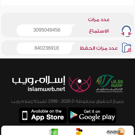
عدد مرات
3095049456
الاستماع
عدد مرات الحفظ
840236918
جميع الحقوق محفوظة © 2026 - 1998 لشبكة إسلام ويب