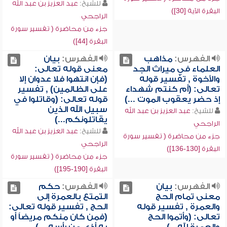
للشيخ:
عبد العزيز بن عبد الله
البقرة الآية [30])
الراجحي
جزء من محاضرة ( تفسير سورة
البقرة [44])
الفهرس:
مذاهب
الفهرس:
بيان
العلماء في ميراث الجد
معنى قوله تعالى:
والأخوة , تفسير قوله
(فإن انتهوا فلا عدوان إلا
تعالى: (أم كنتم شهداء
على الظالمين) , تفسير
إذ حضر يعقوب الموت ...)
قوله تعالى: (وقاتلوا في
سبيل الله الذين
للشيخ:
عبد العزيز بن عبد الله
يقاتلونكم...)
الراجحي
للشيخ:
عبد العزيز بن عبد الله
جزء من محاضرة ( تفسير سورة
الراجحي
البقرة [130-136])
جزء من محاضرة ( تفسير سورة
البقرة [190-195])
الفهرس:
بيان
الفهرس:
حكم
معنى تمام الحج
التمتع بالعمرة إلى
والعمرة , تفسير قوله
الحج , تفسير قوله تعالى:
تعالى: (وأتموا الحج
(فمن كان منكم مريضاً أو