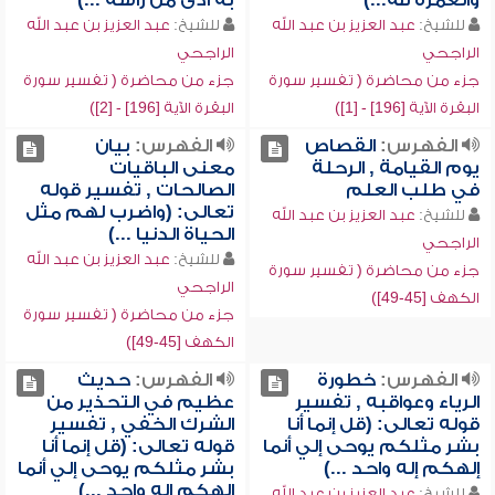
والعمرة لله...)
به أذى من رأسه ...)
للشيخ:
عبد العزيز بن عبد الله
للشيخ:
عبد العزيز بن عبد الله
الراجحي
الراجحي
جزء من محاضرة ( تفسير سورة
جزء من محاضرة ( تفسير سورة
البقرة الآية [196] - [1])
البقرة الآية [196] - [2])
الفهرس:
القصاص
الفهرس:
بيان
يوم القيامة , الرحلة
معنى الباقيات
في طلب العلم
الصالحات , تفسير قوله
تعالى: (واضرب لهم مثل
للشيخ:
عبد العزيز بن عبد الله
الحياة الدنيا ...)
الراجحي
للشيخ:
عبد العزيز بن عبد الله
جزء من محاضرة ( تفسير سورة
الراجحي
الكهف [45-49])
جزء من محاضرة ( تفسير سورة
الكهف [45-49])
الفهرس:
خطورة
الفهرس:
حديث
الرياء وعواقبه , تفسير
عظيم في التحذير من
قوله تعالى: (قل إنما أنا
الشرك الخفي , تفسير
بشر مثلكم يوحى إلي أنما
قوله تعالى: (قل إنما أنا
إلهكم إله واحد ...)
بشر مثلكم يوحى إلي أنما
إلهكم إله واحد ...)
للشيخ:
عبد العزيز بن عبد الله