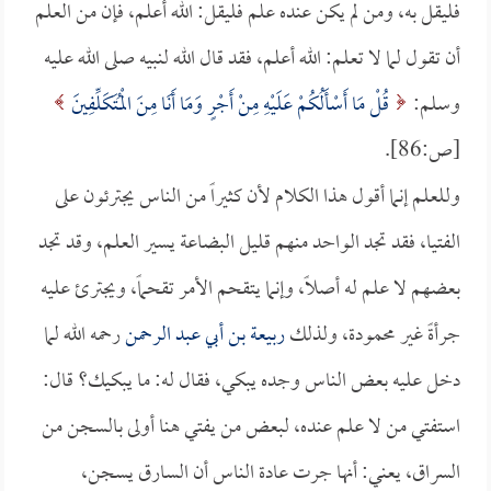
فليقل به، ومن لم يكن عنده علم فليقل: الله أعلم، فإن من العلم
أن تقول لما لا تعلم: الله أعلم، فقد قال الله لنبيه صلى الله عليه
وسلم:
قُلْ مَا أَسْأَلُكُمْ عَلَيْهِ مِنْ أَجْرٍ وَمَا أَنَا مِنَ الْمُتَكَلِّفِينَ
[ص:86].
وللعلم إنما أقول هذا الكلام لأن كثيراً من الناس يجترئون على
الفتيا، فقد تجد الواحد منهم قليل البضاعة يسير العلم، وقد تجد
بعضهم لا علم له أصلاً، وإنما يتقحم الأمر تقحماً، ويجترئ عليه
جرأةً غير محمودة، ولذلك
ربيعة بن أبي عبد الرحمن
رحمه الله لما
دخل عليه بعض الناس وجده يبكي، فقال له: ما يبكيك؟ قال:
استفتي من لا علم عنده، لبعض من يفتي هنا أولى بالسجن من
السراق، يعني: أنها جرت عادة الناس أن السارق يسجن،