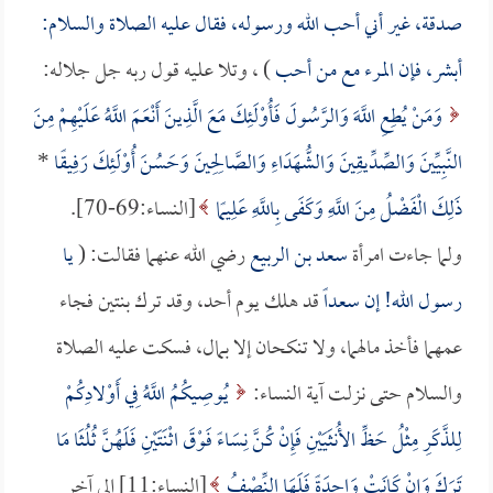
صدقة، غير أني أحب الله ورسوله، فقال عليه الصلاة والسلام:
أبشر، فإن المرء مع من أحب
) ، وتلا عليه قول ربه جل جلاله:
وَمَنْ يُطِعِ اللَّهَ وَالرَّسُولَ فَأُوْلَئِكَ مَعَ الَّذِينَ أَنْعَمَ اللَّهُ عَلَيْهِمْ مِنَ
النَّبِيِّينَ وَالصِّدِّيقِينَ وَالشُّهَدَاءِ وَالصَّالِحِينَ وَحَسُنَ أُوْلَئِكَ رَفِيقًا
*
ذَلِكَ الْفَضْلُ مِنَ اللَّهِ وَكَفَى بِاللَّهِ عَلِيمًا
[النساء:69-70].
ولما جاءت امرأة
سعد بن الربيع
رضي الله عنهما فقالت: (
يا
رسول الله! إن
سعداً
قد هلك يوم أحد، وقد ترك بنتين فجاء
عمهما فأخذ مالهما، ولا تنكحان إلا بمال، فسكت عليه الصلاة
والسلام حتى نزلت آية النساء:
يُوصِيكُمُ اللَّهُ فِي أَوْلادِكُمْ
لِلذَّكَرِ مِثْلُ حَظِّ الأُنثَيَيْنِ فَإِنْ كُنَّ نِسَاءً فَوْقَ اثْنَتَيْنِ فَلَهُنَّ ثُلُثَا مَا
تَرَكَ وَإِنْ كَانَتْ وَاحِدَةً فَلَهَا النِّصْفُ
[النساء:11] إلى آخر