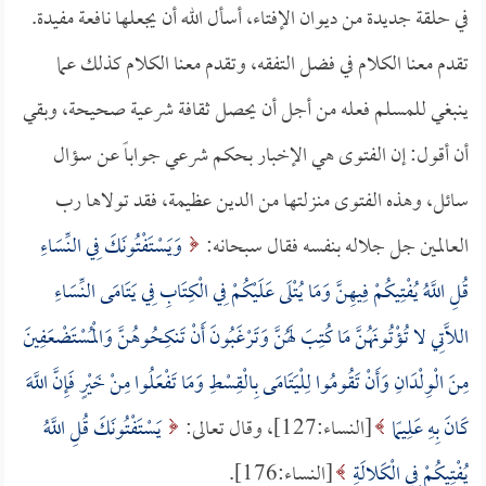
في حلقة جديدة من ديوان الإفتاء، أسأل الله أن يجعلها نافعة مفيدة.
تقدم معنا الكلام في فضل التفقه، وتقدم معنا الكلام كذلك عما
ينبغي للمسلم فعله من أجل أن يحصل ثقافة شرعية صحيحة، وبقي
أن أقول: إن الفتوى هي الإخبار بحكم شرعي جواباً عن سؤال
سائل، وهذه الفتوى منزلتها من الدين عظيمة، فقد تولاها رب
العالمين جل جلاله بنفسه فقال سبحانه:
وَيَسْتَفْتُونَكَ فِي النِّسَاءِ
قُلِ اللَّهُ يُفْتِيكُمْ فِيهِنَّ وَمَا يُتْلَى عَلَيْكُمْ فِي الْكِتَابِ فِي يَتَامَى النِّسَاءِ
اللَّاتِي لا تُؤْتُونَهُنَّ مَا كُتِبَ لَهُنَّ وَتَرْغَبُونَ أَنْ تَنكِحُوهُنَّ وَالْمُسْتَضْعَفِينَ
مِنَ الْوِلْدَانِ وَأَنْ تَقُومُوا لِلْيَتَامَى بِالْقِسْطِ وَمَا تَفْعَلُوا مِنْ خَيْرٍ فَإِنَّ اللَّهَ
كَانَ بِهِ عَلِيمًا
[النساء:127]، وقال تعالى:
يَسْتَفْتُونَكَ قُلِ اللَّهُ
يُفْتِيكُمْ فِي الْكَلالَةِ
[النساء:176].