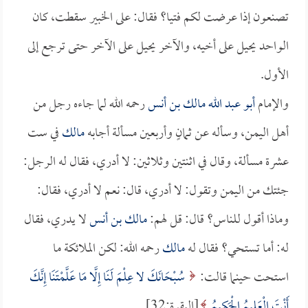
تصنعون إذا عرضت لكم فتيا؟ فقال: على الخبير سقطت، كان
الواحد يحيل على أخيه، والآخر يحيل على الآخر حتى ترجع إلى
الأول.
والإمام
أبو عبد الله مالك بن أنس
رحمه الله لما جاءه رجل من
أهل اليمن، وسأله عن ثمانٍ وأربعين مسألة أجابه
مالك
في ست
عشرة مسألة، وقال في اثنتين وثلاثين: لا أدري، فقال له الرجل:
جئتك من اليمن وتقول: لا أدري، قال: نعم لا أدري، فقال:
وماذا أقول للناس؟ قال: قل لهم:
مالك بن أنس
لا يدري، فقال
له: أما تستحي؟ فقال له
مالك
رحمه الله: لكن الملائكة ما
استحت حينما قالت:
سُبْحَانَكَ لا عِلْمَ لَنَا إِلَّا مَا عَلَّمْتَنَا إِنَّكَ
أَنْتَ الْعَلِيمُ الْحَكِيمُ
[البقرة:32].