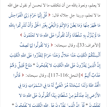
لا يعلم، ونعوذ بالله من أن نتكلف ما لا نحسن أو نقول على الله
ما لا نعلم، وربنا جل جلاله قال:
قُلْ إِنَّمَا حَرَّمَ رَبِّيَ الْفَوَاحِشَ
مَا ظَهَرَ مِنْهَا وَمَا بَطَنَ وَالإِثْمَ وَالْبَغْيَ بِغَيْرِ الْحَقِّ وَأَنْ تُشْرِكُوا بِاللَّهِ
مَا لَمْ يُنَزِّلْ بِهِ سُلْطَانًا وَأَنْ تَقُولُوا عَلَى اللَّهِ مَا لا تَعْلَمُونَ
[الأعراف:33]، وقال سبحانه:
وَلا تَقُولُوا لِمَا تَصِفُ
أَلْسِنَتُكُمُ الْكَذِبَ هَذَا حَلالٌ وَهَذَا حَرَامٌ لِتَفْتَرُوا عَلَى اللَّهِ الْكَذِبَ
إِنَّ الَّذِينَ يَفْتَرُونَ عَلَى اللَّهِ الْكَذِبَ لا يُفْلِحُونَ
*
مَتَاعٌ قَلِيلٌ وَلَهُمْ
عَذَابٌ أَلِيمٌ
[النحل:116-117]، وقال سبحانه:
قَالُوا
اتَّخَذَ اللَّهُ وَلَدًا سُبْحَانَهُ هُوَ الْغَنِيُّ لَهُ مَا فِي السَّمَوَاتِ وَمَا فِي
الأَرْضِ إِنْ عِنْدَكُمْ مِنْ سُلْطَانٍ بِهَذَا أَتَقُولُونَ عَلَى اللَّهِ مَا لا
تَعْلَمُونَ
*
قُلْ إِنَّ الَّذِينَ يَفْتَرُونَ عَلَى اللَّهِ الْكَذِبَ لا يُفْلِحُونَ
*