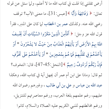
أرض تقلني إذا قلت في كتاب الله ما لا أعلم، ولما سئل عن قوله
تعالى:
وَفَاكِهَةً وَأَبًّا
[عبس:31]، ما معنى الأب؟ توقف
رضي الله عنه. وكذلك
عمر بن الخطاب
لما كان على المنبر، فقرأ
قول الله عز وجل:
أَفَأَمِنَ الَّذِينَ مَكَرُوا السَّيِّئَاتِ أَنْ يَخْسِفَ
اللَّهُ بِهِمُ الأَرْضَ أَوْ يَأْتِيَهُمُ الْعَذَابُ مِنْ حَيْثُ لا يَشْعُرُونَ
*
أَوْ
يَأْخُذَهُمْ فِي تَقَلُّبِهِمْ فَمَا هُمْ بِمُعْجِزِينَ
*
أَوْ يَأْخُذَهُمْ عَلَى تَخَوُّفٍ
فَإِنَّ رَبَّكُمْ لَرَءُوفٌ رَحِيمٌ
[النحل:45-47]، قال: التخوف؟
ثم قال: وماذا على ابن أم عمر أن يجهل آية في كتاب الله، وهكذا
عبد الله بن عباس
و
علي بن أبي طالب
، وغيرهم رضوان الله
عليهم، رغم علمهم بلغة العرب، ورغم معاصرتهم للتنزيل،
ورغم مخالطتهم للنبي الكريم عليه الصلاة والسلام، كانوا