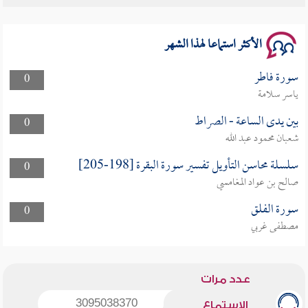
الأكثر استماعا لهذا الشهر
سورة فاطر
0
ياسر سلامة
بين يدى الساعة - الصراط
0
شعبان محمود عبد الله
سلسلة محاسن التأويل تفسير سورة البقرة [198-205]
0
صالح بن عواد المغامسي
سورة الفلق
0
مصطفى غربي
عدد مرات
3095038370
الاستماع