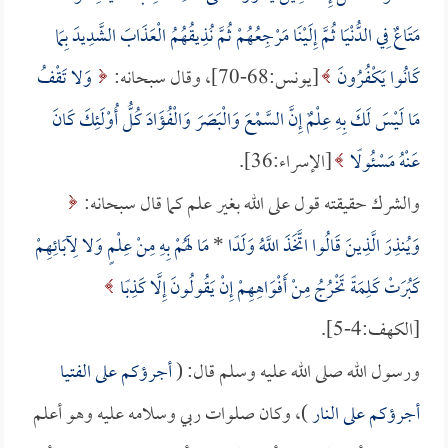
مَتَاعٌ فِي الدُّنْيَا ثُمَّ إِلَيْنَا مَرْجِعُهُمْ ثُمَّ نُذِيقُهُمُ الْعَذَابَ الشَّدِيدَ بِمَا
كَانُوا يَكْفُرُونَ
[يونس:68-70]، وقال سبحانه:
وَلا تَقْفُ
مَا لَيْسَ لَكَ بِهِ عِلْمٌ إِنَّ السَّمْعَ وَالْبَصَرَ وَالْفُؤَادَ كُلُّ أُوْلَئِكَ كَانَ
عَنْهُ مَسْئُولًا
[الإسراء:36].
والشرك حقيقته قول على الله بغير علم كما قال سبحانه:
وَيُنذِرَ الَّذِينَ قَالُوا اتَّخَذَ اللَّهُ وَلَدًا
*
مَا لَهُمْ بِهِ مِنْ عِلْمٍ وَلا لِآبَائِهِمْ
كَبُرَتْ كَلِمَةً تَخْرُجُ مِنْ أَفْوَاهِهِمْ إِنْ يَقُولُونَ إِلَّا كَذِبًا
[الكهف:4-5].
ورسول الله صلى الله عليه وسلم قال: (
أجرؤكم على الفتيا
أجرؤكم على النار
)، وكان صلوات ربي وسلامه عليه وهو أعلم