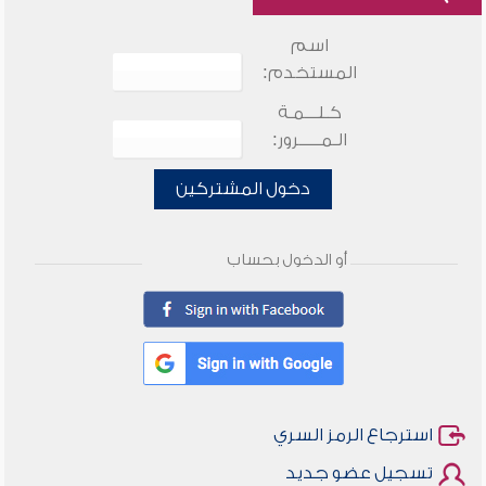
اسم
المستخدم:
كـلـــمـة
الـمـــــرور:
دخول المشتركين
أو الدخول بحساب
استرجاع الرمز السري
تسجيل عضو جديد