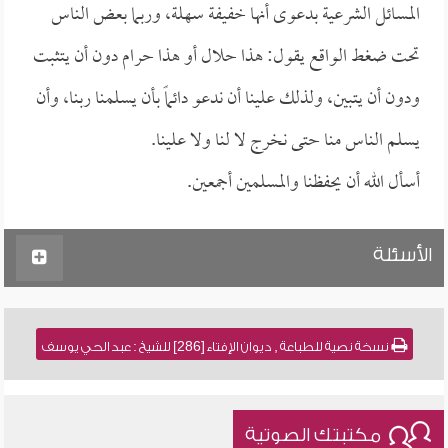
المسائل الشرعية بدعوى أنها خفيفة سهلة، وربما بعض الناس
تحت ضغط الواقع يقول: هذا حلال أو هذا حرام دون أن يتثبت
ودون أن يتبين، ولذلك علينا أن ندعو دائماً بأن يسلمنا ربنا، وأن
يسلم الناس منا حتى نخرج لا لنا ولا علينا.
أسأل الله أن يحفظنا والمسلمين أجمعين.
الأسئلة
نسخة نصية للطباعة , ديوان الإفتاء [286] للشيخ : عبد الحي يوسف
مكتبتك الصوتية