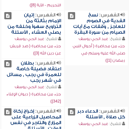
التحريم - الآية [8])
الفهرس:
نسخ
الفهرس:
إتيان
الفدية في الصوم
الإمام بثالثة من
للعاجز , وقفات مع آيات
التراويح سهواً وخلفه من
الصيام من سورة البقرة
يصلي العشاء , الأسئلة
للشيخ:
عبد الحي يوسف
للشيخ:
عبد الحي يوسف
جزء من محاضرة ( أحوال النبي
جزء من محاضرة ( صد قريش
صلى الله عليه وسلم في
عن دين الله [3])
رمضان [1])
الفهرس:
بطلان
اعتقاد فضيلة خاصة
للعمرة في رجب , مسائل
في شهر رجب
للشيخ:
عبد الحي يوسف
جزء من محاضرة ( ديوان الإفتاء
[342])
الفهرس:
الدعاء دبر
الفهرس:
إخراج زكاة
كل صلاة , الأسئلة
المحاصيل الزراعية على
المزارع والتاجر في نفس
للشيخ:
عبد الحي يوسف
الوقت , الأسئلة