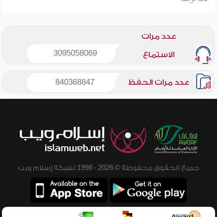
عدد مرات
3095058069
الاستماع
عدد مرات الحفظ
840368847
جميع الحقوق محفوظة © 2026 - 1998 لشبكة إسلام ويب