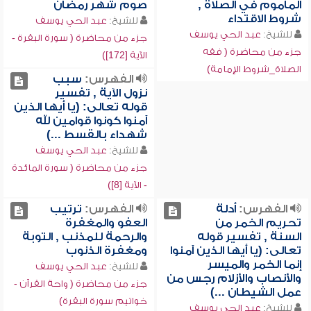
المأموم في الصلاة ,
صوم شهر رمضان
شروط الاقتداء
للشيخ:
عبد الحي يوسف
للشيخ:
عبد الحي يوسف
جزء من محاضرة ( سورة البقرة -
جزء من محاضرة ( فقه
الآية [172])
الصلاة_شروط الإمامة)
الفهرس:
سبب
نزول الآية , تفسير
قوله تعالى: (يا أيها الذين
آمنوا كونوا قوامين لله
شهداء بالقسط ...)
للشيخ:
عبد الحي يوسف
جزء من محاضرة ( سورة المائدة
- الآية [8])
الفهرس:
أدلة
الفهرس:
ترتيب
تحريم الخمر من
العفو والمغفرة
السنة , تفسير قوله
والرحمة للمذنب , التوبة
تعالى: (يا أيها الذين آمنوا
ومغفرة الذنوب
إنما الخمر والميسر
للشيخ:
عبد الحي يوسف
والأنصاب والأزلام رجس من
جزء من محاضرة ( واحة القرآن -
عمل الشيطان ...)
خواتيم سورة البقرة)
للشيخ:
عبد الحي يوسف