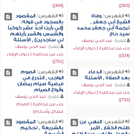
[304])
[303])
الفهرس:
وفاة
الفهرس:
المقصود
الشيخ أبي جعفر ,
بالسجود في قوله:
ترجمة أبي جعفر محمد
(إني رأيت أحد عشر كوكباً
سيد حاج
والشمس والقمر رأيتهم
لي ساجدين) , الأسئلة
للشيخ:
عبد الحي يوسف
للشيخ:
عبد الحي يوسف
جزء من محاضرة ( ديوان الإفتاء
جزء من محاضرة ( ديوان الإفتاء
[324])
[751])
الفهرس:
الدعاء
الفهرس:
الصوم
بعد الصلاة , الأسئلة
الواجب , التدرج في
فرضية صيام رمضان
للشيخ:
عبد الحي يوسف
وأنواع الصيام
جزء من محاضرة ( ديوان الإفتاء
للشيخ:
عبد الحي يوسف
[752])
جزء من محاضرة ( الصيام
فضائل وأحكام)
الفهرس:
النهي عن
الفهرس:
المقصود
ظلم الكفار , الأمر
بالشريعة , تحكيم
بالعدل والنهي عن الظلم
الشريعة