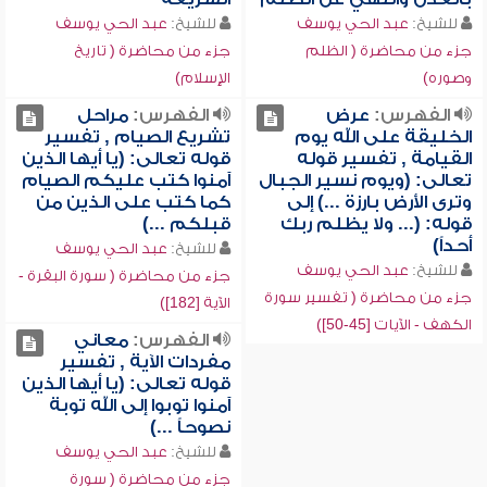
للشيخ:
عبد الحي يوسف
للشيخ:
عبد الحي يوسف
جزء من محاضرة ( الظلم
جزء من محاضرة ( تاريخ
وصوره)
الإسلام)
الفهرس:
عرض
الفهرس:
مراحل
الخليقة على الله يوم
تشريع الصيام , تفسير
القيامة , تفسير قوله
قوله تعالى: (يا أيها الذين
تعالى: (ويوم نسير الجبال
آمنوا كتب عليكم الصيام
وترى الأرض بارزة ...) إلى
كما كتب على الذين من
قوله: (... ولا يظلم ربك
قبلكم ...)
أحداً)
للشيخ:
عبد الحي يوسف
للشيخ:
عبد الحي يوسف
جزء من محاضرة ( سورة البقرة -
جزء من محاضرة ( تفسير سورة
الآية [182])
الكهف - الآيات [45-50])
الفهرس:
معاني
مفردات الآية , تفسير
قوله تعالى: (يا أيها الذين
آمنوا توبوا إلى الله توبة
نصوحاً ...)
للشيخ:
عبد الحي يوسف
جزء من محاضرة ( سورة