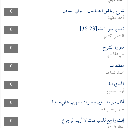
شرح رياض الصالحين - الوالي العادل
0
أحمد حطيبة
تفسير سورة طه [23-36]
0
المنتصر الكتاني
سورة الشرح
0
علي الحذيفي
قعقعات
0
محمد المساعد
المسؤولية
0
أيمن صيدح
أذان من فلسطين-بصوت صهيب هاني خطبا
0
صهيب هاني خطبا
إنك راجع للدنيا قلت لا أريد الرجوع
0
خالد الراشد