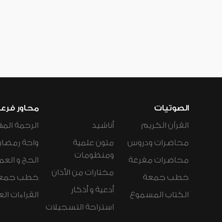
الصوتيات
محاور فرع
القرآن الكريم
أناشيد
الرحمة المه
محاضرات ودروس
متون علمية
واحة رمضان
ومنظومات
محاضرات مفرغة
الحج و العم
مختارات من الأذان
خطب جمعة
خطب جمع
أدعية و أذكار
الكتاب المسموع
القراءات ال
استراحة التسجيلات