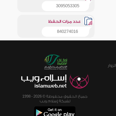
3095053305
عدد مرات الحفظ
840274016
زوار
جميع الحقوق محفوظة © 2026 - 1998
لشبكة إسلام ويب