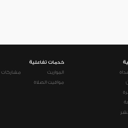
ية
خدمات تفاعلية
داة
المواريث
مشاركات ال
مواقيت الصلاة
رة
ة
عشر