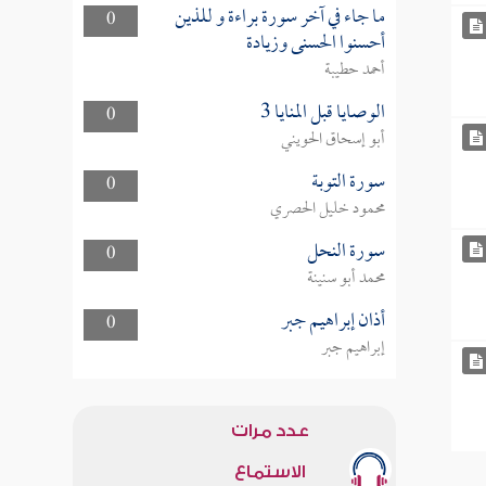
ما جاء في آخر سورة براءة و للذين
0
أحسنوا الحسنى وزيادة
أحمد حطيبة
الوصايا قبل المنايا 3
0
أبو إسحاق الحويني
سورة التوبة
0
محمود خليل الحصري
سورة النحل
0
محمد أبو سنينة
أذان إبراهيم جبر
0
إبراهيم جبر
عدد مرات
الاستماع