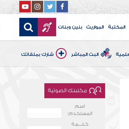
المكتبة
المواريث
بنين وبنات
علمية
البث المباشر
شارك بملفاتك
مكتبتك الصوتية
اسم
المستخدم:
كـلـــمـة