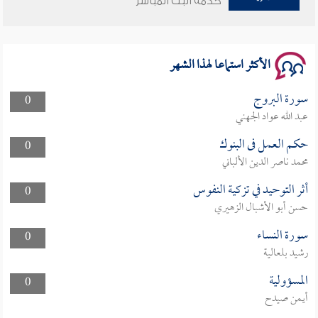
خدمة البث المباشر
سلسلة محاضرات نفحات رمضانية 1444هـ
الأكثر استماعا لهذا الشهر
سورة البروج
0
عبد الله عواد الجهني
حكم العمل فى البنوك
0
محمد ناصر الدين الألباني
أثر التوحيد في تزكية النفوس
0
حسن أبو الأشبال الزهيري
سورة النساء
0
رشيد بلعالية
المسؤولية
0
أيمن صيدح