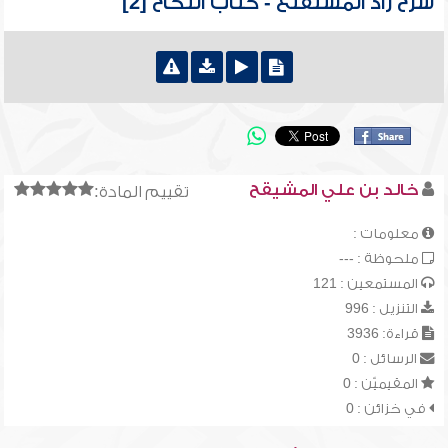
شرح زاد المستقنع - كتاب النكاح [2]
خالد بن علي المشيقح
تقييم المادة:
معلومات :
ملحوظة : ---
المستمعين : 121
التنزيل : 996
قراءة: 3936
الرسائل : 0
المقيميّن : 0
في خزائن : 0