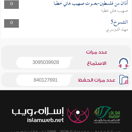
أذان من فلسطين-بصوت صهيب هاني خطبا
0
صهيب هاني خطبا
الشموخ5
0
مهند الدوسري
عدد مرات
3095039928
الاستماع
عدد مرات الحفظ
840127691