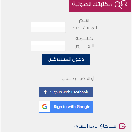
مكتبتك الصوتية
اسم
المستخدم:
كـلـــمـة
الـمـــــرور:
دخول المشتركين
أو الدخول بحساب
استرجاع الرمز السري