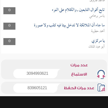
ماجد فاروق
تابع أقوال التابعين , والكلام على النوء
0
ياسر برهامي
ما جاء أن الملائكة لا تدخل بيتا فيه كلب ولا صورة
0
أحمد حطيبة
يا مركزي
0
أبو عبد الملك
عدد مرات
3094993621
الاستماع
عدد مرات الحفظ
839605121