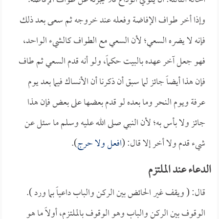
الحالة الثالثة: أن ينوي الوداع فلا يجزئه عن طواف الإفاضة.
وإذا أخر طواف الإفاضة وفعله عند خروجه ثم سعى بعد ذلك
فإنه لا يضره السعي؛ لأن السعي مع الطواف كالشيء الواحد،
فهو جعل آخر عهده بالبيت حكماً، ولو أنه قدم السعي ثم طاف
فإن هذا أيضاً جائز لما سبق أن ذكرنا أن الأنساك فيما بعد يوم
عرفة ويوم النحر وما بعده لو قدم بعضها على بعض فإن هذا
جائز ولا بأس به؛ لأن النبي صلى الله عليه وسلم ما سئل عن
شيء قدم ولا أخر إلا قال: (
افعل ولا حرج
).
الدعاء عند الملتزم
قال: ( ويقف غير الحائض بين الركن والباب داعياً بما ورد ).
الوقوف بين الركن والباب وهو الوقوف بالملتزم، أولاً ما هو