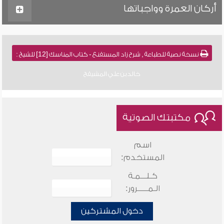
أركان العمرة وواجباتها
نسخة نصية للطباعة , شرح زاد المستقنع - كتاب المناسك [12] للشيخ :
خالد بن علي المشيقح
مكتبتك الصوتية
اسم
المستخدم:
كـلـــمـة
الـمـــــرور:
دخول المشتركين