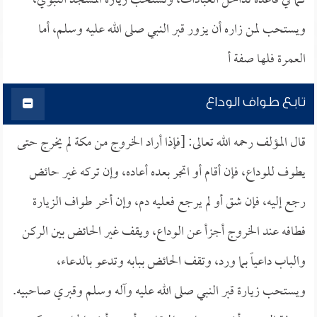
كما في قاعدة تداخل العبادات، وتستحب زيارة المسجد النبوي،
ويستحب لمن زاره أن يزور قبر النبي صلى الله عليه وسلم، أما
العمرة فلها صفة أ
تابع طواف الوداع
قال المؤلف رحمه الله تعالى: [فإذا أراد الخروج من مكة لم يخرج حتى
يطوف للوداع، فإن أقام أو اتجر بعده أعاده، وإن تركه غير حائض
رجع إليه، فإن شق أو لم يرجع فعليه دم، وإن أخر طواف الزيارة
فطافه عند الخروج أجزأ عن الوداع، ويقف غير الحائض بين الركن
والباب داعياً بما ورد، وتقف الحائض ببابه وتدعو بالدعاء،
ويستحب زيارة قبر النبي صلى الله عليه وآله وسلم وقبري صاحبيه.