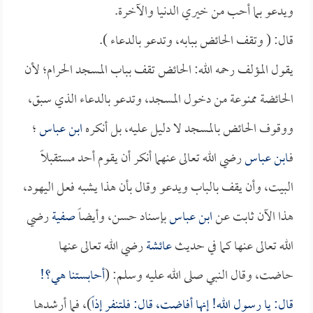
ويدعو بما أحب من خيري الدنيا والآخرة.
قال: ( وتقف الحائض ببابه، وتدعو بالدعاء ).
يقول المؤلف رحمه الله: الحائض تقف بباب المسجد الحرام؛ لأن
الحائضة ممنوعة من دخول المسجد، وتدعو بالدعاء الذي سبق،
ووقوف الحائض بالمسجد لا دليل عليه، بل أنكره
ابن عباس
؛
فـ
ابن عباس
رضي الله تعالى عنهما أنكر أن يقوم أحد مستقبلاً
البيت، وأن يقف بالباب ويدعو وقال بأن هذا يشبه فعل اليهود،
هذا الآن ثابت عن
ابن عباس
بإسناد حسن، وأيضاً
صفية
رضي
الله تعالى عنها كما في حديث
عائشة
رضي الله تعالى عنها
حاضت، وقال النبي صلى الله عليه وسلم: (
أحابستنا هي؟!
قال: يا رسول الله! إنها أفاضت، قال: فلتنفر إذاً
)، فما أرشدها