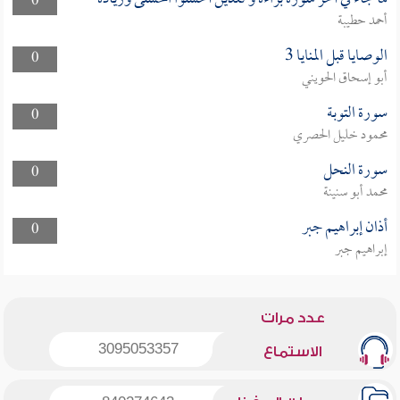
0
أحمد حطيبة
الوصايا قبل المنايا 3
0
أبو إسحاق الحويني
سورة التوبة
0
محمود خليل الحصري
سورة النحل
0
محمد أبو سنينة
أذان إبراهيم جبر
0
إبراهيم جبر
عدد مرات
3095053357
الاستماع