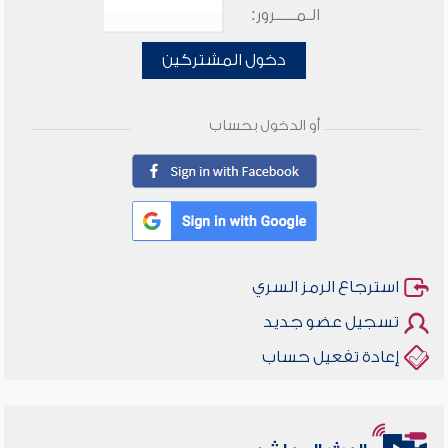
الـمـــــرور:
دخول المشتركين
أو الدخول بحساب
استرجاع الرمز السري
تسجيل عضو جديد
إعادة تفعيل حساب