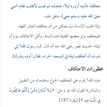
معتكفاً، فأتيته أزوره ليلاً، فحدثته ثم قمت لأنقلب فقام النبي
صلى الله عليه وسلم معي
)، متفق عليه.
وإذا غلب الإنسان ولم يتمكن من أن يعتكف العشر كلها،
فليعتكف ولو بعضها تحقيقاً لهذه السنة، وأقل الاعتكاف يوم أو
ليلة؛ لحديث
عمر
رضي الله عنه أنه قال: (
يا رسول الله! إني
نذرت أن أعتكف ليلة في المسجد الحرام، فقال: أوف بنذرك
).
محظورات الاعتكاف
عباد الله! يحرم على المعتكف الجماع ومقدماته من التقبيل
والمباشرة؛ لقول الله عز وجل:
وَلا تُبَاشِرُوهُنَّ وَأَنْتُمْ عَاكِفُونَ
فِي الْمَسَاجِدِ
[البقرة:187].