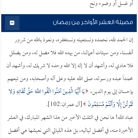
أو غسل أو وضوء ونح
فضيلة العشر الأواخر من رمضان
إن الحمد لله، نحمده ونستعينه ونستغفره، ونعوذ بالله من شرور
أنفسنا، ومن سيئات أعمالنا، من يهده الله فلا مضل له، ومن يضلل
فلا هادي له، وأشهد أن لا إله إلا الله وحده لا شريك له، وأشهد أن
محمداً عبده ورسوله، صلى الله عليه وعلى آله وأصحابه، ومن تبعهم
بإحسان إلى يوم الدين،
يَا أَيُّهَا الَّذِينَ آمَنُوا اتَّقُوا اللَّهَ حَقَّ تُقَاتِهِ وَلا
تَمُوتُنَّ إِلَّا وَأَنْتُمْ مُسْلِمُونَ
[آل عمران:102].
عباد الله! ها نحن في الثلث الأخير من هذا الشهر المبارك، في العشر
الأخيرة منه، في أفضل لياليه، بل هذه الليالي التي نعيشها هي أفضل