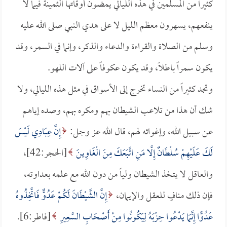
كثيراً من المسلمين في هذه الليالي يمضون أوقاتها الثمينة فيما لا
ينفعهم، يسهرون معظم الليل لا على هدي النبي صلى الله عليه
وسلم من الصلاة والقراءة والدعاء والذكر، وإنما في السمر، وقد
يكون سمراً باطلاً، وقد يكون عكوفاً على آلات اللهو.
وتجد كثيراً من النساء تخرج إلى الأسواق في مثل هذه الليالي، ولا
شك أن هذا من تلاعب الشيطان بهم ومكره بهم، وصده إياهم
عن سبيل الله، وإغوائه لهم، قال الله عز وجل:
إِنَّ عِبَادِي لَيْسَ
لَكَ عَلَيْهِمْ سُلْطَانٌ إِلَّا مَنِ اتَّبَعَكَ مِنَ الْغَاوِينَ
[الحجر:42]،
والعاقل لا يتخذ الشيطان ولياً من دون الله مع علمه بعداوته،
فإن ذلك منافٍ للعقل والإيمان،
إِنَّ الشَّيْطَانَ لَكُمْ عَدُوٌّ فَاتَّخِذُوهُ
عَدُوًّا إِنَّمَا يَدْعُوا حِزْبَهُ لِيَكُونُوا مِنْ أَصْحَابِ السَّعِيرِ
[فاطر:6].