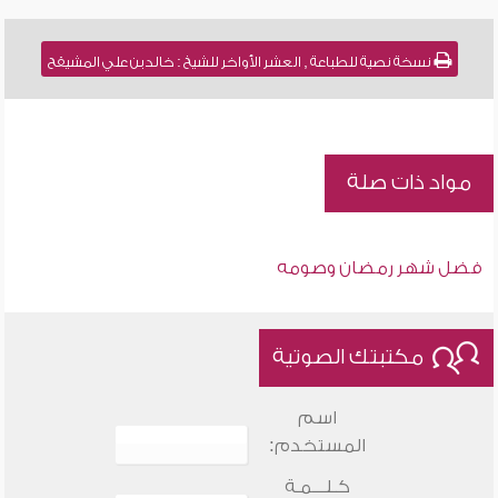
نسخة نصية للطباعة , العشر الأواخر للشيخ : خالد بن علي المشيقح
مواد ذات صلة
فضل شهر رمضان وصومه
مكتبتك الصوتية
اسم
المستخدم:
كـلـــمـة