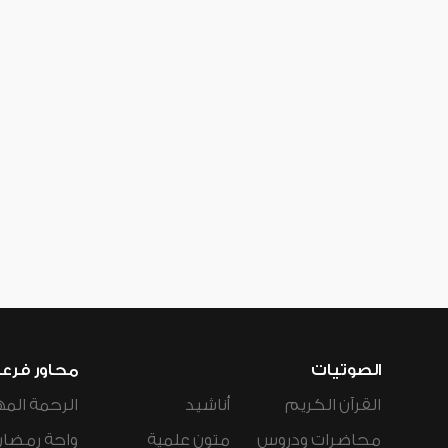
الصوتيات
محاور فرع
القرآن الكريم
أناشيد
الرحمة المه
محاضرات ودروس
متون علمية
واحة رمضان