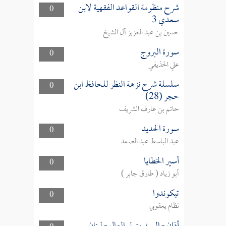
شرح منظومة القواعد الفقهية لابن
0
سعدي 3
حسين بن عبد العزيز آل الشيخ
سورة البروج
0
علي الحذيفي
سلسلة شرح نزهة النظر للحافظ ابن
0
حجر (28)
حاتم بن عارف الشريف
سورة الحديد
0
عبد الباسط عبد الصمد
أسير الخطايا
0
أبو زياد ( طارق جابر )
تيكوندوا
0
نظام يعقوبي