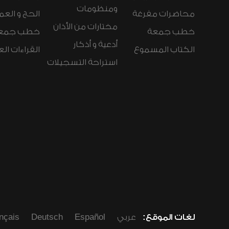
ومنظومات
محاضرات مفرغة
الحج و العم
مختارات من الأذان
خطب جمعة
خطب جمع
أدعية و أذكار
الكتاب المسموع
القراءات ال
استراحة التسجيلات
لغات الموقع:
عربي
Español
Deutsch
nçais