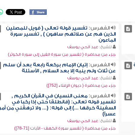
الفهرس:
تفسير قوله تعالى ( فويل للمصلين
الذين هم عن صلاتهم ساهون ) , تفسير سورة
الماعون
للشيخ:
عبد الحي يوسف
جزء من محاضرة ( تفسير من سورة الفيل إلى سورة الكوثر)
الفهرس:
إتيان الإمام بركعة رابعة بعد أن سلم
عن ثلاث ولم ينبه إلا بعد السلام , الأسئلة
للشيخ:
عبد الحي يوسف
جزء من محاضرة ( ديوان الإفتاء [752])
الفهرس:
معنى النسيان في القرآن الكريم ,
تفسير قوله تعالى: (فانطلقا حتى إذا ركبا في
السفينة خرقها ...) إلى قوله: (... ولا ترهقني من أم
عسراً)
للشيخ:
عبد الحي يوسف
جزء من محاضرة ( تفسير سورة الكهف - الآيات [71-78])