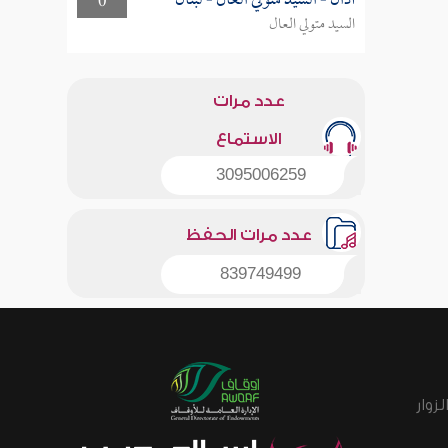
أذان - السيد متولي العال - لبنان
0
السيد متولي العال
عدد مرات
الاستماع
3095006259
عدد مرات الحفظ
839749499
زوار