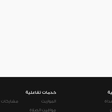
ية
خدمات تفاعلية
داة
المواريث
مشاركات ال
مواقيت الصلاة