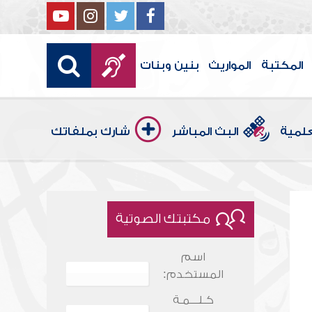
المكتبة
المواريث
بنين وبنات
علمية
البث المباشر
شارك بملفاتك
مكتبتك الصوتية
اسم
المستخدم:
كـلـــمـة