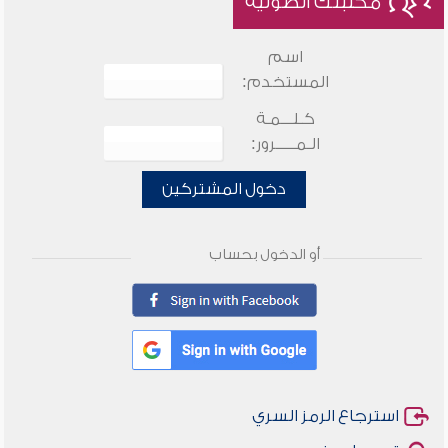
مكتبتك الصوتية
اسم
المستخدم:
كـلـــمـة
الـمـــــرور:
دخول المشتركين
أو الدخول بحساب
استرجاع الرمز السري