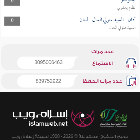
تيكوندوا
0
نظام يعقوبي
أذان - السيد متولي العال - لبنان
0
السيد متولي العال
عدد مرات
3095006463
الاستماع
عدد مرات الحفظ
839752922
جميع الحقوق محفوظة © 2026 - 1998 لشبكة إسلام ويب