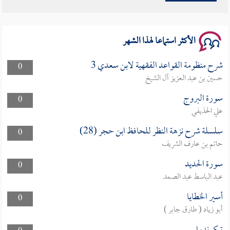
سلسلة محاضرات نفحات رمضانية 1444هـ
الأكثر استماعا لهذا الشهر
شرح منظومة القواعد الفقهية لابن سعدي 3
0
حسين بن عبد العزيز آل الشيخ
سورة البروج
0
علي الحذيفي
سلسلة شرح نزهة النظر للحافظ ابن حجر (28)
0
حاتم بن عارف الشريف
سورة الحديد
0
عبد الباسط عبد الصمد
أسير الخطايا
0
أبو زياد ( طارق جابر )