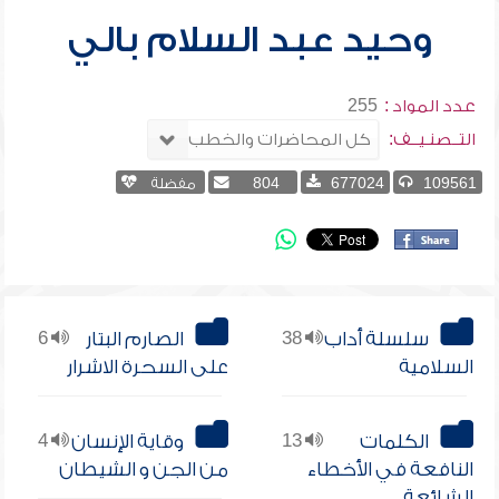
وحيد عبد السلام بالي
عدد المواد :
255
التــصنـيــف:
109561
677024
804
مفضلة
سلسلة أداب
38
الصارم البتار
6
السلامية
على السحرة الاشرار
الكلمات
13
وقاية الإنسان
4
النافعة في الأخطاء
من الجن و الشيطان
الشائعة