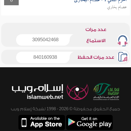
الحرم المدني 1 - عصام البخارى
0
عصام بخاري
عدد مرات
3095042468
الاستماع
عدد مرات الحفظ
840160938
جميع الحقوق محفوظة © 2026 - 1998 لشبكة إسلام ويب