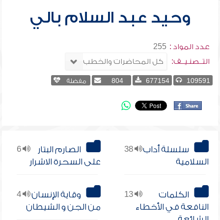
وحيد عبد السلام بالي
عدد المواد :
255
التــصنـيــف:
109591
677154
804
مفضلة
سلسلة أداب
38
الصارم البتار
6
السلامية
على السحرة الاشرار
الكلمات
13
وقاية الإنسان
4
النافعة في الأخطاء
من الجن و الشيطان
الشائعة