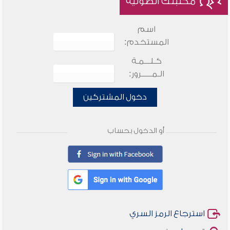
مكتبتك الصوتية
اسم
المستخدم:
كـلـــمـة
الـمـــــرور:
دخول المشتركين
أو الدخول بحساب
استرجاع الرمز السري