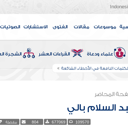
Indones
سية
موسوعات
مقالات
الفتوى
الاستشارات
الصوتيات
علماء ودعاة
القراءات العشر
الشجرة ال
لكلمات النافعة في الأخطاء الشائعة
حة المحاضر
د السلام بالي
109570
677069
804
مفضلة