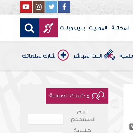
المكتبة
المواريث
بنين وبنات
علمية
البث المباشر
شارك بملفاتك
مكتبتك الصوتية
اسم
المستخدم:
كـلـــمـة