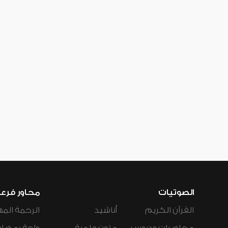
الصوتيات
محاور فرع
القرآن الكريم
أناشيد
الرحمة المه