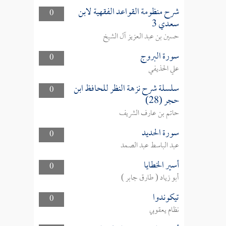
شرح منظومة القواعد الفقهية لابن
0
سعدي 3
حسين بن عبد العزيز آل الشيخ
سورة البروج
0
علي الحذيفي
سلسلة شرح نزهة النظر للحافظ ابن
0
حجر (28)
حاتم بن عارف الشريف
سورة الحديد
0
عبد الباسط عبد الصمد
أسير الخطايا
0
أبو زياد ( طارق جابر )
تيكوندوا
0
نظام يعقوبي