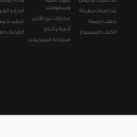
محاضرات ودروس
متون علمية
واحة رمضان
ومنظومات
محاضرات مفرغة
الحج و العم
مختارات من الأذان
خطب جمعة
خطب جمع
أدعية و أذكار
الكتاب المسموع
القراءات ال
استراحة التسجيلات
لغات الموقع:
عربي
Español
Deutsch
nçais