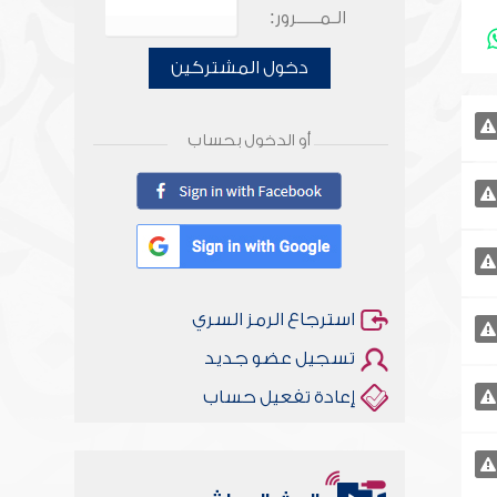
الـمـــــرور:
دخول المشتركين
أو الدخول بحساب
استرجاع الرمز السري
تسجيل عضو جديد
إعادة تفعيل حساب