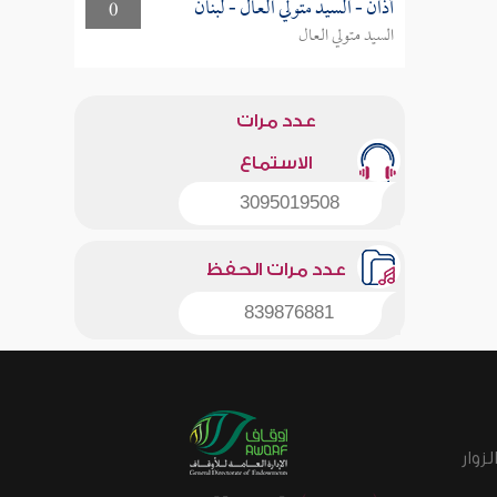
أذان - السيد متولي العال - لبنان
0
السيد متولي العال
عدد مرات
الاستماع
3095019508
عدد مرات الحفظ
839876881
زوار