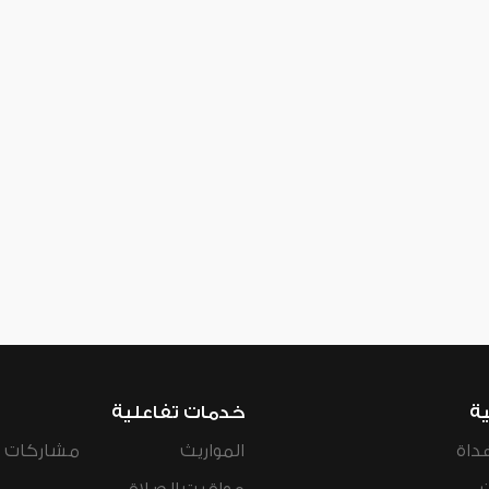
ية
خدمات تفاعلية
داة
المواريث
مشاركات ال