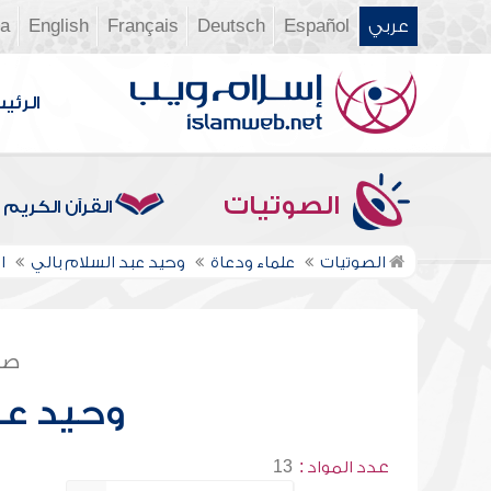
عربي
Español
Deutsch
Français
English
ia
الرئي
الصوتيات
القرآن الكريم
الصوتيات
علماء ودعاة
وحيد عبد السلام بالي
ا
صف
وحيد عب
عدد المواد :
13