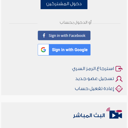
دخول المشتركين
أو الدخول بحساب
استرجاع الرمز السري
تسجيل عضو جديد
إعادة تفعيل حساب
البث المباشر