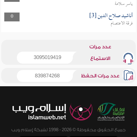
ياسر سلامة
أناشيد صلاح الدين [3]
0
فرقة الاعتصام
عدد مرات
3095019419
الاستماع
عدد مرات الحفظ
839874268
جميع الحقوق محفوظة © 2026 - 1998 لشبكة إسلام ويب