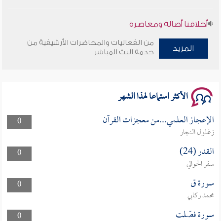
أخلاقنا أصالة ومعاصرة
من الفعاليات والمحاضرات الأرشيفية من
وأمنهم من خوف 9
المزيد
خدمة البث المباشر
سلسلة محاضرات نفحات رمضانية 1444هـ
الأكثر استماعا لهذا الشهر
الإعجاز العلمي...من معجزات القرآن
0
زغلول النجار
القدر (24)
0
سفر الحوالي
سورة ق
0
محمد ركابي
سورة فصّلت
0