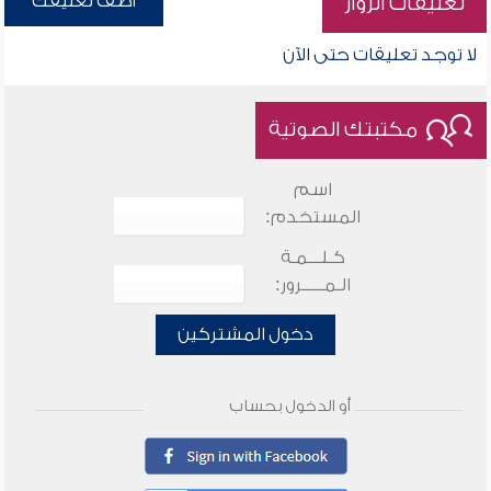
أضف تعليقك
تعليقات الزوار
لا توجد تعليقات حتى الآن
مكتبتك الصوتية
اسم
المستخدم:
كـلـــمـة
الـمـــــرور:
دخول المشتركين
أو الدخول بحساب