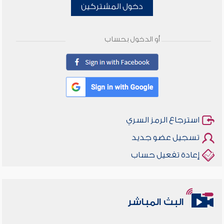
دخول المشتركين
أو الدخول بحساب
استرجاع الرمز السري
تسجيل عضو جديد
إعادة تفعيل حساب
البث المباشر