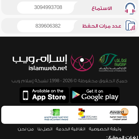
3094993708
الاستماع
عدد مرات الحفظ
839606382
جميع الحقوق محفوظة © 2026 - 1998 لشبكة إسلام ويب
وثيقة الخصوصية
اتفاقية الخدمة
اتصل بنا
من نحن
لغات الموقع: