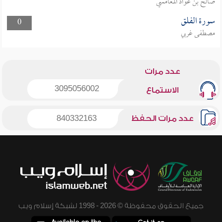
صالح بن عواد المغامسي
سورة الفلق
0
مصطفى غربي
عدد مرات
3095056002
الاستماع
عدد مرات الحفظ
840332163
جميع الحقوق محفوظة © 2026 - 1998 لشبكة إسلام ويب