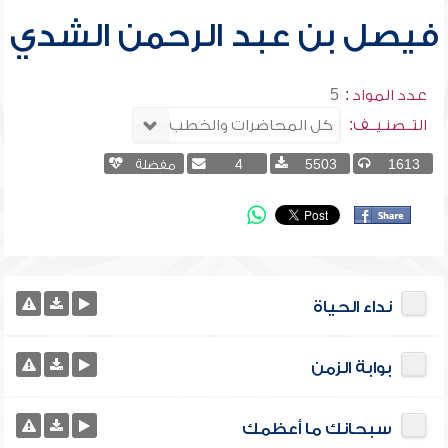
فيصل بن عبد الرحمن الشدي
عدد المواد :
5
التــصنـيــف:
1613
5503
4
مفضلة
نداء الحياة
بوابة الزمن
سبحانك ما أعظمك