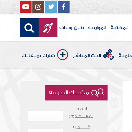
المكتبة
المواريث
بنين وبنات
علمية
البث المباشر
شارك بملفاتك
مكتبتك الصوتية
اسم
المستخدم:
كـلـــمـة