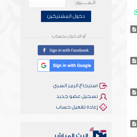
الـمـــــرور:
دخول المشتركين
أو الدخول بحساب
استرجاع الرمز السري
تسجيل عضو جديد
إعادة تفعيل حساب
البث المباشر