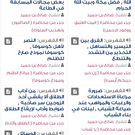
الله , فضل مكة وبيت الله
بعض مجالات المسابقة
الحرام
في الطاعة
للشيخ:
صالح بن حميد
للشيخ:
صالح بن حميد
جزء من محاضرة ( البيت العتيق
جزء من محاضرة ( الصائمون
ووفود الرحمن)
وتهذيب السلوك)
الفهرس:
الفرق بين
الفهرس:
النصر
التيسير والتساهل ,
لأهل كوسوفا ,
التحذير من التشدد
كوسوفا نموذج صارخ
والتنطع
للظلم
للشيخ:
صالح بن حميد
للشيخ:
صالح بن حميد
جزء من محاضرة ( إن خير
جزء من محاضرة ( مراتع الظلم
دينكم أيسره)
ونموذج كوسوفا)
الفهرس:
ضرورة
الفهرس:
من آداب
مراعاة الاستعدادات
الطلاق ألا يفشي أحد
والرغبات والمواهب عند
الزوجين سر صاحبه ,
صياغة الشباب , لبنات في
ضوابط وآداب لإيقاع الطلاق
بناء الشباب
للشيخ:
صالح بن حميد
للشيخ:
صالح بن حميد
جزء من محاضرة ( الطلاق وآثاره)
جزء من محاضرة ( يا شباب
الفهرس:
الوسائل