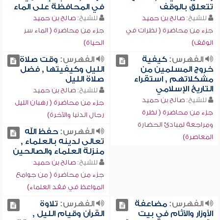
تتعلق بالوقف
في المحافظة على الماء
للشيخ:
صالح بن حميد
للشيخ:
صالح بن حميد
جزء من محاضرة ( نظرات في
جزء من محاضرة ( الماء سر
الوقف)
الحياة)
الفهرس:
كيفية
الفهرس:
وقت صلاة
خروج المسلمين من
الليل وكيفيتها , فضل
مشكلاتهم , استقراء
صلاة الليل
التاريخ الإسلامي
للشيخ:
صالح بن حميد
للشيخ:
صالح بن حميد
جزء من محاضرة ( رهبان الليل
جزء من محاضرة ( نظرة
رجال الدنيا والآخرة)
ومراجعة لمبادئ الحضارة
الفهرس:
حفظ الله
المعاصرة)
تعالى لدينه بالعلماء ,
منزلة العلماء والصالحين
للشيخ:
صالح بن حميد
جزء من محاضرة ( من جوامع
المواعظ في فقد العلماء)
الفهرس:
مضاعفة
الفهرس:
تلاوة
الأوزار والآثام في بيت
القرآن وقيام الليل ,