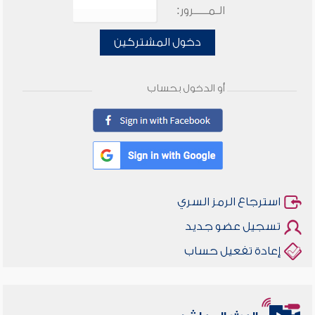
الـمـــــرور:
دخول المشتركين
أو الدخول بحساب
استرجاع الرمز السري
تسجيل عضو جديد
إعادة تفعيل حساب