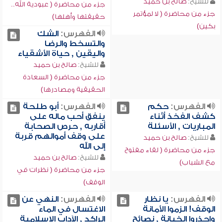
للشيخ:
صالح بن حميد
جزء من محاضرة ( عبودية الله..
جزء من محاضرة ( لا لمؤتمر
حقيقتها وأهلها)
بكين)
الفهرس:
الشك
والتسخط والرضا
واليقين , حياة الأشقياء
للشيخ:
صالح بن حميد
جزء من محاضرة ( السعادة
الحقيقية ومصادرها)
الفهرس:
حكم
الفهرس:
أبو طلحة
كشف الفخذ أثناء
ينفق أحب ماله على
المباريات , الأسئلة
أقاربه , حرص الصحابة
على وقف أموالهم قربة
للشيخ:
صالح بن حميد
إلى الله
جزء من محاضرة ( لقاء مفتوح
للشيخ:
صالح بن حميد
مع الشباب)
جزء من محاضرة ( نظرات في
الوقف)
الفهرس:
يا نظار
الفهرس:
النهي عن
الوقف! الزموا الأمانة
الاغتسال في الماء
واحذروا الخيانة , نصائح
الراكد , الآداب الإسلامية