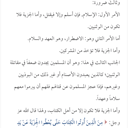
وثالثٌ ضرورة:
الأمر الأول: الإسلام, فإن أسلم وإلا فيقتل، وأما الجزية فلا
تكون من الوثنيين.
أما الأمر الثاني وهو: الاضطرار، وهو العهد والسلام.
وأما الجزية فلا تؤخذ من المشركين.
الجانب الثالث في هذا: وهو أن المسلمين يجدون ضعفاً في مقاتلة
الوثنيين؛ كالذين يعبدون الأصنام أو غير ذلك من البوذيين
وغيرهم، فإذا عجز المسلمون عن قتالهم فلهم أن يبرموا معهم
سلاماً وعهداً.
وأما الجزية فلا تكون إلا من أهل الكتاب، ولهذا قال الله عز
وجل:
مِنَ الَّذِينَ أُوتُوا الْكِتَابَ حَتَّى يُعْطُوا الْجِزْيَةَ عَنْ يَدٍ