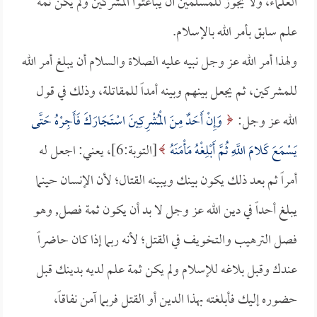
العلماء، ولا يجوز للمسلمين أن يباغتوا المشركين ولم يكن ثمة
علم سابق بأمر الله بالإسلام.
ولهذا أمر الله عز وجل نبيه عليه الصلاة والسلام أن يبلغ أمر الله
للمشركين، ثم يجعل بينهم وبينه أمداً للمقاتلة، وذلك في قول
الله عز وجل:
وَإِنْ أَحَدٌ مِنَ الْمُشْرِكِينَ اسْتَجَارَكَ فَأَجِرْهُ حَتَّى
يَسْمَعَ كَلامَ اللَّهِ ثُمَّ أَبْلِغْهُ مَأْمَنَهُ
[التوبة:6]، يعني: اجعل له
أمراً ثم بعد ذلك يكون بينك ويبينه القتال؛ لأن الإنسان حينما
يبلغ أحداً في دين الله عز وجل لا بد أن يكون ثمة فصل, وهو
فصل الترهيب والتخويف في القتل؛ لأنه ربما إذا كان حاضراً
عندك وقبل بلاغه للإسلام ولم يكن ثمة علم لديه بدينك قبل
حضوره إليك فأبلغته بهذا الدين أو القتل فربما آمن نفاقاً،