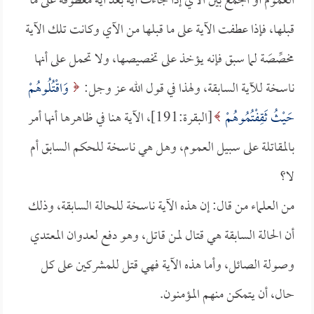
العموم أو الجمع بين الآي إذا جاءت آية بعد آية معطوفة على ما
قبلها، فإذا عطفت الآية على ما قبلها من الآي وكانت تلك الآية
مخصِّصَة لما سبق فإنه يؤخذ على تخصيصها، ولا تحمل على أنها
ناسخة للآية السابقة، ولهذا في قول الله عز وجل:
وَاقْتُلُوهُمْ
حَيْثُ ثَقِفْتُمُوهُمْ
[البقرة:191]، الآية هنا في ظاهرها أنها أمر
بالمقاتلة على سبيل العموم، وهل هي ناسخة للحكم السابق أم
لا؟
من العلماء من قال: إن هذه الآية ناسخة للحالة السابقة، وذلك
أن الحالة السابقة هي قتال لمن قاتل، وهو دفع لعدوان المعتدي
وصولة الصائل، وأما هذه الآية فهي قتل للمشركين على كل
حال، أن يتمكن منهم المؤمنون.