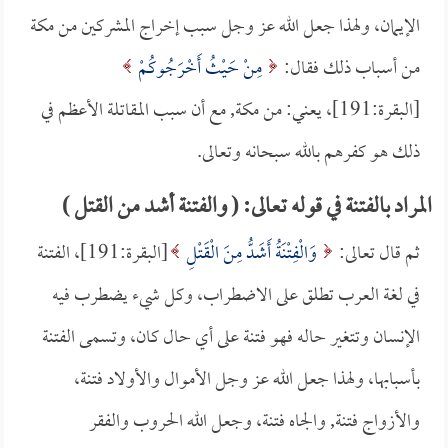
الإيمان، ولهذا جعل الله عز وجل سبب إخراج المشركين من مكة
من أسباب ذلك فقال:
مِنْ حَيْثُ أَخْرَجُوكُمْ
[البقرة:191]، يعني: من مكة, مع أن سبب المقاتلة الأعظم في
ذلك هو كفرهم بالله سبحانه وتعالى.
المراد بالفتنة في قوله تعالى: ( والفتنة أشد من القتل )
ثم قال تعالى:
وَالْفِتْنَةُ أَشَدُّ مِنَ الْقَتْلِ
[البقرة:191]، الفتنة
في لغة العرب تطلق على الاضطراب، وكل شيء يضطرب فيه
الإنسان وتتغير حاله فهو فتنة على أي حال كان، وتسمى الفتنة
بأسبابها، ولهذا جعل الله عز وجل الأموال والأولاد فتنة،
والأزواج فتنة, والجاه فتنة، وجعل الله الحروب والفقر