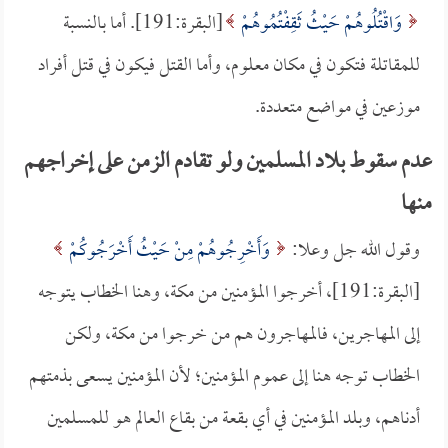
وَاقْتُلُوهُمْ حَيْثُ ثَقِفْتُمُوهُمْ
[البقرة:191]. أما بالنسبة
للمقاتلة فتكون في مكان معلوم، وأما القتل فيكون في قتل أفراد
موزعين في مواضع متعددة.
عدم سقوط بلاد المسلمين ولو تقادم الزمن على إخراجهم
منها
وقول الله جل وعلا:
وَأَخْرِجُوهُمْ مِنْ حَيْثُ أَخْرَجُوكُمْ
[البقرة:191]، أخرجوا المؤمنين من مكة، وهنا الخطاب يتوجه
إلى المهاجرين، فالمهاجرون هم من خرجوا من مكة، ولكن
الخطاب توجه هنا إلى عموم المؤمنين؛ لأن المؤمنين يسعى بذمتهم
أدناهم، وبلد المؤمنين في أي بقعة من بقاع العالم هو للمسلمين