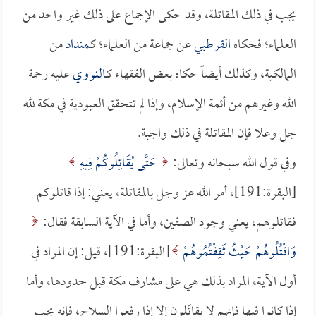
يجب في ذلك المقاتلة، وقد حكى الإجماع على ذلك غير واحد من
العلماء؛ فحكاه
القرطبي
عن جماعة من العلماء؛ كـ
منداد
من
المالكية، وكذلك أيضاً حكاه بعض الفقهاء كـ
النووي
عليه رحمة
الله وغيرهم من أئمة الإسلام، وإذا لم تتحقق العبودية في مكة لله
جل وعلا فإن المقاتلة في ذلك واجبة.
وفي قول الله سبحانه وتعالى:
حَتَّى يُقَاتِلُوكُمْ فِيهِ
[البقرة:191]، أمر الله عز وجل بالمقاتلة، يعني: إذا قاتلوكم
فقاتلوهم، يعني وجود الصفين، وأما في الآية السابقة فقال:
وَاقْتُلُوهُمْ حَيْثُ ثَقِفْتُمُوهُمْ
[البقرة:191]، قيل: إن المراد في
أول الآية، المراد بذلك هي على مشارف مكة قبل حدودها، وأما
إذا كانوا فيها فإنهم لا يقاتَلون إلا إذا رفعوا السلاح، فإنه يجب