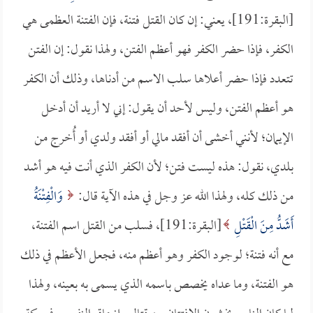
[البقرة:191]، يعني: إن كان القتل فتنة، فإن الفتنة العظمى هي
الكفر، فإذا حضر الكفر فهو أعظم الفتن، ولهذا نقول: إن الفتن
تتعدد فإذا حضر أعلاها سلب الاسم من أدناها، وذلك أن الكفر
هو أعظم الفتن، وليس لأحد أن يقول: إني لا أريد أن أدخل
الإيمان؛ لأنني أخشى أن أفقد مالي أو أفقد ولدي أو أُخرج من
بلدي، نقول: هذه ليست فتن؛ لأن الكفر الذي أنت فيه هو أشد
من ذلك كله، ولهذا الله عز وجل في هذه الآية قال:
وَالْفِتْنَةُ
أَشَدُّ مِنَ الْقَتْلِ
[البقرة:191]، فسلب من القتل اسم الفتنة،
مع أنه فتنة؛ لوجود الكفر وهو أعظم منه، فجعل الأعظم في ذلك
هو الفتنة، وما عداه يخصص باسمه الذي يسمى به بعينه، ولهذا