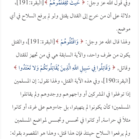
وفي قول الله عز وجل:
حَيثُ ثَقِفْتُمُوهُمْ
[البقرة:191]،
دلالة على أن من خرج إلى القتال يقتل ولو لم يرفع السلاح في أي
موضع.
ولهذا قال الله عز وجل:
وَاقْتُلُوهُمْ
[البقرة:191]، والقتل
يكون من طرف واحد، والآية السابقة هي في من تجهز للقتال
وقاتل,
وَقَاتِلُوا فِي سَبِيلِ اللَّهِ الَّذِينَ يُقَاتِلُونَكُمْ وَلا تَعْتَدُوا
[البقرة:190]، وفي هذه الآية القتل، ولهذا نقول: إن المسلمين
إذا توغلوا في المشركين أو واجهوهم ووجدوهم ولم يقاتلوا
المسلمين؛ كأن يكونوا لم يتهيئوا، بل جاءوهم على غرة، أو كانوا
مثلاً في حراسة, أو كانوا في تحسس وتجسس لمواضع المسلمين
ولم يرفعوا السلاح حينئذ فإن هذا قتل، وهذا هو المقصود بقوله: