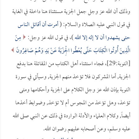
وذلك أن الله عز وجل جعل الجزية مستثناة هنا داخلة في الغاية
في قول النبي عليه الصلاة والسلام: (
أمرت أن أقاتل الناس
حتى يشهدوا أن لا إله إلا الله
)، في قول الله عز وجل:
مِنَ
الَّذِينَ أُوتُوا الْكِتَابَ حَتَّى يُعْطُوا الْجِزْيَةَ عَنْ يَدٍ وَهُمْ صَاغِرُونَ
[التوبة:29]، فجاء استثناء أهل الكتاب من المقاتلة هنا بدفع
الجزية, أما المشركون فلا تؤخذ منهم الجزية, وسيأتي في سورة
التوبة بإذن الله عز وجل الكلام على الجزية وأحكامها ومتى
تؤخذ، وهل تؤخذ من المجوس أم لا تؤخذ, وضوابط أخذها
أيضاً, وكلام العلماء والأدلة الواردة في ذلك عن النبي صلى الله
عليه وسلم، وعن أصحابه عليهم رضوان الله.