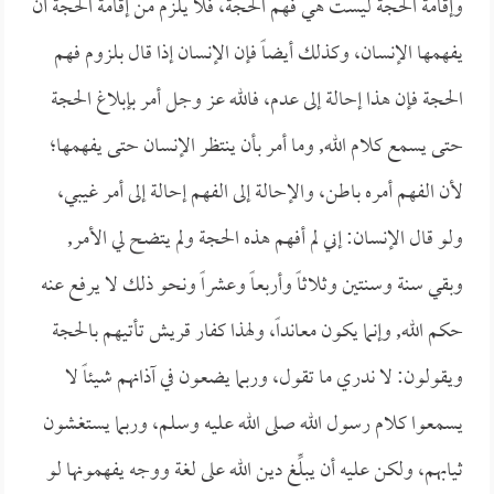
وإقامة الحجة ليست هي فهم الحجة، فلا يلزم من إقامة الحجة أن
يفهمها الإنسان، وكذلك أيضاً فإن الإنسان إذا قال بلزوم فهم
الحجة فإن هذا إحالة إلى عدم، فالله عز وجل أمر بإبلاغ الحجة
حتى يسمع كلام الله, وما أمر بأن ينتظر الإنسان حتى يفهمها؛
لأن الفهم أمره باطن، والإحالة إلى الفهم إحالة إلى أمر غيبي،
ولو قال الإنسان: إني لم أفهم هذه الحجة ولم يتضح لي الأمر,
وبقي سنة وسنتين وثلاثاً وأربعاً وعشراً ونحو ذلك لا يرفع عنه
حكم الله, وإنما يكون معانداً، ولهذا كفار قريش تأتيهم بالحجة
ويقولون: لا ندري ما تقول، وربما يضعون في آذانهم شيئاً لا
يسمعوا كلام رسول الله صلى الله عليه وسلم، وربما يستغشون
ثيابهم، ولكن عليه أن يبلِّغ دين الله على لغة ووجه يفهمونها لو