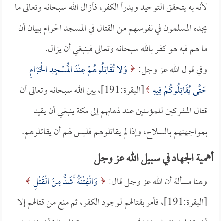
لأنه به يتحقق التوحيد ويدرأ الكفر، فأزال الله سبحانه وتعالى ما
يجده المسلمون في نفوسهم من القتال في المسجد الحرام ببيان أن
ما هم فيه هو كفر بالله سبحانه وتعالى فينبغي أن يزال.
وفي قول الله عز وجل:
وَلا تُقَاتِلُوهُمْ عِنْدَ الْمَسْجِدِ الْحَرَامِ
حَتَّى يُقَاتِلُوكُمْ فِيهِ
[البقرة:191]، بين الله سبحانه وتعالى أن
قتال المشركين للمؤمنين عند ذهابهم إلى مكة ينبغي أن يقيد
بمواجهتهم بالسلاح، وإذا لم يقاتلوهم فليس لهم أن يقاتلوهم.
أهمية الجهاد في سبيل الله عز وجل
وهنا مسألة أن الله عز وجل قال:
وَالْفِتْنَةُ أَشَدُّ مِنَ الْقَتْلِ
[البقرة:191]، فأمر بقتالهم لوجود الكفر، ثم منع من قتالهم إلا