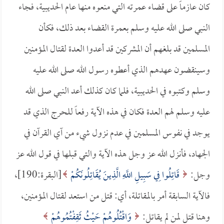
كان عازماً على قضاء عمرته التي منعوه منها عام الحديبية، فجاء
النبي صلى الله عليه وسلم بعمرة القضاء بعد ذلك، فكأن
المسلمين قد بلغهم أن المشركين قد أعدوا العدة لقتال المؤمنين
وسينقضون عهدهم الذي أعطوه رسول الله صلى الله عليه
وسلم وكتبوه في الحديبية، فلما كان كذلك أعد النبي صلى الله
عليه وسلم لهم العدة فكان في هذه الآية رفعاً للحرج الذي قد
يوجد في نفوس المسلمين في عدم نزول شيء من آي القرآن في
الجهاد، فأنزل الله عز وجل هذه الآية والتي قبلها في قول الله عز
وجل:
قَاتِلُوا فِي سَبِيلِ اللَّهِ الَّذِينَ يُقَاتِلُونَكُمْ
[البقرة:190]،
فالآية السابقة أمر بالمقاتلة، أي: قتل من استعد لقتال المؤمنين،
وهنا قتل لمن لم يقاتل:
وَاقْتُلُوهُمْ حَيْثُ ثَقِفْتُمُوهُمْ