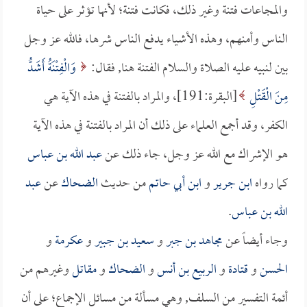
والمجاعات فتنة وغير ذلك، فكانت فتنة؛ لأنها تؤثر على حياة
الناس وأمنهم، وهذه الأشياء يدفع الناس شرها، فالله عز وجل
بين لنبيه عليه الصلاة والسلام الفتنة هنا, فقال:
وَالْفِتْنَةُ أَشَدُّ
مِنَ الْقَتْلِ
[البقرة:191]، والمراد بالفتنة في هذه الآية هي
الكفر، وقد أجمع العلماء على ذلك أن المراد بالفتنة في هذه الآية
هو الإشراك مع الله عز وجل، جاء ذلك عن
عبد الله بن عباس
كما رواه
ابن جرير
و
ابن أبي حاتم
من حديث
الضحاك
عن
عبد
الله بن عباس
.
وجاء أيضاً عن
مجاهد بن جبر
و
سعيد بن جبير
و
عكرمة
و
الحسن
و
قتادة
و
الربيع بن أنس
و
الضحاك
و
مقاتل
وغيرهم من
أئمة التفسير من السلف, وهي مسألة من مسائل الإجماع؛ على أن