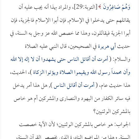
وَهُمْ صَاغِرُونَ
[التوبة:29]، والمراد بهذا أنه يجب عليه أن
يقاتلهم حتى يدخلوا في الإسلام, فإن أبوا الإسلام فالجزية، فإن
أبوا الجزية فيقاتَلون، وهذا مما خصص الله عز وجل به السنة، في
حديث
أبي هريرة
في الصحيحين، قال النبي عليه الصلاة
والسلام: (
أمرت أن أقاتل الناس حتى يشهدوا أن لا إله إلا الله
وأن محمداً رسول الله ويقيموا الصلاة ويؤتوا الزكاة
)، الحديث،
هذا حديث عام، (
أمرت أن أقاتل الناس
), هل هذا أمر يدخل
فيه سائر الكفار من اليهود والنصارى والمشركين أم هو خاص
بالمشركين الوثنيين؟
الجواب: هو خاص بالمشركين الوثنيين؛ لأن الآية خصصت
السنة, وهذا من المواضع النادرة الذي يخصص القرآن السنة،