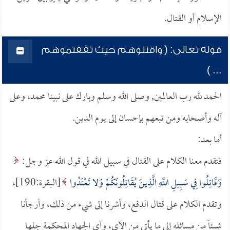
الإسلام أو القتال.
قوله تعالى: ( واقتلوهم حيث ثقفتموهم
... )
الحمد لله رب العالمين, وصلى الله وسلم وبارك على نبينا محمد، وعلى
آله وأصحابه ومن تبعهم بإحسان إلى يوم الدين.
أما بعد:
فتقدم معنا الكلام على القتال في سبيل الله في قول الله عز وجل:
وَقَاتِلُوا فِي سَبِيلِ اللَّهِ الَّذِينَ يُقَاتِلُونَكُمْ وَلا تَعْتَدُوا
[البقرة:190]،
وتقدم الكلام على قتال الدفع، وأشرنا إلى شيء من ذلك، وأرجأنا
شيئاً من مسائله إلى ما يأتي من الآي، وآي الجهاد المحكمة جلها