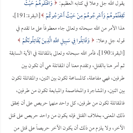
يقول الله جل وعلا في كتابه العظيم:
وَاقْتُلُوهُمْ حَيْثُ
ثَقِفْتُمُوهُمْ وَأَخْرِجُوهُمْ مِنْ حَيْثُ أَخْرَجُوكُمْ
[البقرة:191]،
هذا الأمر من الله سبحانه وتعالى جاء معطوفاً على ما تقدم في
قوله جل وعلا:
وَقَاتِلُوا فِي سَبِيلِ اللَّهِ الَّذِينَ يُقَاتِلُونَكُمْ
[البقرة:190]، فأمر الله سبحانه وتعالى بالمقاتلة في الآية السابقة
ثم أمر هنا بالقتل، وتقدم معنا أن المقاتلة هي أن تكون بين
طرفين، فهي مفاعلة، كالمسامحة تكون بين اثنين، والمقاتلة تكون
بين اثنين، والمشاجرة والمخاصمة والمبايعة تكون من طرفين،
فالمقاتلة تكون من طرفين، كل واحد منهما حريص على أن يحقق
ذلك المعنى، بخلاف القتل فإنه يكون من واحد حريص على قتل
الآخر، ولا يلزم من ذلك أن يكون الآخر حريصاً على قتل من