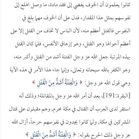
كانوا يعلمون أن الخوف يفضي إلى فقد مادة، ما وصل الهلع إلى
نفوسهم بمثل هذا المقدار، فدل على أن الخوف مهما بلغ في
النفوس فالقتل أعظم منه، لأن الناس لا تخاف من القتل إلا على
أعظم أحوالها وهو القتل، وهو إزهاق الأنفس، فلما كان القتل
بهذه المرتبة جعل الله عز وجل الفتنة أشد من القتل وأكبر منه،
وهو الكفر بالله سبحانه وتعالى، وإنما جاء هذا الأمر في هذه الآية
وهي قول الله عز وجل:
وَالْفِتْنَةُ أَشَدُّ مِنَ الْقَتْلِ
[البقرة:191]، بعد أن أمر الله عز وجل بالمقاتلة؛ وذلك أنه
استقر لدى العرب أن القتال في مكة محرم, وهم مقبلون على قتال
المشركين في مكة, ولما كانوا يجدون في نفوسهم حرجاً، أزال الله
عز وجل ذلك الحرج بقوله:
وَالْفِتْنَةُ أَشَدُّ مِنَ الْقَتْلِ