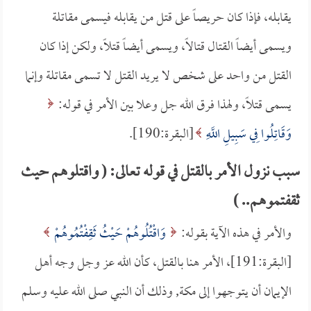
يقابله، فإذا كان حريصاً على قتل من يقابله فيسمى مقاتلة
ويسمى أيضاً القتال قتالاً، ويسمى أيضاً قتلاً، ولكن إذا كان
القتل من واحد على شخص لا يريد القتل لا تسمى مقاتلة وإنما
يسمى قتلاً، ولهذا فرق الله جل وعلا بين الأمر في قوله:
وَقَاتِلُوا فِي سَبِيلِ اللَّهِ
[البقرة:190].
سبب نزول الأمر بالقتل في قوله تعالى: ( واقتلوهم حيث
ثقفتموهم.. )
والأمر في هذه الآية بقوله:
وَاقْتُلُوهُمْ حَيْثُ ثَقِفْتُمُوهُمْ
[البقرة:191]، الأمر هنا بالقتل، كأن الله عز وجل وجه أهل
الإيمان أن يتوجهوا إلى مكة, وذلك أن النبي صلى الله عليه وسلم