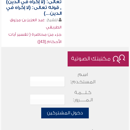
تعالى: (لا إكراه في الدين)
, قوله تعالى: (لا إكراه في
الدين...)
للشيخ:
عبد العزيز بن مرزوق
الطريفي
جزء من محاضرة ( تفسير آيات
الأحكام [43])
مكتبتك الصوتية
اسم
المستخدم:
كـلـــمـة
الـمـــــرور:
دخول المشتركين