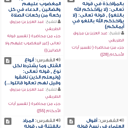
بالمؤاخذة في قوله
المغضوب عليهم
تعالى: (لا يؤاخذكم الله
والضالين , الدعاء في كل
باللغو) , قوله تعالى: (لا
ركعة من ركعات الصلاة
يؤاخذكم الله باللغو في
للشيخ:
عبد العزيز بن مرزوق
أيمانكم)
الطريفي
للشيخ:
عبد العزيز بن مرزوق
جزء من محاضرة ( تفسير قوله
الطريفي
تعالى (غير المغضوب عليهم ولا
جزء من محاضرة ( تفسير آيات
الضالين))
الأحكام [28])
الفهرس:
أنواع
القتال وما يشترط لكل
نوع , قوله تعالى:
(وليعلم الذين نافقوا
وقيل لهم تعالوا قاتلوا...)
للشيخ:
عبد العزيز بن مرزوق
الطريفي
جزء من محاضرة ( تفسير آيات
الأحكام [55])
الفهرس:
أقوال
الفهرس:
المراد
العلماء في نسخ قوله
بالفتنة في قوله