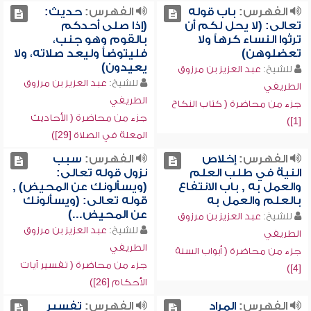
الفهرس:
باب قوله
الفهرس:
حديث:
تعالى: (لا يحل لكم أن
(إذا صلى أحدكم
ترثوا النساء كرهاً ولا
بالقوم وهو جنب،
تعضلوهن)
فليتوضأ وليعد صلاته، ولا
يعيدون)
للشيخ:
عبد العزيز بن مرزوق
للشيخ:
عبد العزيز بن مرزوق
الطريفي
الطريفي
جزء من محاضرة ( كتاب النكاح
جزء من محاضرة ( الأحاديث
[1])
المعلة في الصلاة [29])
الفهرس:
إخلاص
الفهرس:
سبب
النية في طلب العلم
نزول قوله تعالى:
والعمل به , باب الانتفاع
(ويسألونك عن المحيض) ,
بالعلم والعمل به
قوله تعالى: (ويسألونك
عن المحيض...)
للشيخ:
عبد العزيز بن مرزوق
للشيخ:
عبد العزيز بن مرزوق
الطريفي
الطريفي
جزء من محاضرة ( أبواب السنة
جزء من محاضرة ( تفسير آيات
[4])
الأحكام [26])
الفهرس:
المراد
الفهرس:
تفسير