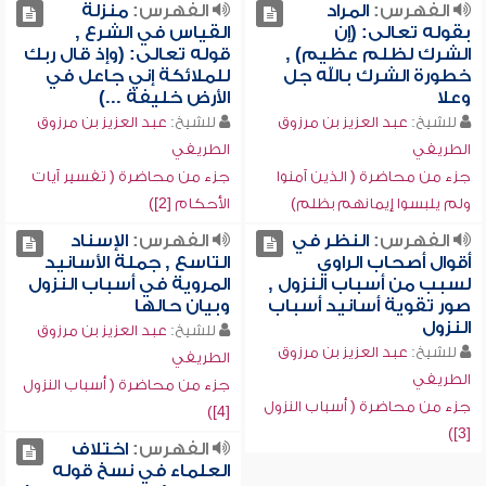
الفهرس:
المراد
الفهرس:
منزلة
بقوله تعالى: (إن
القياس في الشرع ,
الشرك لظلم عظيم) ,
قوله تعالى: (وإذ قال ربك
خطورة الشرك بالله جل
للملائكة إني جاعل في
وعلا
الأرض خليفة ...)
للشيخ:
عبد العزيز بن مرزوق
للشيخ:
عبد العزيز بن مرزوق
الطريفي
الطريفي
جزء من محاضرة ( الذين آمنوا
جزء من محاضرة ( تفسير آيات
ولم يلبسوا إيمانهم بظلم)
الأحكام [2])
الفهرس:
النظر في
الفهرس:
الإسناد
أقوال أصحاب الراوي
التاسع , جملة الأسانيد
لسبب من أسباب النزول ,
المروية في أسباب النزول
صور تقوية أسانيد أسباب
وبيان حالها
النزول
للشيخ:
عبد العزيز بن مرزوق
للشيخ:
عبد العزيز بن مرزوق
الطريفي
الطريفي
جزء من محاضرة ( أسباب النزول
جزء من محاضرة ( أسباب النزول
[4])
[3])
الفهرس:
اختلاف
العلماء في نسخ قوله