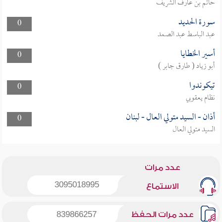
حاتم بن عارف الشريف
سورة الحديد
0
عبد الباسط عبد الصمد
أسير الخطايا
0
أبو زياد ( طارق جابر )
تيكوندوا
0
نظام يعقوبي
أذان - السيد متولي العال - لبنان
0
السيد متولي العال
عدد مرات
3095018995
الاستماع
عدد مرات الحفظ
839866257