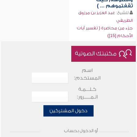
ثقفتموهم ... )
للشيخ:
عبد العزيز بن مرزوق
الطريفي
جزء من محاضرة ( تفسير آيات
الأحكام [15])
مكتبتك الصوتية
اسم
المستخدم:
كـلـــمـة
الـمـــــرور:
دخول المشتركين
أو الدخول بحساب