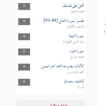
أقبل على نفسك
0
محمد المنجد
تفسير سورة النمل [88-93]
0
المنتصر الكتاني
ً
سورة البينة
0
بهاء الدين الطوالبة
سورة هود
0
محمد جبريل
الأذان- بصوت أحمد الحراسيس
0
أحمد الحراسيس
أناشيد رمضان
0
(...)
عدد مرات