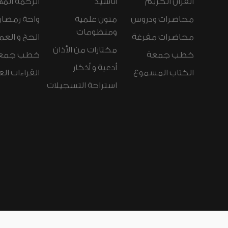
القرآن الكريم
أناشيد
الرحمة المه
محاضرات ودروس
متون علمية
واحة رمضان
ومنظومات
محاضرات مفرغة
الحج و العم
مختارات من الأذان
خطب جمعة
خطب جمع
أدعية و أذكار
الكتاب المسموع
القراءات ال
استراحة التسجيلات