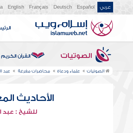
عربي
Español
Deutsch
Français
English
ia
الرئي
الصوتيات
القرآن الكريم
الصوتيات
علماء ودعاة
محاضرات مفرغة
عبد ا
الأحاديث المعل
للشيخ : عبد ا