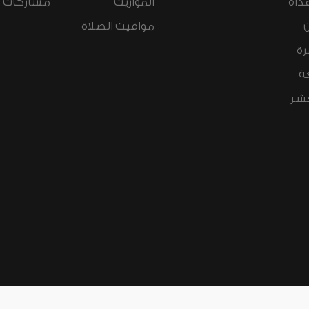
داة
المواريث
مشاركات ال
مواقيت الصلاة
رة
ة
عشر