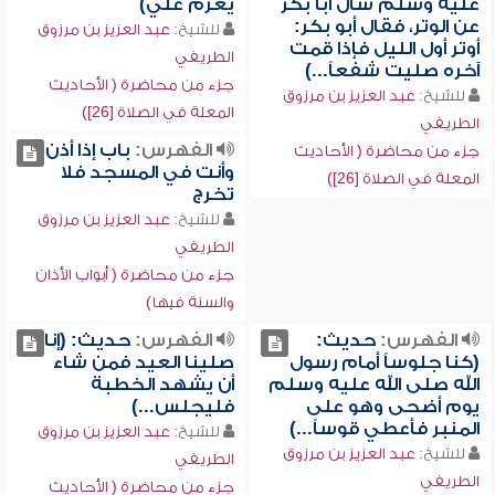
عليه وسلم سأل أبا بكر
يعزم علي)
عن الوتر، فقال أبو بكر:
للشيخ:
عبد العزيز بن مرزوق
أوتر أول الليل فإذا قمت
الطريفي
آخره صليت شفعاً...)
جزء من محاضرة ( الأحاديث
للشيخ:
عبد العزيز بن مرزوق
المعلة في الصلاة [26])
الطريفي
الفهرس:
باب إذا أذن
جزء من محاضرة ( الأحاديث
وأنت في المسجد فلا
المعلة في الصلاة [26])
تخرج
للشيخ:
عبد العزيز بن مرزوق
الطريفي
جزء من محاضرة ( أبواب الأذان
والسنة فيها)
الفهرس:
حديث:
الفهرس:
حديث: (إنا
(كنا جلوساً أمام رسول
صلينا العيد فمن شاء
الله صلى الله عليه وسلم
أن يشهد الخطبة
يوم أضحى وهو على
فليجلس...)
المنبر فأعطي قوساً...)
للشيخ:
عبد العزيز بن مرزوق
للشيخ:
عبد العزيز بن مرزوق
الطريفي
الطريفي
جزء من محاضرة ( الأحاديث