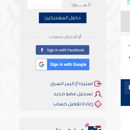
الـمـــــرور:
دخول المشتركين
أو الدخول بحساب
استرجاع الرمز السري
تسجيل عضو جديد
إعادة تفعيل حساب