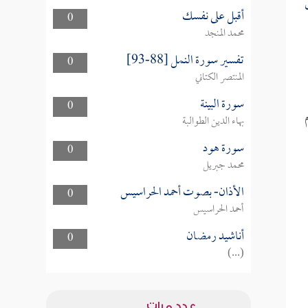
أقبل على نفسك
0
محمد المنجد
تفسير سورة النمل [88-93]
0
المنتصر الكتاني
سورة البينة
0
بهاء الدين الطوالبة
سورة هود
0
محمد جبريل
الأذان- بصوت أحمد الحراسيس
0
أحمد الحراسيس
أناشيد رمضان
0
(...)
عدد مرات