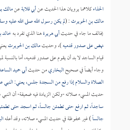
الحذاء
كلاهما يرويان هذا الحديث عن
أبي قلابة
عن
مالك ب
مالك بن الحويرث
: (
لم يكن رسول الله صلى الله عليه وسل
يخالف ما جاء في حديث
أبي هريرة
هنا الذي تفرد به
خالد ب
نهض على صدور قدميه
)، وحديث
مالك بن الحويرث
يعني
قيام الساجد لا بد أن يقوم على صدور قدميه، أما بالنسبة 
وجاء أيضاً في صحيح
البخاري
من حديث
أبي حميد الساع
الصلاة والسلام إذا رفع من السجدة جلس، يعني: النبي عل
حديث المسيء صلاته -ولكن الزيادة فيه ضعيفة- أن النبي عل
ساجداً، ثم ارفع حتى تطمئن جالساً، ثم اسجد حتى تطمئن
جالساً
) غير محفوظة في حديث المسيء صلاته، وقد أعله
ال