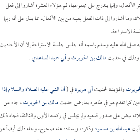
 الأفعال، وإنما يندرج على مجموعها، ثم هؤلاء العشرة أشاروا إلى فعل
، وما أشاروا إلى ذات الفعل بعينه من بين الأفعال، مما يدل على أنه ربما
سة الاستراحة.
 صلى الله عليه وسلم باسمه أنه جلس جلسة الاستراحة إلا أن الأحاديث
، وذلك في حديث
مالك بن الحويرث
و
أبي حميد الساعدي
.
لحويرث
والمؤيدة لحديث
أبي هريرة
في (
أن النبي عليه الصلاة والسلام إذا
مين كما تقدم هو في ظاهره يعارض حديث
مالك بن الحويرث
، جاء عن
اته نهض على صدور قدميه ولم يجلس في ركعته الأولى والثالثة، فجاء ذلك
أيت
عبد الله بن مسعود
وذكره، وإسناده عنه صحيح، وجاء ذلك أيضاً عن