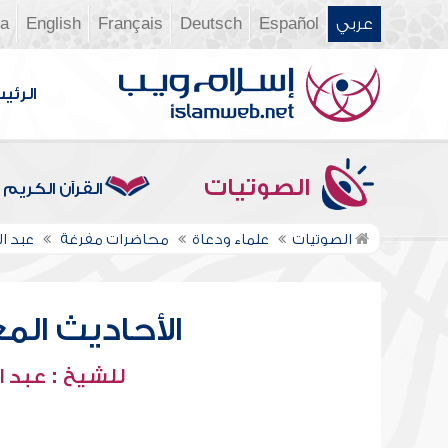
عربي
Español
Deutsch
Français
English
ia
الرئي
الصوتيات
القرآن الكريم
الصوتيات
علماء ودعاة
محاضرات مفرغة
عبد ا
الأحاديث المعل
للشيخ : عبد ا