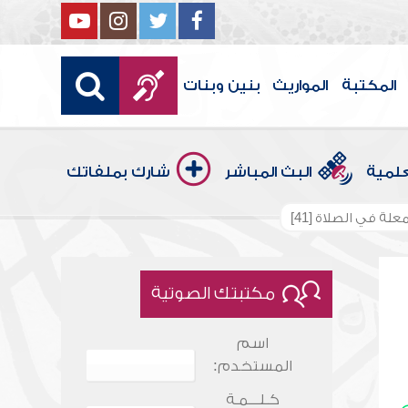
المكتبة
المواريث
بنين وبنات
علمية
البث المباشر
شارك بملفاتك
علة في الصلاة [41]
مكتبتك الصوتية
اسم
المستخدم:
كـلـــمـة