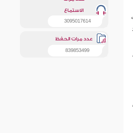
الاستماع
ه
3095017614
عدد مرات الحفظ
839853499