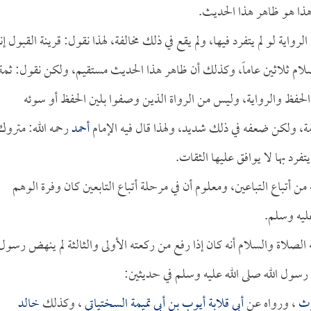
ذا هو ظاهر هذا الحديث.
واية لو لم يتفرد فيها، ولم يقع في ذلك مخالفة، لهذا نقول: قرينة القبول إن
سلام ثلاثين عاماً، وكذلك أن ظاهر هذا الحديث مستقيم، ولكن نقول: ثمة
فظ والرواية، وليس من الرواة الذين وصفوا بلين الحفظ أو سوئه
مة، ولكن ضعفه في ذلك شديد، ولهذا قال فيه الإمام
أحمد
رحمه الله: متروك
فرد بها لا يوافق عليها الثقات.
ن أتباع التباعين، ومعلوم أن في مرحلة أتباع التابعين كان وفرة الوهم
ليه وسلم.
الصلاة والسلام أنه كان إذا رفع من ركعته الأولى والثالثة لم ينهض رسول
رسول الله صلى الله عليه وسلم في حديثين:
رث
، ورواه عن
أبي قلابة
أيوب بن أبي تميمة السختياتي
، وكذلك
خالد