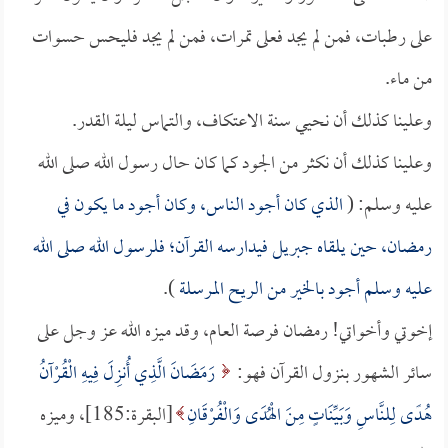
على رطبات، فمن لم يجد فعلى تمرات، فمن لم يجد فليحس حسوات
من ماء.
وعلينا كذلك أن نحيي سنة الاعتكاف، والتماس ليلة القدر.
وعلينا كذلك أن نكثر من الجود كما كان حال رسول الله صلى الله
عليه وسلم: (
الذي كان أجود الناس، وكان أجود ما يكون في
رمضان، حين يلقاه جبريل فيدارسه القرآن؛ فلرسول الله صلى الله
عليه وسلم أجود بالخير من الريح المرسلة
).
إخوتي وأخواتي! رمضان فرصة العام، وقد ميزه الله عز وجل على
سائر الشهور بنزول القرآن فهو:
رَمَضَانَ الَّذِي أُنزِلَ فِيهِ الْقُرْآنُ
هُدًى لِلنَّاسِ وَبَيِّنَاتٍ مِنَ الْهُدَى وَالْفُرْقَانِ
[البقرة:185]، وميزه