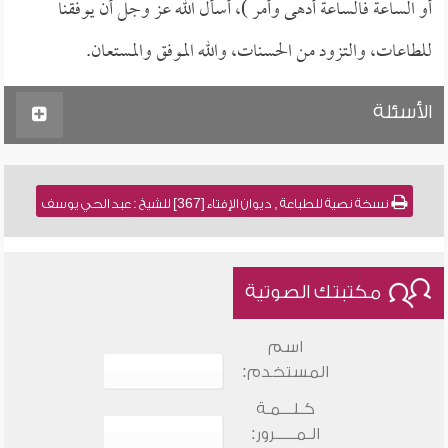
أو الساعة فالساعة أدهى وأمر )، أسأل الله عز وجل أن يوفقنا
للطاعات، والتزود من الحسنات، والله الموفق والمستعان.
الأسئلة
نسخة نصية للطباعة , ديوان الإفتاء [367] للشيخ : عبد الحي يوسف
مكتبتك الصوتية
اسم
المستخدم:
كـلـــمـة
الـمـــــرور: