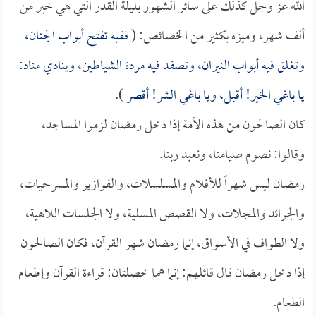
الله عز وجل كذلك على سائر الشهور بليلة القدر التي هي خير من
ألف شهر، وميزه بكثير من الخصائص: (
ففيه تفتح أبواب الجنان،
وتغلق فيه أبواب النيران، وتصفد فيه مردة الشياطين، وينادي مناد:
يا باغي الخير! أقبل، ويا باغي الشر! أقصر
).
كان الصالحون من هذه الأمة إذا دخل رمضان لزموا المساجد،
وقالوا: نصوم صيامنا، ونعبد ربنا.
رمضان ليس شهراً للأفلام والمسلسلات، والفوازير والمسرحيات،
والجرائد والمجلات، ولا القصص المسلية، ولا الجلسات اللاهية،
ولا الطواف في الأسواق، إنما رمضان شهر القرآن، فكان الصالحون
إذا دخل رمضان قال قائلهم: إنما هما خصلتان: قراءة القرآن وإطعام
الطعام.