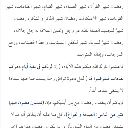
رمضان شهر القرآن، شهر الصيام، شهر القيام، شهر الطاعات، شهر
القربات، شهر الاعتكاف، رمضان شهر الذكر والشكر، رمضان
شهرٌ لتجديد الصلة بالله عز وجل وتمتين العلاقة به جل جلاله،
رمضان شهرٌ للتوبة، شهر لتكفير السيئات، وحط الخطيئات، ورفع
الدرجات، وإقالة العثرات.
فاغتنموا بارك الله فيكم هذه الأيام، (
إن لربكم في بقية أيام دهركم
نفحات فتعرضوا لها
) لعل دعوة توافق رحمة يسعد صاحبها سعادة
لا يشقى بعدها أبداً.
فإياكم أن يتفلت رمضان من بين أيديكم، فإن (
نعمتين مغبون فيهما
كثير من الناس: الصحة والفراغ
)، كل منا عليه أن يتذكر أنه قد لا
يشهد رمضان من العام الذي يأتي، ربما يكون رمضان هذا هو آخر