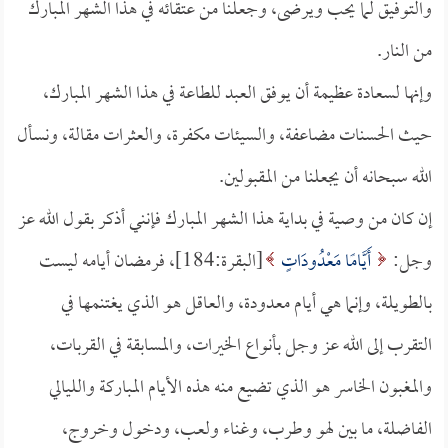
والتوفيق لما يحب ويرضى، وجعلنا من عتقائه في هذا الشهر المبارك
من النار.
وإنها لسعادة عظيمة أن يوفق العبد للطاعة في هذا الشهر المبارك،
حيث الحسنات مضاعفة، والسيئات مكفرة، والعثرات مقالة، ونسأل
الله سبحانه أن يجعلنا من المقبولين.
إن كان من وصية في بداية هذا الشهر المبارك فإنني أذكر بقول الله عز
وجل:
أَيَّامًا مَعْدُودَاتٍ
[البقرة:184]، فرمضان أيامه ليست
بالطويلة، وإنما هي أيام معدودة، والعاقل هو الذي يغتنمها في
التقرب إلى الله عز وجل بأنواع الخيرات، والمسابقة في القربات،
والمغبون الخاسر هو الذي تضيع منه هذه الأيام المباركة والليالي
الفاضلة، ما بين لهو وطرب، وغناء ولعب، ودخول وخروج،