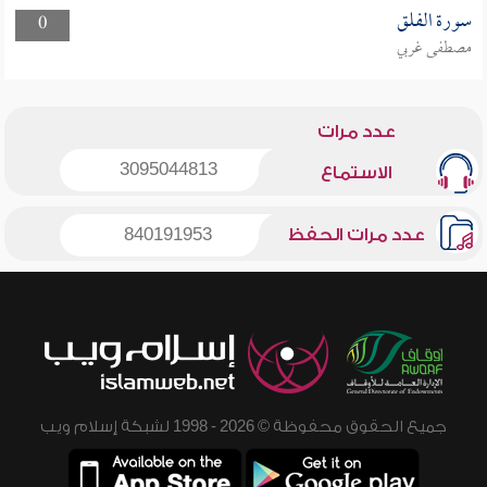
سورة الفلق
0
مصطفى غربي
عدد مرات
3095044813
الاستماع
عدد مرات الحفظ
840191953
جميع الحقوق محفوظة © 2026 - 1998 لشبكة إسلام ويب