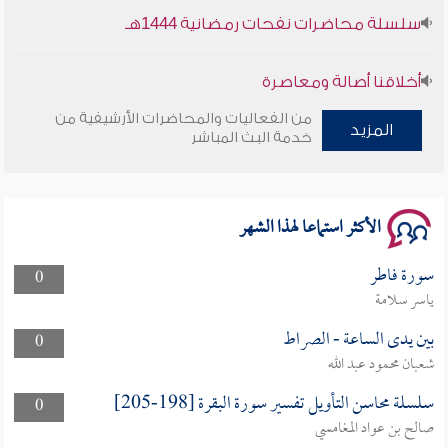
سلسلة محاضرات نفحات رمضانية 1444هـ
أخلاقنا أصالة ومعاصرة
من الفعاليات والمحاضرات الأرشيفية من
المزيد
وأمنهم من خوف 9
خدمة البث المباشر
سلسلة محاضرات نفحات رمضانية 1444هـ
الأكثر استماعا لهذا الشهر
سورة فاطر
0
ياسر سلامة
بين يدى الساعة - الصراط
0
شعبان محمود عبد الله
سلسلة محاسن التأويل تفسير سورة البقرة [198-205]
0
صالح بن عواد المغامسي