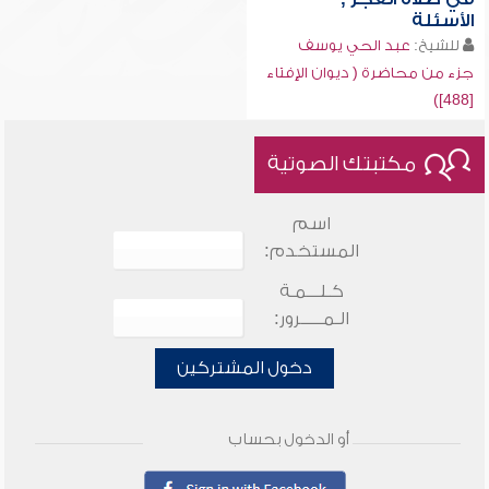
الأسئلة
للشيخ:
عبد الحي يوسف
جزء من محاضرة ( ديوان الإفتاء
[488])
مكتبتك الصوتية
اسم
المستخدم:
كـلـــمـة
الـمـــــرور:
دخول المشتركين
أو الدخول بحساب