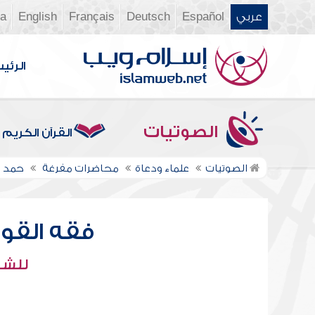
عربي
Español
Deutsch
Français
English
ia
الرئي
الصوتيات
القرآن الكريم
الصوتيات
علماء ودعاة
محاضرات مفرغة
حمد 
فقه القواع
للشي