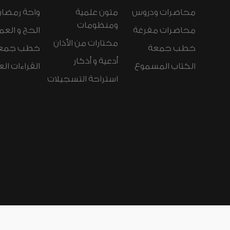
محاضرات ودروس
متون علمية
واحة رمضان
ومنظومات
محاضرات مفرغة
الحج و العم
مختارات من الأذان
خطب جمعة
خطب جمع
أدعية و أذكار
الكتاب المسموع
القراءات ال
استراحة التسجيلات