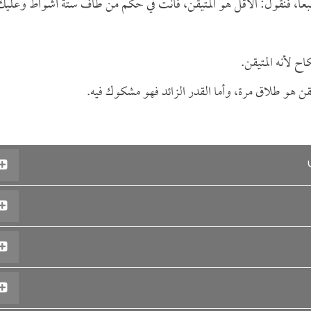
ً، فنقول: الأقل هو المتيقن، فأنت في حكم من طاف ستة أشواط وعليك
ح لأنه المتيقن.
ن هو طلاق مرة، وأما القدر الزائد فهو مشكوك فيه.