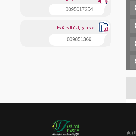
3095017254
عدد مرات الحفظ
839851369
زوار