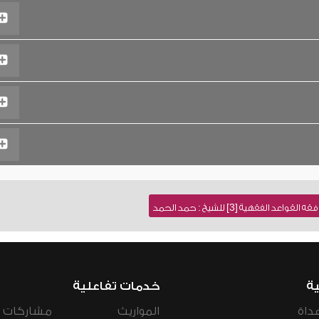
 الفقهية [3] للشيخ : حمد الحمد
ية
خدمات تفاعلية
داة
المواريث
مشاركات ال