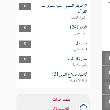
الإعجاز العلمي...من معجزات
0
القرآن
زغلول النجار
القدر (24)
0
سفر الحوالي
سورة ق
0
محمد ركابي
سورة فصّلت
0
ياسر سلامة
أناشيد صلاح الدين [3]
0
فرقة الاعتصام
عدد مرات
الاستماع