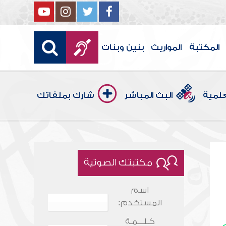
المكتبة
المواريث
بنين وبنات
علمية
البث المباشر
شارك بملفاتك
مكتبتك الصوتية
اسم
المستخدم:
كـلـــمـة