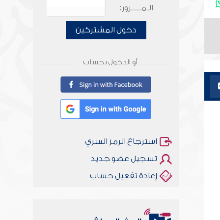
الـمـــــرور:
دخول المشتركين
أو الدخول بحساب
استرجاع الرمز السري
تسجيل عضو جديد
إعادة تفعيل حساب