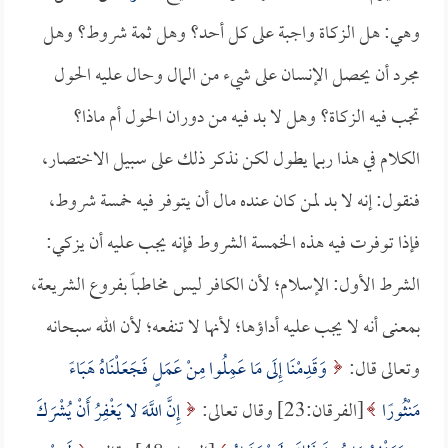
وهي: هل الزكاة واجبة على كل أحد؟ وهل ثمة شروط؟ وهل
مجرد أن يحصل الإنسان على شيء من المال وحال عليه الحول
تجب فيه الزكاة؟ وهل لا بد فيه من دوران الحول أم ماذا؟
الكلام في هذا ربما يطول لكن نذكر ذلك على سبيل الاختصار،
فنقول: إنه لا بد لمن كان عنده مال أن يتوفر فيه خمسة شروط،
فإذا توفرت فيه هذه الخمسة الشروط فإنه يجب عليه أن يزكي:
الشرط الأول: الإسلام؛ لأن الكافر ليس مخاطباً بفروع الشريعة،
بمعنى أنه لا يجب عليه أداؤها؛ لأنها لا تنفعه؛ لأن الله سبحانه
وتعالى قال:
وَقَدِمْنَا إِلَى مَا عَمِلُوا مِنْ عَمَلٍ فَجَعَلْنَاهُ هَبَاءً
مَنْثُورًا
[الفرقان:23] وقال تعالى:
إِنَّ اللَّهَ لا يَغْفِرُ أَنْ يُشْرَكَ