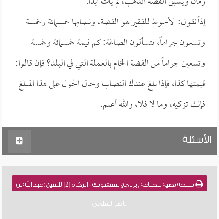
زمان ويسبق الفضة الذهب، لم يأت أبداً.
إذاً نقول: الأحوط للفقير هو الفضة، ونصابها خمسمائة وخمسة
وتسعون جراماً، فتسألون الصاغة: كم قيمة خمسمائة وخمسة
وتسعين جراماً من الفضة الخام بالعملة التي في البلد؟ فإن قالوا:
قيمتها كذا، فإذا بلغ عندك النصاب وحال الحول على هذا المبلغ
فإنك تزكيه، وما لا فلا، والله أعلم.
الأسئلة
نسخة نصية للطباعة , برنامج يستفتونك - الزكاة [2] للشيخ : عبد الله بن
ناصر السلمي