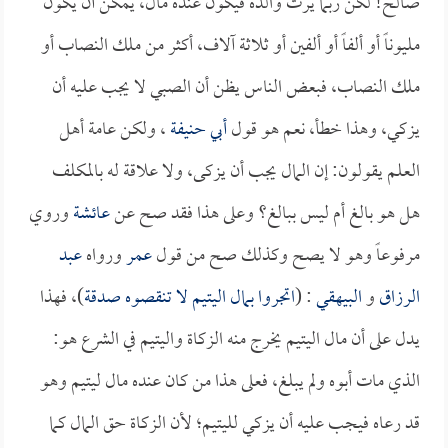
صالح! لكن ربما يرث والده فيكون عنده مال، يمكن أن يكون
مليوناً أو ألفاً أو ألفين أو ثلاثة آلاف، أكثر من ملك النصاب أو
ملك النصاب، فبعض الناس يظن أن الصبي لا يجب عليه أن
يزكي، وهذا خطأ، نعم هو قول
أبي حنيفة
، ولكن عامة أهل
العلم يقولون: إن المال يجب أن يزكى، ولا علاقة له بالمكلف
هل هو بالغ أم ليس ببالغ؟ وعلى هذا فقد صح عن
عائشة
وروي
مرفوعاً وهو لا يصح وكذلك صح من قول
عمر
ورواه
عبد
الرزاق
و
البيهقي
: (
اتجروا بمال اليتيم لا تنقصوه صدقة
)، فهذا
يدل على أن مال اليتيم يخرج منه الزكاة واليتيم في الشرع هو:
الذي مات أبوه ولم يبلغ، فعلى هذا من كان عنده مال ليتيم وهو
قد رعاه فيجب عليه أن يزكي لليتيم؛ لأن الزكاة حق المال كما