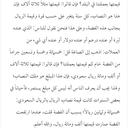
قيمتها بعملتنا في البلد؟ فإن قالوا: قيمتها مثلاً ثلاثة آلاف فإن
هذا هو النصاب، كل سنة يتغير على حسب قوة وقيمة الريال
بجانب هذه الفضة، وعلى هذا فنحن نقول للناس: الذي عنده
ليرة أو عنده درهم أو عنده دولار أو عنده أي شيء من
العملات: اذهب إلى الصاغة قل: خمسمائة وخمسة وتسعين جراماً
من الفضة خام كم قيمتها بعملتنا؟ فإن قالوا: قيمتها ثلاثة آلاف
أو ألف ومائة ريال سعودي، فإن هذا المبلغ هو ملك النصاب؛
ولهذا يجب أن يعرف الناس أنه ليس كل مبلغ يستمر، فأحياناً في
بعض السنوات كانت قيمة نصاب الريال بالريال السعودي:
خمسمائة وثمانين ريالاً؛ بسبب أن الفضة قلت، عندما ارتفعت
الفضة صارت قيمتها ألف ومائة ريال، والله أعلم.