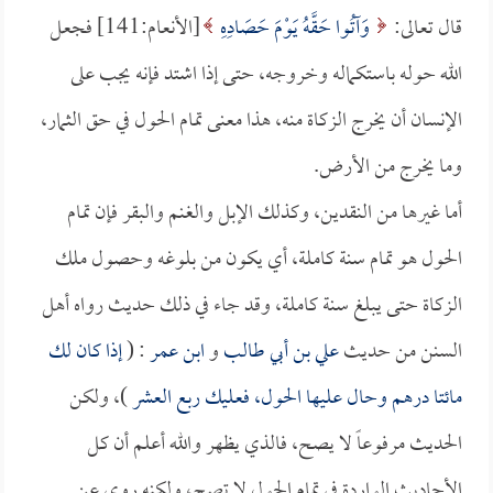
قال تعالى:
وَآتُوا حَقَّهُ يَوْمَ حَصَادِهِ
[الأنعام:141] فجعل
الله حوله باستكماله وخروجه، حتى إذا اشتد فإنه يجب على
الإنسان أن يخرج الزكاة منه، هذا معنى تمام الحول في حق الثمار،
وما يخرج من الأرض.
أما غيرها من النقدين، وكذلك الإبل والغنم والبقر فإن تمام
الحول هو تمام سنة كاملة، أي يكون من بلوغه وحصول ملك
الزكاة حتى يبلغ سنة كاملة، وقد جاء في ذلك حديث رواه أهل
السنن من حديث
علي بن أبي طالب
و
ابن عمر
: (
إذا كان لك
مائتا درهم وحال عليها الحول، فعليك ربع العشر
)، ولكن
الحديث مرفوعاً لا يصح، فالذي يظهر والله أعلم أن كل
الأحاديث الواردة في تمام الحول لا تصح، ولكنه روي عن