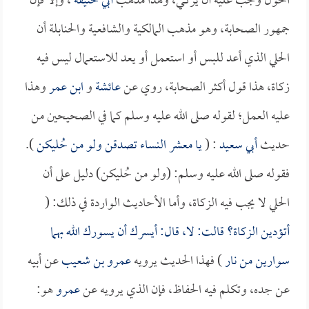
الحول وجب عليه أن يزكي، وهذا مذهب
أبي حنيفة
، وإلا فإن
جمهور الصحابة، وهو مذهب المالكية والشافعية والحنابلة أن
الحلي الذي أعد للبس أو استعمل أو يعد للاستعمال ليس فيه
زكاة، هذا قول أكثر الصحابة، روي عن
عائشة
و
ابن عمر
وهذا
عليه العمل؛ لقوله صلى الله عليه وسلم كما في الصحيحين من
حديث
أبي سعيد
: (
يا معشر النساء تصدقن ولو من حُليكن
).
فقوله صلى الله عليه وسلم: (ولو من حُليكن) دليل على أن
الحلي لا يجب فيه الزكاة، وأما الأحاديث الواردة في ذلك: (
أتؤدين الزكاة؟ قالت: لا، قال: أيسرك أن يسورك الله بهما
سوارين من نار
) فهذا الحديث يرويه
عمرو بن شعيب
عن أبيه
عن جده، وتكلم فيه الحفاظ، فإن الذي يرويه عن
عمرو
هو: