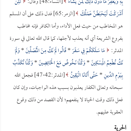
بِهِ وَيَغْفِرُ مَا دُونَ ذَلِكَ لِمَنْ يَشَاءُ
[النساء:48] وقال:
لَئِنْ
أَشْرَكْتَ لَيَحْبَطَنَّ عَمَلُكَ
[الزمر:65] فدل ذلك على أن المسلم
هو المخاطب من حيث فعل الأداء، وأما الكافر فإنه مخاطب
بفروع الشريعة أي أنه يعذب لأجلها، كما قال الله تعالى في سورة
المدثر:
مَا سَلَكَكُمْ فِي سَقَرَ
*
قَالُوا لَمْ نَكُ مِنَ الْمُصَلِّينَ
*
وَلَمْ
نَكُ نُطْعِمُ الْمِسْكِينَ
*
وَكُنَّا نَخُوضُ مَعَ الْخَائِضِينَ
*
وَكُنَّا نُكَذِّبُ
بِيَوْمِ الدِّينِ
*
حَتَّى أَتَانَا الْيَقِينُ
[المدثر:42-47] فجعل الله
سبحانه وتعالى الكفار يعذبون بسبب هذه الواجبات، وإن كان
فعل ذلك وقت الحياة لا ينفعهم؛ لأن القصد من ذلك وقوع
العقوبة عليهم.
الحرية