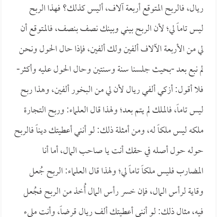
ريال، فالربح المتوقع أربعة آلاف، أليس كذلك؟ فهذا الربح
ليس تاماً لي؛ لأن الربح بيني وبينك نصف بنصف، فالمتوقع أن
لي من الأربعة الآلاف ألفين ولك ألفين، فإذا حال الحول ونحن
لم نبع بعد -بحيث جلسنا سنة وسنتين وحال الحول عليه وأكثر-
فلا أقول: أزكي ألفي ريال لأن لي من البخور ألفين، وهذا ربح
ليس تاماً، فالملك لم يتم بعد؛ ولهذا قال العلماء: وربح التجارة
ملكه ليس ملكاً له، ومن أمثلة ذلك: لو أنني أعطيتك ديناً فالربح
حوله حول أصله في حقك أنت يا صاحب المال، أما أنا
المضارب فليس ملكاً تاماً لي؛ ولهذا قال العلماء: الربح جُعل
وقاية لرأس المال، فإن خسر رأس المال أُخذ من الربح فجُعل
فيه، مثال ذلك: لو أنني أعطيتك ألف ريال قرضاً، وأنت مليء