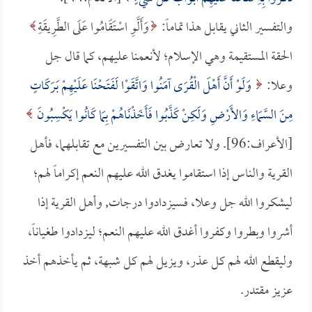
والتفسير الثاني يقابل هذا تماماً:
وَأَلَّوِ اسْتَقَامُوا عَلَى الطَّرِيقَةِ
الحقة المستقيمة وهي الإسلام؛ لأنعمنا عليهم، كما قال جل
وعلا:
وَلَوْ أَنَّ أَهْلَ الْقُرَى آمَنُوا وَاتَّقَوْا لَفَتَحْنَا عَلَيْهِمْ بَرَكَاتٍ
مِنَ السَّمَاءِ وَالأَرْضِ وَلَكِنْ كَذَّبُوا فَأَخَذْنَاهُمْ بِمَا كَانُوا يَكْسِبُونَ
[الأعراف:96]. ولا تعارض بين التفسيرين مع تقابلهما، فأهل
القرية والناس إذا استقاموا يغدق الله عليهم النعم إكراماً لهم؛
ليشكروا الله جل وعلا، فسيزدادوا درجات, وأهل القرية إذا
أشروا وبطروا وكفروا أغدق الله عليهم النعم؛ ليزدادوا طغياناً،
وليقطع الله لهم كل عذر، ويزيل لهم كل شبهة، ثم يأخذهم أخذ
عزيز مقتدر.