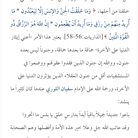
خلقنا من أجلها،
وَمَا خَلَقْتُ الْجِنَّ وَالإِنسَ إِلَّا لِيَعْبُدُونِ
*
مَا
أُرِيدُ مِنْهُمْ مِنْ رِزْقٍ وَمَا أُرِيدُ أَنْ يُطْعِمُونِ
*
إِنَّ اللَّهَ هُوَ الرَّزَّاقُ ذُو
الْقُوَّةِ الْمَتِينُ
[الذاريات:56-58]. يعتبر هذا الأمر -أعني إيثار
الدنيا على الآخرة- حماقة ما بعدها حماقة، وجنوناً ليس بعده
جنون، ووالله إن جنون الذين فقدوا عقولهم ووضعوا في
المستشفيات أقل من جنون العقلاء الذين يؤثرون الدنيا على
الآخرة، ورحمة الله على الإمام
سفيان الثوري
عندما كان كثيراً ما
ينشد:
باعوا جديداً جميلاً باقياً أبداً بدارسٍ خلقٍ يا بئس ما اتجروا
وقد عاتب الله جل وعلا خير هذه الأمة وأفضلها وهم الصحابة