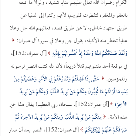
الكرام رضوان الله تعالى عليهم عتاباً شديداً، ولولا ما أتبعه
بالعفو والمغفرة لتفطرت قلوبهم؛ لأنهم ركنوا إلى الدنيا عن
طريق اجتهاد خاطئ، لا عن طريق قصد، فعاتبهم الله جل وعلا
عتاباً تتفطر منه الأكباد، يقول جل وعلا في سورة آل عمران:
وَلَقَدْ صَدَقَكُمُ اللَّهُ وَعْدَهُ إِذْ تَحُسُّونَهُمْ بِإِذْنِهِ
[آل عمران:152]،
في موقعة أحد تقتلونهم قتلاً ذريعاً؛ لأن الله كتب النصر لرسوله
وللمؤمنين.
حَتَّى إِذَا فَشِلْتُمْ وَتَنَازَعْتُمْ فِي الأَمْرِ وَعَصَيْتُمْ مِنْ
بَعْدِ مَا أَرَاكُمْ مَا تُحِبُّونَ مِنْكُمْ مَنْ يُرِيدُ الدُّنْيَا وَمِنْكُمْ مَنْ يُرِيدُ
الآخِرَةَ
[آل عمران:152]. سبحان ربي العظيم! يقال هذا لخير
هذه الأمة:
مِنْكُمْ مَنْ يُرِيدُ الدُّنْيَا وَمِنْكُمْ مَنْ يُرِيدُ الآخِرَةَ ثُمَّ
صَرَفَكُمْ عَنْهُمْ لِيَبْتَلِيَكُمْ
[آل عمران:152]، النصر بعد أن صار