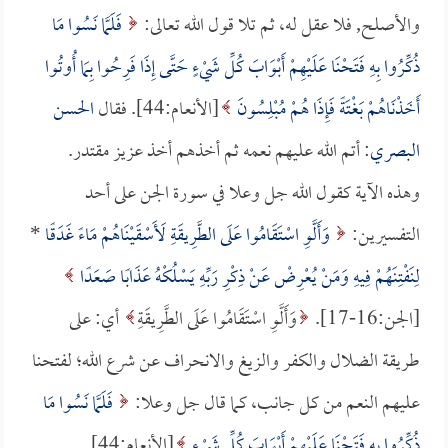
والأصلح, فلا عقل له، ثم تلا قول الله تعالى:
فَلَمَّا نَسُوا مَا
ذُكِّرُوا بِهِ فَتَحْنَا عَلَيْهِمْ أَبْوَابَ كُلِّ شَيْءٍ حَتَّى إِذَا فَرِحُوا بِمَا أُوتُوا
أَخَذْنَاهُمْ بَغْتَةً فَإِذَا هُمْ مُبْلِسُونَ
[الأنعام:44]. فقال
الحسن
البصري
: أتم الله عليهم نعمه ثم أخذهم أخذ عزيز مقتدر.
وهذه الآية كقول الله جل وعلا في سورة الجن على أحد
التفسيرين:
وَأَلَّوِ اسْتَقَامُوا عَلَى الطَّرِيقَةِ لَأَسْقَيْنَاهُمْ مَاءً غَدَقًا
*
لِنَفْتِنَهُمْ فِيهِ وَمَنْ يُعْرِضْ عَنْ ذِكْرِ رَبِّهِ يَسْلُكْهُ عَذَابًا صَعَدًا
[الجن:16-17].
وَأَلَّوِ اسْتَقَامُوا عَلَى الطَّرِيقَةِ
أي: على
طريقة الضلال والكفر والزيغ والانحراف عن شرع الله؛ لفتحنا
عليهم النعم من كل جانب، كما قال جل وعلا:
فَلَمَّا نَسُوا مَا
ذُكِّرُوا بِهِ فَتَحْنَا عَلَيْهِمْ أَبْوَابَ كُلِّ شَيْءٍ
[الأنعام:44].