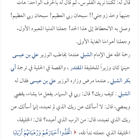
قال له: لكننا نريد الفلوس، ثم قال له بالحرف الواحد: هات
جنيهاً وخذ زوجتي!! سبحان ربي العظيم! سبحان ربي العظيم!
وصل به الانحطاط إلى هذا الحد! جعلنا الدنيا المعبود الأول،
وجعلنا أهواءنا الغاية الأولى.
رحمة الله على الإمام
الشبلي
عندما يخاطب الوزير
علي بن عيسى
حينما كان وزيراً للخليفة
المقتدر
، والقصة في الحلية في ترجمة
أبي
بكر الشبلي
, عندما مرض وزاره الوزير
علي بن عيسى
فقال له
الشبلي
: كيف ربك؟ قال: ربي في السماء, يفعل ما يشاء، يقضي
ويمضي، قال: لا أسألك عن ربك الذي لم تعبده، إنما أسألك عن
ربك الذي تعبده، قال: من الرب الذي أعبده؟ قال: الخليفة،
الخليفة الذي جعلته نداً لله،
اتَّخَذُوا أَحْبَارَهُمْ وَرُهْبَانَهُمْ أَرْبَابًا