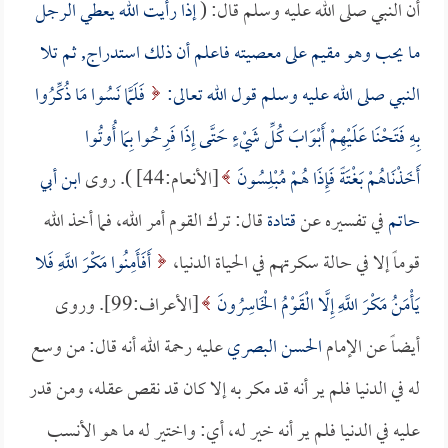
أن النبي صلى الله عليه وسلم قال: (
إذا رأيت الله يعطي الرجل
ما يحب وهو مقيم على معصيته فاعلم أن ذلك استدراج, ثم تلا
النبي صلى الله عليه وسلم قول الله تعالى:
فَلَمَّا نَسُوا مَا ذُكِّرُوا
بِهِ فَتَحْنَا عَلَيْهِمْ أَبْوَابَ كُلِّ شَيْءٍ حَتَّى إِذَا فَرِحُوا بِمَا أُوتُوا
أَخَذْنَاهُمْ بَغْتَةً فَإِذَا هُمْ مُبْلِسُونَ
[الأنعام:44] ). روى
ابن أبي
حاتم
في تفسيره عن
قتادة
قال: ترك القوم أمر الله، فما أخذ الله
قوماً إلا في حالة سكرتهم في الحياة الدنيا،
أَفَأَمِنُوا مَكْرَ اللَّهِ فَلا
يَأْمَنُ مَكْرَ اللَّهِ إِلَّا الْقَوْمُ الْخَاسِرُونَ
[الأعراف:99]. وروى
أيضاً عن الإمام
الحسن البصري
عليه رحمة الله أنه قال: من وسع
له في الدنيا فلم ير أنه قد مكر به إلا كان قد نقص عقله، ومن قدر
عليه في الدنيا فلم ير أنه خير له، أي: واختير له ما هو الأنسب