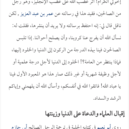
إخوتي الكرام! آثر غضب الله على غضب الإنجليز، وهو رجل
من الصالحين، فقيد هذا في رسالته عن
عمر بن عبد العزيز
, لكن
ناقل قال لي: إنه احتفظ برسالته ولا يريد أن ينشرها، فقلت له:
نسأل الله أن يفرج عنا كروبنا، وأن يصلح أحوالنا. إذا تلبس
الصالحون فينا بهذه الدرجة من الركون إلى الدنيا والخلود إليها،
فماذا ينتظر من العامة؟! الخلود إلى الدنيا لأجل درجة علمية أو
لأجل وظيفة شهرية أو غير ذلك صار هذا هو المعبود الأول فينا
يا عباد الله! فاتقوا الله في أنفسكم، وأسأل الله أن يلهمني وإياكم
الرشد والسداد.
إقبال العلماء والدعاة على الدنيا وزينتها
روى
أبو نعيم
في كتابه الحلية في ترجمة الرجل الصالح
أبي حازم