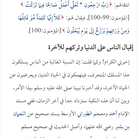
انتقالهم:
رَبِّ ارْجِعُونِ
*
لَعَلِّي أَعْمَلُ صَالِحًا فِيمَا تَرَكْتُ
[المؤمنون:99-100], فيقال لهم:
كَلَّا إِنَّهَا كَلِمَةٌ هُوَ قَائِلُهَا
وَمِنْ وَرَائِهِمْ بَرْزَخٌ إِلَى يَوْمِ يُبْعَثُونَ
[المؤمنون:100].
إقبال الناس على الدنيا وتركهم للآخرة
إخوتي الكرام! وكما قلت: إن النسبة الغالبة من الناس يسلكون
هذا المسلك المنحرف، فينهمكون في الحياة الدنيا, ويعرضون عن
الحياة الآخرة، وقد أخبرنا نبينا صلى الله عليه وسلم بهذا الأمر،
وبين لنا أن هذه النكبة ستزداد جداً في آخر الزمان، ففي مسند
الإمام
أحمد
ومعجم
الطبراني
الأوسط بسند صحيح عن
النعمان
بن بشير
رضي الله عنهما، وأصل الحديث في صحيح
مسلم