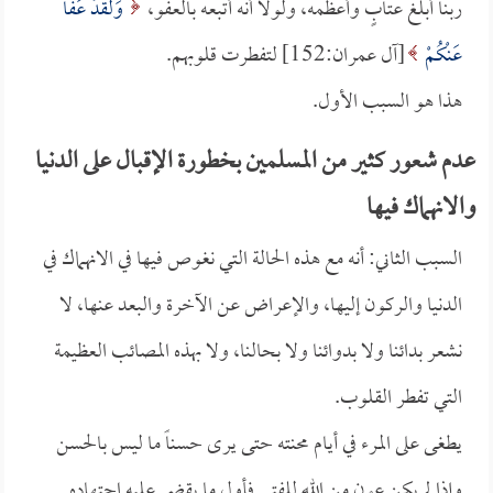
ربنا أبلغ عتابٍ وأعظمه، ولولا أنه أتبعه بالعفو،
وَلَقَدْ عَفَا
عَنْكُمْ
[آل عمران:152] لتفطرت قلوبهم.
هذا هو السبب الأول.
عدم شعور كثير من المسلمين بخطورة الإقبال على الدنيا
والانهماك فيها
السبب الثاني: أنه مع هذه الحالة التي نغوص فيها في الانهماك في
الدنيا والركون إليها، والإعراض عن الآخرة والبعد عنها، لا
نشعر بدائنا ولا بدوائنا ولا بحالنا، ولا بهذه المصائب العظيمة
التي تفطر القلوب.
يطغى على المرء في أيام محنته حتى يرى حسناً ما ليس بالحسن
وإذا لم يكن عون من الله للفتى فأول ما يقضي عليه اجتهاده