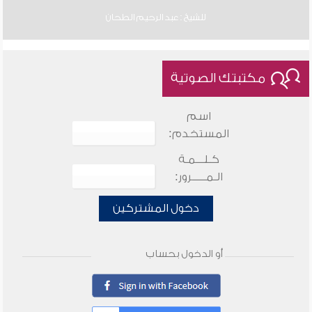
للشيخ : عبد الرحيم الطحان
مكتبتك الصوتية
اسم
المستخدم:
كـلـــمـة
الـمـــــرور:
دخول المشتركين
أو الدخول بحساب