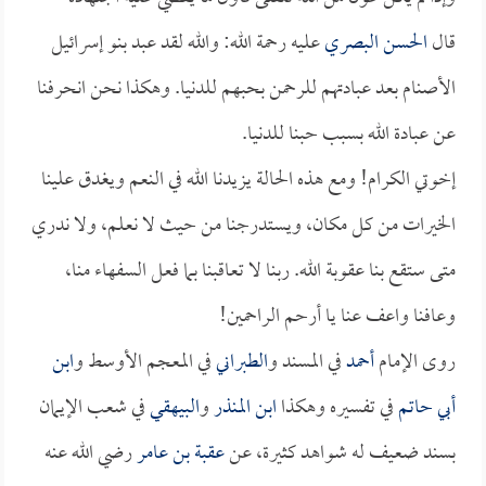
قال
الحسن البصري
عليه رحمة الله: والله لقد عبد بنو إسرائيل
الأصنام بعد عبادتهم للرحمن بحبهم للدنيا. وهكذا نحن انحرفنا
عن عبادة الله بسبب حبنا للدنيا.
إخوتي الكرام! ومع هذه الحالة يزيدنا الله في النعم ويغدق علينا
الخيرات من كل مكان، ويستدرجنا من حيث لا نعلم، ولا ندري
متى ستقع بنا عقوبة الله. ربنا لا تعاقبنا بما فعل السفهاء منا،
وعافنا واعف عنا يا أرحم الراحمين!
روى الإمام
أحمد
في المسند و
الطبراني
في المعجم الأوسط و
ابن
أبي حاتم
في تفسيره وهكذا
ابن المنذر
و
البيهقي
في شعب الإيمان
بسند ضعيف له شواهد كثيرة، عن
عقبة بن عامر
رضي الله عنه