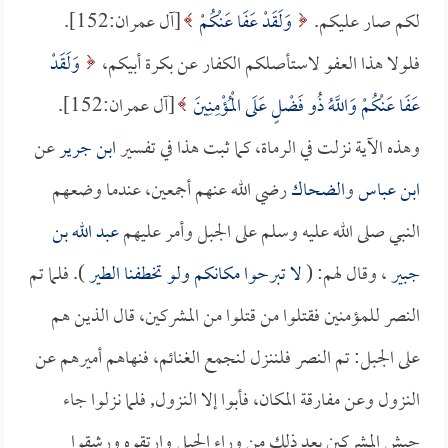
لكم صار عليكم.
وَلَقَدْ عَفَا عَنْكُمْ
[آل عمران:152].
فلولا هذا العفو لاستأصلكم الكفار عن بكرة أبيكم،
وَلَقَدْ
عَفَا عَنْكُمْ وَاللَّهُ ذُو فَضْلٍ عَلَى الْمُؤْمِنِينَ
[آل عمران:152].
وهذه الآية نزلت في الرماة، كما ثبت هذا في تفسير
ابن جرير
عن
ابن عباس
و
الضحاك
رضي الله عنهم أجمعين، عندما وضعهم
النبي صلى الله عليه وسلم على الجبل وأمر عليهم
عبد الله بن
جبير
، وقال لهم: (
لا تبرحوا مكانكم ولو تخطفنا الطير
). فلما تم
النصر للمؤمنين فقتلوا من قتلوا من المشركين، قال الذين هم
على الجبل: تم النصر فلننزل لنجمع الغنائم، فنهاهم أميرهم عن
النزول وعن مفارقة المكان، فأبوا إلا النزول, فلما نزلوا جاء
جيش المشركين بعد ذلك من وراء الجبل وارتقوه ورشقوا