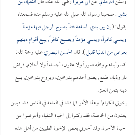
وسنن
الترمذي
عن
أبي هريرة
رضي الله عنه، قال
النعمان بن
بشير
: صحبنا رسول الله صلى الله عليه وسلم مدة فسمعناه
يقول: (
إن بين يدي الساعة فتناً يصبح الرجل فيها مؤمناً
ويمسي كافراً، ويمسي مؤمناً ويصبح كافراً, يبيع أقوام دينهم
بعرض من الدنيا قليل
). قال
الحسن البصري
عليه رحمة الله:
لقد رأيناهم والله صوراً ولا عقول، أجساماً ولا أحلام, فراش
نار وذبان طمع, يغدو أحدهم بدرهمين، ويروح بدرهمين, يبيع
دينه بثمن العنز.
إخوتي الكرام! وهذا الأمر كما فشا في العامة في الناس فشا فيمن
يعدون من الخاصة، فقد ركنوا إلى الحياة الدنيا، وأعرضوا عن
الحياة الآخرة. وقد أخبرني بعض الإخوة الطيبين من أهل هذه