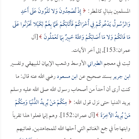
المسلمين بنبالٍ كالمطر:
إِذْ تُصْعِدُونَ وَلا تَلْوُونَ عَلَى أَحَدٍ
وَالرَّسُولُ يَدْعُوكُمْ فِي أُخْرَاكُمْ فَأَثَابَكُمْ غَمًّا بِغَمٍّ لِكَيْلا تَحْزَنُوا عَلَى
مَا فَاتَكُمْ وَلا مَا أَصَابَكُمْ وَاللَّهُ خَبِيرٌ بِمَا تَعْمَلُونَ
[آل
عمران:153], إلى آخر الآيات.
ثبت في معجم
الطبراني
الأوسط وشعب الإيمان لـلبيهقي وتفسير
ابن جرير
بسند صحيح عن
ابن مسعود
رضي الله عنه قال: ما
كنت أرى أن أحداً من أصحاب رسول الله صلى الله عليه وسلم
يريد الدنيا حتى نزل قول الله:
مِنْكُمْ مَنْ يُرِيدُ الدُّنْيَا وَمِنْكُمْ
مَنْ يُرِيدُ الآخِرَةَ
[آل عمران:152]. وهم إنما فعلوا هذا تقرباً
وابتهاجاً في جمع الغنائم التي أحلها الله للمجاهدين, فعاتبهم