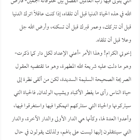
التي يتولى فيها رب العالمين الفصل بين مخلوقاته أجمعين- فأرض
الله في هذه الحياة الدنيا قبل أن تلقاه، إذا كنت عاقلاً اترك الدنيا
قبل أن تتركك، وعمر قبرك قبل أن تسكنه، وأرض الله جل
وعلا قبل أن تلقاه.
إخوتي الكرام! وهذا الأمر -أعني الإعداد لكل دار كما ذكرت-
وهو ما دلت عليه شريعة الله المطهرة، وهو ما تقتضيه العقول
الصريحة الصحيحة السليمة السديدة، لكن من ألقى نظرة إلى
حياة الناس رأى ما يفطر الأكباد ويشيب الولدان, فالحياة التي
سيتركونها والحياة التي ستتركهم انهمكوا فيها واستغرقوا فيها،
وأعدوا العدة لها، وكأنها هي الدار الأولى والدار الآخرة، والدار
التي سينتقلون إليها ليست على بالهم، ولذلك يقولون في حال