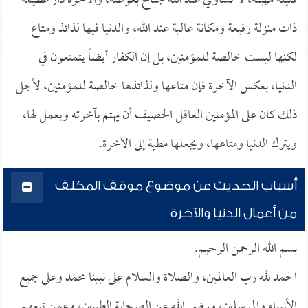
قليلة مهينة، لا تساوي عند الله جناح بعوضة، والآخرة دار عظيمة
ذات منزلة رفيعة ومكانة عالية عند الله، والدنيا فيها لذائذ ومتاع
لكنها ليست خالصة للمؤمنين، بل إن الكفار أيضاً يتمتعون في
الدنيا، بعكس الآخرة فإن متاعها ولذائذها خالصة للمؤمنين، لأجل
ذلك كان على المؤمنين العاقل الحصيف أن يهتم بآخرته ويعمل لها،
ويترك الدنيا ومتاعها، ويجعلها مطية إلى الآخرة.
أسباب الحديث عن موضوع موقف المكلف
من أعمال الدنيا والآخرة
بسم الله الرحمن الرحيم.
الحمد لله رب العالمين، والصلاة والسلام على نبينا محمد وعلى جميع
الأنبياء والمرسلين، ورضي الله عن الصحابة الطيبين، وعمن تبعهم