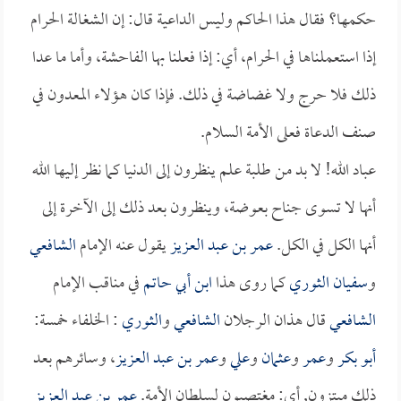
حكمها؟ فقال هذا الحاكم وليس الداعية قال: إن الشغالة الحرام
إذا استعملناها في الحرام، أي: إذا فعلنا بها الفاحشة، وأما ما عدا
ذلك فلا حرج ولا غضاضة في ذلك. فإذا كان هؤلاء المعدون في
صنف الدعاة فعلى الأمة السلام.
عباد الله! لا بد من طلبة علم ينظرون إلى الدنيا كما نظر إليها الله
أنها لا تسوى جناح بعوضة، وينظرون بعد ذلك إلى الآخرة إلى
أنها الكل في الكل.
عمر بن عبد العزيز
يقول عنه الإمام
الشافعي
و
سفيان الثوري
كما روى هذا
ابن أبي حاتم
في مناقب الإمام
الشافعي
قال هذان الرجلان
الشافعي
و
الثوري
: الخلفاء خمسة:
أبو بكر
و
عمر
و
عثمان
و
علي
و
عمر بن عبد العزيز
، وسائرهم بعد
ذلك مبتزون, أي: مغتصبون لسلطان الأمة.
عمر بن عبد العزيز