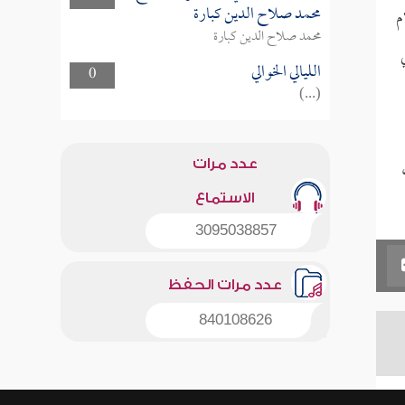
محمد صلاح الدين كبارة
م
محمد صلاح الدين كبارة
الليالي الخوالي
0
(...)
عدد مرات
الاستماع
3095038857
عدد مرات الحفظ
840108626