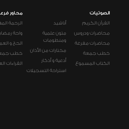
الصوتيات
محاور فرع
القرآن الكريم
أناشيد
الرحمة المه
محاضرات ودروس
متون علمية
واحة رمضان
ومنظومات
محاضرات مفرغة
الحج و العم
مختارات من الأذان
خطب جمعة
خطب جمع
أدعية و أذكار
الكتاب المسموع
القراءات ال
استراحة التسجيلات