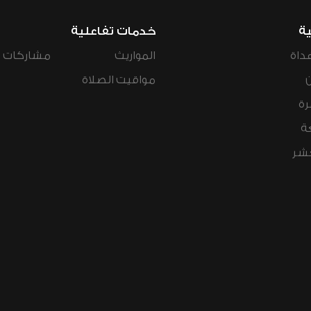
ية
خدمات تفاعلية
داة
المواريث
مشاركات ال
مواقيت الصلاة
رة
ة
عشر