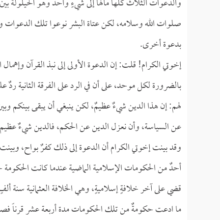
والدعوات الثلاث كلها مآلها إلى شيءٍ واحد وهو الحيلولة بين ا
صلوات الله وسلامه، لكن عتاة البشر نوعوا تلك الدعوات وال
بدعوة أخرى.
إخوتي الكرام! قلت: إن الدعوة الأولى إلى نبذ القرآن وإهما
بالضرورة لكل موحد، على أن في الرد على الفرقة الثانية ردٌ ع
لهم: إن هذا الدين شيءٌ عظيمٌ، لكن ينبغي أن يبقى بينكم وبي
عن السياسة، وأن نعزل الدين عن الحكم، فالدين شيءٌ عظيم مح
وقد بينت إخوتي الكرام أن الدعوة إلى ذلك كفرٌ بواح، وبين
أحدٌ من الحكومات الإسلامية الماضية عندما كانت الحكومة حكو
قضي على آخر خلافةٍ إسلاميةٍ، وهي الخلافة العثمانية سنة ألفٍ
ما ادعت حكومةٌ من تلك الحكومات مدة أربعة عشر قرناً فصل 