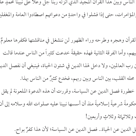
لناس وبين هذا القرآن المجيد الذي أنزله ربنا جل وعلا على نبينا محمدٍ عل
مؤامرات، حتى إذا فشلوا في واحدةٍ من دعواتهم اصطادوا العامة والمغفلي
ل القرآن وهجره وطرحه وراء الظهور لن ننشغل في مناقشتها فكفرها معلومٌ
ليهم، وأما الفرقة الثانية فهذه حقيقةً خدعت كثيراً من الناس عندما قالت
ن رب العالمين، ولا دخل لهذا الدين في شئون الحياة، فينبغي أن نفصل الدي
له القلب، بين الناس وبين ربهم، فخدع كثيرٌ من الناس بهذا.
ت خطورة فصل الدين عن السياسة، وقررت أن هذه الدعوة الملعونة لم يقل ب
مةً شرعيةً إسلاميةً منذ أن أسسها نبينا عليه صلوات الله وسلامه إلى أن
 وثلاثمائة وثلاثٍ وأربعين!
الدين عن الحياة.. فصل الدين عن السياسة؛ لأن هذا كفرٌ بواح.