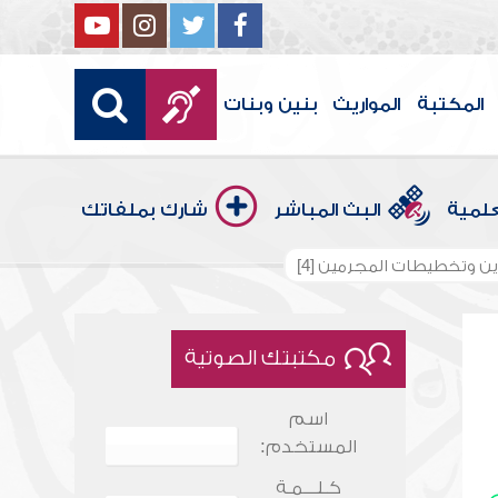
المكتبة
المواريث
بنين وبنات
علمية
البث المباشر
شارك بملفاتك
ين وتخطيطات المجرمين [4]
مكتبتك الصوتية
اسم
المستخدم:
كـلـــمـة