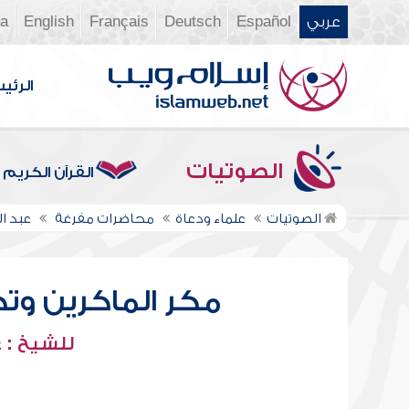
عربي
Español
Deutsch
Français
English
ia
الرئي
الصوتيات
القرآن الكريم
الصوتيات
علماء ودعاة
محاضرات مفرغة
عبد ا
مكر الماكرين وت
للشيخ : 