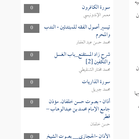
يه
سورة الكافرون
0
ن
معمر الإندونيسي
تيسير أصول الفقه للمبتدئين - الندب
0
والمحرم
محمد حسن عبد الغفار
شرح زاد المستقنع_باب الغسل
0
والتكفين [2]
ن
محمد مختار الشنقيطي
سورة الذاريات
0
محمد جبريل
ها
أذان - بصوت حسن خلفان. مؤذن
0
جامع الإمام محمد بن عبدالوهاب –
قطر
حسن خلفان
الأذان -الحجازي__ بصوت الشيخ
0