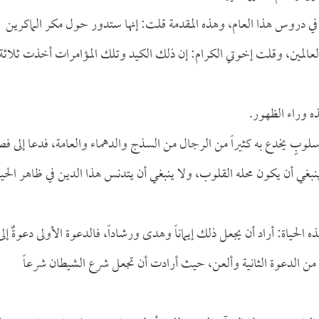
 في دروس هذا العام، وهذه المقدمة قلت: إنها ستدور حول مكر الماكرين
لعالمين، وقلت إخوتي الكرام: إن ذلك الكيد وتلك المؤامرات أخذت ثلاثة
ه وراء الظهور.
لوبٍ يخدع به كثيراً من الرجال من السذج والدهماء والعامة، فدعا إلى ف
بغي أن يكون محله القلوب، ولا ينبغي أن يتدنس هذا الدين في ظاهر الحيا
 الحياة: أراد أن يجعل ذلك إيماناً وهدى ورشاداً، فالدعوة الأولى دعوةٌ إلى
هى من الدعوة الثانية وألعن، حيث أرادت أن تجعل شرع الشيطان شرعاً