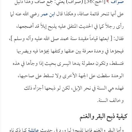
صَوَافَّ
[الحج:36] (صواف) يعني: جمع صاف وهذا دليل
على أنها تنحر قائمة صافة، وهكذا قال
ابن عمر
رضي الله عنه لما
رأى رجلاً كما في الحديث المتفق عليه يذبح إبلاً قد أضجعها،
فقال: [ ابعثها قياماً مقيدة سنة محمد صلى الله عليه وآله وسلم ]،
فيجؤها في وهدة معرفة بين عنقها وكتفها يجؤها فيه ويضربها
فتسقط، وتكون معقولة يدها اليسرى بحيث إذا وجأها في هذه
الوهدة سقطت على الجهة الأخرى ولا تسقط على صاحبها،
فهذه هي السنة في نحر الإبل، لكن لو ذبحها أجزأه ذلك
وخالف السنة.
كيفية ذبح البقر والغنم
وأما البقر والغنم فإنها تذبح؛ لما ورد في حديث
عائشة
كما ذكرناه