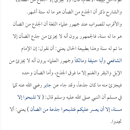
ثم داخل بهيمة الأنعام، قال: (لا يجزئ إلا الجذع من الضأن)
والشارح ذكر أن الجذع من الضأن هو ما له ستة أشهر.
والأقرب للصواب عند جمهور علماء اللغة أن الجذع من الضأن
هو ما له سنة، فالجمهور يرون أنه لا يجزئ من جذع الضأن إلا
ما تم له سنة وهذا بطبيعة الحال يعني: أن نقول: إن الإمام
الشافعي
و
أبا حنيفة
و
مالكاً
وجمهور العلماء يرون أنه لا يجزئ من
الإبل والبقر والغنم إلا ما فوق الجذع، وأما الضأن وحده
فيجزئ منه ما كان جذعاً، وقد جاء عن
جابر
رضي الله عنه كما
في مسلم أن النبي صلى الله عليه وسلم قال: (
لا تذبحوا إلا
مسنة، إلا أن يعسر عليكم فتذبحوا جذعة من الضأن
) يعني: ألا
تجدوا.