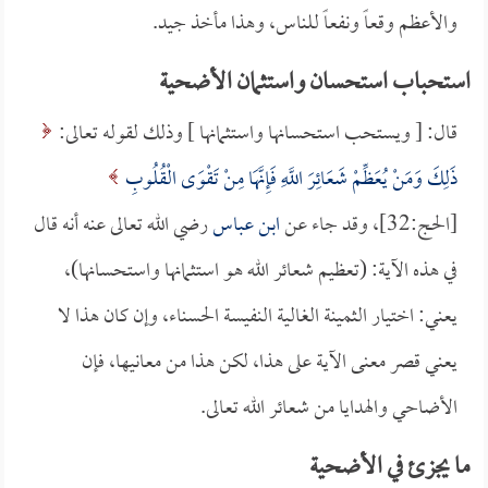
والأعظم وقعاً ونفعاً للناس، وهذا مأخذ جيد.
استحباب استحسان واستثمان الأضحية
قال: [ ويستحب استحسانها واستثمانها ] وذلك لقوله تعالى:
ذَلِكَ وَمَنْ يُعَظِّمْ شَعَائِرَ اللَّهِ فَإِنَّهَا مِنْ تَقْوَى الْقُلُوبِ
[الحج:32]، وقد جاء عن
ابن عباس
رضي الله تعالى عنه أنه قال
في هذه الآية: (تعظيم شعائر الله هو استثمانها واستحسانها)،
يعني: اختيار الثمينة الغالية النفيسة الحسناء، وإن كان هذا لا
يعني قصر معنى الآية على هذا، لكن هذا من معانيها، فإن
الأضاحي والهدايا من شعائر الله تعالى.
ما يجزئ في الأضحية