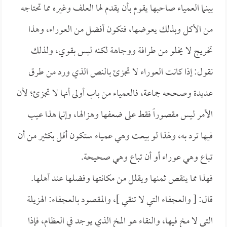
بينما العمياء صاحبها يقوم بأن يقدم لها العلف وغيره مما تحتاجه
من الأكل وبذلك يعوضها، فتكون أفضل من العوراء، وهذا
تخريج لا يخلو من طرافة ووجاهة لكنه ليس بقوي، ولذلك
نقول: إذا كانت العوراء لا تجزئ بالنص الذي ورد من طرق
عديدة وصححه جماعة، فالعمياء من باب أولى أنها لا تجزئ؛ لأن
الأمر ليس مقصوراً فقط على ضعفها وهزالها، وإنما هذا عيب
فيها ترد به، ولهذا لو بيعت وهي عمياء ستكون أقل بكثير من أن
تباع وهي عوراء أو أن تباع وهي صحيحة.
فهذا مما ينقص ثمنها ويقلل من مكانتها وفضلها عند أهلها.
قال: [ والعجفاء التي لا تنقي ]، والمقصود بالعجفاء: الهزيلة
التي لا مخ فيها، والنقاء هو المخ الذي يوجد في العظام، فإذا