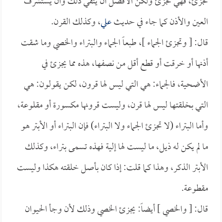
تجزئ، فهي تجزئ ولكن الأفضل أن يتقي ذلك وأن يستشرف
العين والأذن كما جاء في حديث
علي
، وكذلك القرن.
قال: [ وتجزئ الجماء ]، طبعاً الجماء والبتراء والخصي وما شقت
أذنها أو خرقت أو قطع أقل من نصفها، هذه مما يجزئ في
الأضحية، فالجماء: هي التي ليس لها قرون، لكن يقولون: هي
التي بخلقتها ليس لها قرن، وليست قرونها مكسورة أو مقلوعة،
وأما البتراء (لا تجزئ الجماء ولا البتراء) فإن البتراء أو الأبتر هو
ما لم يكن له ذيل، ما ليست لها إلية فهذه تسمى بتراء، وكذلك
الأبتر الذكر، وهذا كما قلت: إذا كان بأصل خلقته هكذا وليست
مقطوعة.
قال: [ والخصي ] أيضاً: يجزئ الخصي وذلك لأن وجأ الحيوان