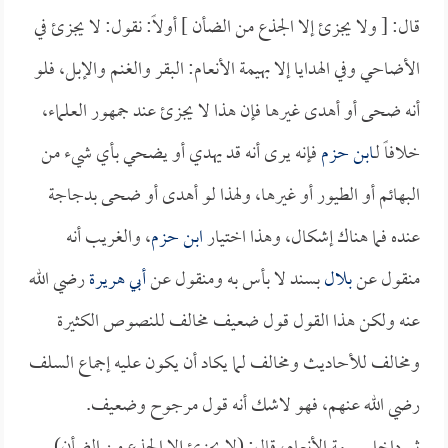
قال: [ ولا يجزئ إلا الجذع من الضأن ] أولاً: نقول: لا يجزئ في
الأضاحي وفي الهدايا إلا بهيمة الأنعام: البقر والغنم والإبل، فلو
أنه ضحى أو أهدى غيرها فإن هذا لا يجزئ عند جمهور العلماء،
خلافاً لـ
ابن حزم
فإنه يرى أنه قد يهدي أو يضحي بأي شيء من
البهائم أو الطيور أو غيرها، ولهذا لو أهدى أو ضحى بدجاجة
عنده فما هناك إشكال، وهذا اختيار
ابن حزم
، والغريب أنه
منقول عن
بلال
بسند لا بأس به ومنقول عن
أبي هريرة
رضي الله
عنه ولكن هذا القول قول ضعيف مخالف للنصوص الكثيرة
ومخالف للأحاديث ومخالف لما يكاد أن يكون عليه إجماع السلف
رضي الله عنهم، فهو لاشك أنه قول مرجوح وضعيف.