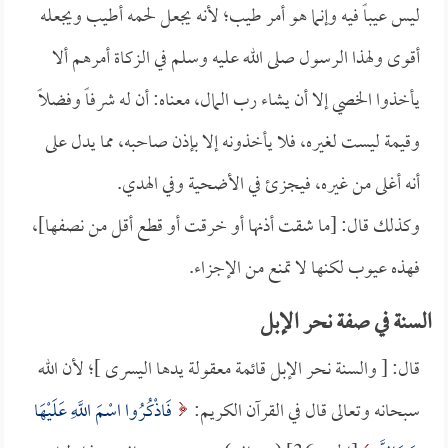
ليس عيباً فيه وإنما هو أمر طيب؛ لأنه يجعل لحمه أطيب ويجعله
أقوى ولهذا الرسول صلى الله عليه وسلم في الزكاة أمرهم ألا
يأخذوا الخصي إلا أن يشاء رب المال، معناه: أن له شرفاً وفضلاً
وقيمة ليست لغيره، فلا يأخذونه إلا بإذن صاحبه، مما يدل على
أنه أغلى من غيره، فيجزئ في الأضحية وفي الهدي.
وكذلك قال: [ما شقت أذنها أو خرقت أو قطع أقل من نصفها]،
فهذه عيوب لكنها لا تمنع من الإجزاء.
السنة في صفة نحر الإبل
قال: [ والسنة نحر الإبل قائمة معقولة يدها اليسرى ]؛ لأن الله
سبحانه وتعالى قال في القرآن الكريم:
فَاذْكُرُوا اسْمَ اللَّهِ عَلَيْهَا