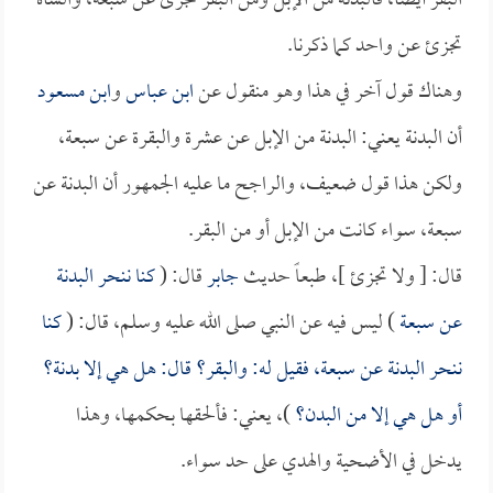
البقر أيضاً، فالبدنة من الإبل ومن البقر تجزئ عن سبعة، والشاة
تجزئ عن واحد كما ذكرنا.
وهناك قول آخر في هذا وهو منقول عن
ابن عباس
و
ابن مسعود
أن البدنة يعني: البدنة من الإبل عن عشرة والبقرة عن سبعة،
ولكن هذا قول ضعيف، والراجح ما عليه الجمهور أن البدنة عن
سبعة، سواء كانت من الإبل أو من البقر.
قال: [ ولا تجزئ ]، طبعاً حديث
جابر
قال: (
كنا ننحر البدنة
عن سبعة
) ليس فيه عن النبي صلى الله عليه وسلم، قال: (
كنا
ننحر البدنة عن سبعة، فقيل له: والبقر؟ قال: هل هي إلا بدنة؟
أو هل هي إلا من البدن؟
)، يعني: فألحقها بحكمها، وهذا
يدخل في الأضحية والهدي على حد سواء.