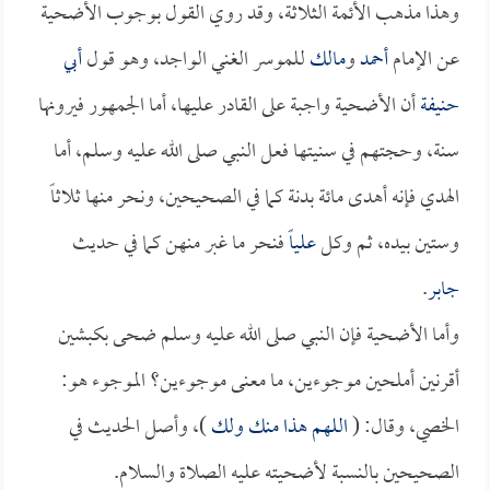
وهذا مذهب الأئمة الثلاثة، وقد روي القول بوجوب الأضحية
عن الإمام
أحمد
و
مالك
للموسر الغني الواجد، وهو قول
أبي
حنيفة
أن الأضحية واجبة على القادر عليها، أما الجمهور فيرونها
سنة، وحجتهم في سنيتها فعل النبي صلى الله عليه وسلم، أما
الهدي فإنه أهدى مائة بدنة كما في الصحيحين، ونحر منها ثلاثاً
وستين بيده، ثم وكل
علياً
فنحر ما غبر منهن كما في حديث
جابر
.
وأما الأضحية فإن النبي صلى الله عليه وسلم ضحى بكبشين
أقرنين أملحين موجوءين، ما معنى موجوءين؟ الموجوء هو:
الخصي، وقال: (
اللهم هذا منك ولك
)، وأصل الحديث في
الصحيحين بالنسبة لأضحيته عليه الصلاة والسلام.