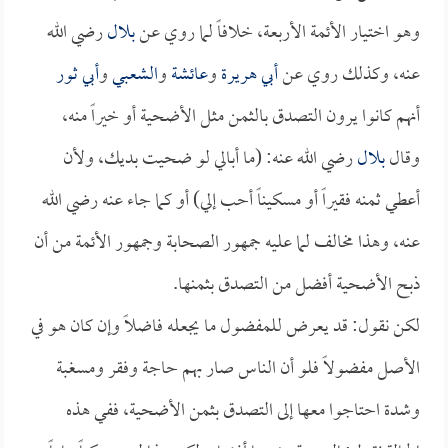
وهو اختيار الأئمة الأربعة، خلافاً لما روي عن
بلال
رضي الله
عنه، وكذلك روي عن
أبي هريرة
و
عائشة
و
الشعبي
و
أبي ثور
أنهم كانوا يرون التصدق بالثمن مثل الأضحية أو خيراً منه،
وقال
بلال
رضي الله عنه: (ما أبالي لو ضحيت بديك، ولأن
أعطي ثمنه فقيراً أو مسكيناً أحب إلي) أو كما جاء عنه رضي الله
عنه، وهذا مخالف لما عليه جمهور الصحابة وجمهور الأئمة من أن
ذبح الأضحية أفضل من التصدق بثمنها.
لكن نقول: قد يعرض للمفضول ما يجعله فاضلاً وإن كان هو في
الأصل مفضولاً فلو أن الناس صار بهم حاجة وفقر ومسغبة
وشدة احتاجوا معها إلى التصدق بثمن الأضحية، ففي هذه