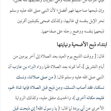
فإنما جرت من المسلم نفسه وهي القربان وتقديمها لله تعالى،
وإن ذبحها صاحبها فهو أفضل؛ لأن النبي صلى الله عليه وسلم
نحر الإبل بنفسه في غالبها، وكذلك ضحى بكبشين أقرنين
ذبحهما بنفسه ووضع رجله على صفاحهما.
ابتداء ذبح الأضحية ونهايتها
قال: [ ووقت الذبح يوم العيد بعد الصلاة إلى آخر يومين من
أيام التشريق ]، أما كونه بعد الصلاة فلما رواه
البراء بن عازب
أن
النبي صلى الله عليه وسلم قال: (
من صلى صلاتنا، ونسك
نسكنا، فقد أصاب النسك، ومن ذبح قبل الصلاة فإنها شاة لحم،
فليعد مكانه أخرى
)، والحديث متفق عليه، وكذلك الرواية
الأخرى عن
أبي بردة
لما قال: (
يا رسول الله! إني ذبحت قبل