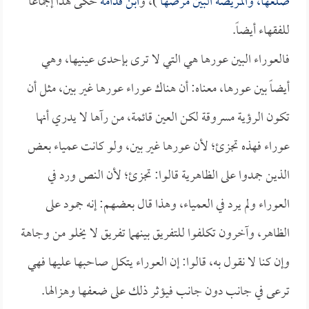
ضلعها، والمريضة البين مرضها
)، و
ابن قدامة
حكى هذا إجماعاً
للفقهاء أيضاً.
فالعوراء البين عورها هي التي لا ترى بإحدى عينيها، وهي
أيضاً بين عورها، معناه: أن هناك عوراء عورها غير بين، مثل أن
تكون الرؤية مسروقة لكن العين قائمة، من رآها لا يدري أنها
عوراء فهذه تجزئ؛ لأن عورها غير بين، ولو كانت عمياء بعض
الذين جمدوا على الظاهرية قالوا: تجزئ؛ لأن النص ورد في
العوراء ولم يرد في العمياء، وهذا قال بعضهم: إنه جمود على
الظاهر، وآخرون تكلفوا للتفريق بينهما تفريق لا يخلو من وجاهة
وإن كنا لا نقول به، قالوا: إن العوراء يتكل صاحبها عليها فهي
ترعى في جانب دون جانب فيؤثر ذلك على ضعفها وهزالها.