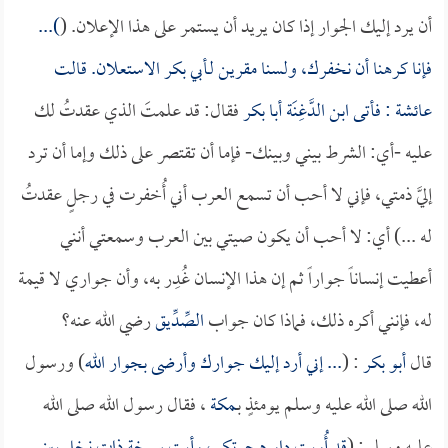
أن يرد إليك الجوار إذا كان يريد أن يستمر على هذا الإعلان. (
)...
فإنا كرهنا أن نخفرك، ولسنا مقرين لـ
أبي بكر
الاستعلان. قالت
عائشة
: فأتى
ابن الدَّغِنَة
أبا بكر
فقال: قد علمتَ الذي عقدتُ لك
عليه -أي: الشرط بيني وبينك- فإما أن تقتصر على ذلك وإما أن ترد
إليَّ ذمتي، فإني لا أحب أن تسمع العرب أني أُخفرت في رجلٍ عقدتُ
له ...) أي: لا أحب أن يكون صيتي بين العرب وسمعتي أنني
أعطيت إنساناً جواراً ثم إن هذا الإنسان غُدِر به، وأن جواري لا قيمة
له، فإنني أكره ذلك، فماذا كان جواب
الصِّدِّيق
رضي الله عنه؟
قال
أبو بكر
: (
... إني أرد إليك جوارك وأرضى بجوار الله
) ورسول
الله صلى الله عليه وسلم يومئذٍ بـ
مكة
، فقال رسول الله صلى الله