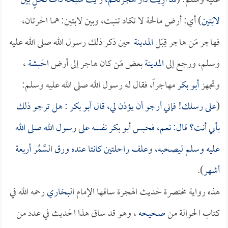
عليه وسلم: (
قد أُرِيت دار هجرتكم، رأيت سبخة ذات نخلٍ بين
لابَتين
) أي: أرض مالحة لا تكاد تنبت، وبين لابتين: هما الحرتان،
فهاجر مَن هاجر قِبَل
المدينة
حين ذكر ذلك رسول الله صلى الله عليه
وسلم، ورجع إلى
المدينة
بعض مَن كان هاجر إلى أرض
الحبشة
،
وتجهز
أبو بكر
مهاجراً، فقال له رسول الله صلى الله عليه وسلم:
(
على رسلك! فإني أرجو أن يؤذن لي، قال
أبو بكر
: هل ترجو ذلك
بأبي أنت؟ قال: نعم، فحبس
أبو بكر
نفسه على رسول الله صلى الله
عليه وسلم ليصحبه، وعلف راحلتين كانتا عنده ورق السَّمُر أربعة
أشهر
).
هذه رواية مختصرة لحديث الهجرة ساقها الإمام
البخاري
رحمه الله في
كتاب الحوالة من
صحيحه
، وهو قد ساق هذا الحديث في عدد من