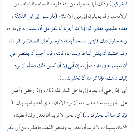
المشركين
) وذلك لما يعلمونه من رقة قلوب النساء والشباب من
أولادهم، وقد يميلون إلى دين الإسلام (
فأرسلوا إلى
ابن الدَّغِنَة
،
فقدم عليهم، فقالوا له: إنا كنا أجرنا
أبا بكر
على أن يعبد ربه في داره،
وإنه جاوز ذلك فابتنى مسجداً بفناء داره، وأعلن الصلاة والقراءة،
وقد خشينا أن يفتن أبناءنا ونساءنا، فائته، فإن أحب أن يقتصر على
أن يعبد ربه في داره فَعَلَ، وإن أبى إلا أن يُعلن ذلك فسَلْه أن يرد
إليك ذمتك، فإنا كرهنا أن نخفرك ...
).
أي: إذا رضي أن يعود إلى داخل الدار فله ذلك، وإذا رفض وأصر
على الجهر بدينه فاطلب منه أن يرد الأمان الذي أعطيناه بسببك. (
...
فإنا كرهنا أن نخفرك ...
) أي: نحن لا نريد أن نغدر وقد أعطيناه
الأمان بسببك، لا نريد أن نغدر به ونخفر الذمة، فاطلب من
أبي بكر