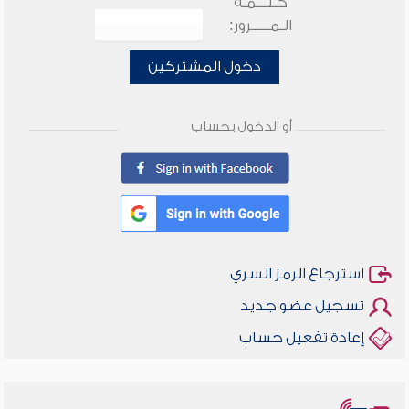
كـلـــمـة
الـمـــــرور:
دخول المشتركين
أو الدخول بحساب
استرجاع الرمز السري
تسجيل عضو جديد
إعادة تفعيل حساب