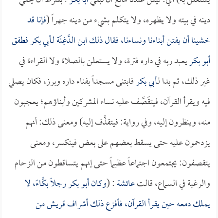
يستعلن به) أي: ليس عندنا مانع أن نبقي
أبا بكر
؛ بشرط أن يخفي
دينه في بيته ولا يظهره، ولا يتكلم بشيء من دينه جهراً (
فإنا قد
خشينا أن يفتن أبناءنا ونساءنا، فقال ذلك
ابن الدَّغِنَة
لـ
أبي بكر
فطفق
أبو بكر
يعبد ربه في داره فترة، ولا يستعلن بالصلاة ولا القراءة في
غير ذلك، ثم بدا لـ
أبي بكر
فابتنى مسجداً بفناء داره وبرز، فكان يصلي
فيه ويقرأ القرآن، فيتقَصَّف عليه نساء المشركين وأبناؤهم؛ يعجبون
منه، وينظرون إليه، وفي رواية: فيتقذَّف إليه) ومعنى ذلك: أنهم
يزدحمون عليه حتى يسقط بعضهم على بعض فينكسر، ومعنى
يتقصفون: يجتمعون اجتماعاً عظيماً حتى إنهم يتساقطون من الزحام
والرغبة في السماع، قالت
عائشة
: (
وكان
أبو بكر
رجلاً بكَّاءً، لا
يملك دمعه حين يقرأ القرآن، فأفزع ذلك أشراف قريش من