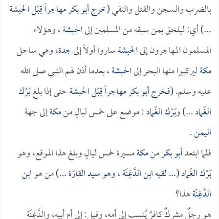
بالضرب والسجن والقتل والنفي (
خرج
أبو بكر
مهاجراً قِبَل الحبشة
...
) أي: ليلحق بمن سبقه من المسلمين إلى
الحبشة
، وهؤلاء
المسلمون المهاجرون إلى
الحبشة
ساروا أولاً إلى
جدة
، وهي ساحل
مكة
ليركبوا منها البحر إلى
الحبشة
، بعدما أذن لهم النبي صلى الله
عليه وسلم. (
فخرج
أبو بكر
مهاجراً قِبَل
الحبشة
حتى إذا بلغ
بَرْك
الغَماد
...) و
بَرْك الغَماد
: موضع على خمس ليالٍ من
مكة
إلى جهة
اليمن
.
فلما ابتعد
أبو بكر
من
مكة
مسيرة خمس ليالٍ وبلغ هذا الموقع، وهو
بَرْك الغَماد
(
... لقيه
ابن الدَّغِنَة
، وهو سيد القارَة ...
) من هو
ابن
الدَّغِنَة
هذا؟
هو رجلٌ مشركٌ كافرٌ يُنسب إلى أمه، وقيل: إلى أم أبيه، والدَّغِنَة