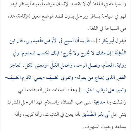
والسياحة في اللغة: أن لا يقصد الإنسان موضعاً بعينه ليستقر فيه،
فهو في سياحة يسافر ويرحل بدون قصد موضع معين للإقامة، هذه
هي السياحة في اللغة.
فيقول
أبو بكر
: (
... فأريد أن أسيح في الأرض فأعبد ربي، قال
ابن
الدَّغِنَة
: إن مثلك لا يَخرج ولا يُخرج؛ فإنك تكسب المعدوم. وفي
رواية: المعدَم، وتصل الرحم، وتحمل الكلَّ -ومعنى الكل: العاجز
الفقير الذي يحتاج من يعوله- وتقري الضيف -يعني: تكرم الضيف-
وتعين على نوائب الحق ...
) وهذه الصفات مثل الصفات التي
وَصَفَت بها
خديجة
النبي عليه الصلاة والسلام. فهذا الرجل المشرك
يثني على
أبي بكر الصِّدِّيق
بأنه يعين في النائبات، وأنه كريم، وأنه
يساعد ويغيث الملهوف.