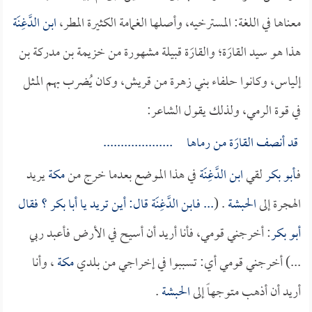
معناها في اللغة: المسترخيه، وأصلها الغمامة الكثيرة المطر،
ابن الدَّغِنَة
هذا هو سيد القارَة؛ والقارَة قبيلة مشهورة من خزيمة بن مدركة بن
إلياس، وكانوا حلفاء بني زهرة من قريش، وكان يُضرب بهم المثل
في قوة الرمي، ولذلك يقول الشاعر:
قد أنصف القارَة من رماها ....................
فـ
أبو بكر
لقي
ابن الدَّغِنَة
في هذا الموضع بعدما خرج من
مكة
يريد
الهجرة إلى
الحبشة
. (
... فـ
ابن الدَّغِنَة
قال: أين تريد يا
أبا بكر
؟ فقال
أبو بكر
: أخرجني قومي، فأنا أريد أن أسيح في الأرض فأعبد ربي
...) أخرجني قومي أي: تسببوا في إخراجي من بلدي
مكة
، وأنا
أريد أن أذهب متوجهاً إلى
الحبشة
.