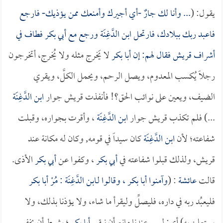
يقول: (
... وأنا لك جارٌ -أي أجيرك وأمنعك ممن يؤذيك- فارجع
فاعبد ربك ببلادك، فارتحل
ابن الدَّغِنَة
ورجع مع
أبي بكر
فطاف في
أشراف قريش فقال لهم: إن
أبا بكر
لا يَخرج مثله ولا يُخرج، أتخرجون
رجلاً يُكسب المعدوم، ويصل الرحم، ويحمل الكلَّ، ويقري
الضيف، ويعين على نوائب الحق؟! فأنفذت قريش جوار
ابن الدَّغِنَة
...) فلم تكذب قريش جوار
ابن الدَّغِنَة
، وأقرت بجواره، وقبلت
شفاعته؛ لأن
ابن الدَّغِنَة
كان سيداً في قومه, وكان له مكانة عند
قريش، ولذلك قبلوا شفاعته في
أبي بكر
، وكفوا عن
أبي بكر
الأذى.
قالت
عائشة
: (
وآمنوا
أبا بكر
، وقالوا لـ
ابن الدَّغِنَة
: مُرْ
أبا بكر
فليعبُد ربه في داره، فليصلِّ وليقرأ ما شاء، ولا يؤذنا بذلك، ولا