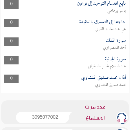
تابع انقسام التوحيد إلى نوعين
0
ياسر برهامي
حاجتنا إلى التمسك بالعقيدة
0
علي عبد الخالق القرني
سورة الملك
0
أحمد المعصراوي
سورة الجاثية
0
عبد السلام غالب السفياني
أذان محمد صديق المنشاوي
0
محمد صديق المنشاوي
عدد مرات
3095077002
الاستماع