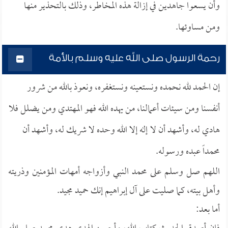
وأن يسعوا جاهدين في إزالة هذه المخاطر، وذلك بالتحذير منها
ومن مساوئها.
رحمة الرسول صلى الله عليه وسلم بالأمة
إن الحمد لله نحمده ونستعينه ونستغفره، ونعوذ بالله من شرور
أنفسنا ومن سيئات أعمالنا، من يهده الله فهو المهتدي ومن يضلل فلا
هادي له، وأشهد أن لا إله إلا الله وحده لا شريك له، وأشهد أن
محمداً عبده ورسوله.
اللهم صل وسلم على محمد النبي وأزواجه أمهات المؤمنين وذريته
وأهل بيته، كما صليت على آل إبراهيم إنك حميد مجيد.
أما بعد: