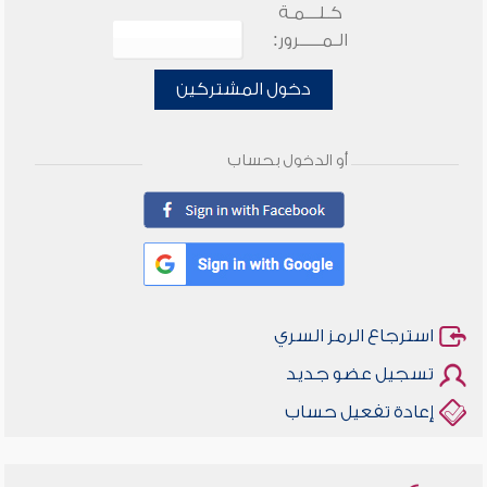
كـلـــمـة
الـمـــــرور:
دخول المشتركين
أو الدخول بحساب
استرجاع الرمز السري
تسجيل عضو جديد
إعادة تفعيل حساب