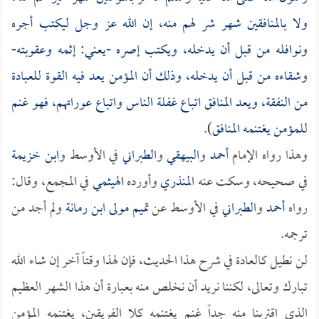
ولا بالمنافقين شهر شر لهم منه، إن الله عز وجل ليكتب أجره
ونوافله من قبل أن يدخله، ويكتب إصره -يعني: إثمه وعقوبته-
وشقاءه من قبل أن يدخله، وذلك أن المؤمن يعد فيه القوة للعبادة
من النفقة، ويعد المنافق اتباع غفلة الناس واتباع عوراتهم، فهو غنم
للمؤمن يغتنمه المنافق
).
وهذا رواه الإمام
أحمد
و
البيهقي
و
الطبراني
في الأوسط و
ابن خزيمة
في صحيحه، وسكت عنه
المنذري
وأورده
الهيثمي
في المجمع، وقال:
رواه
أحمد
و
الطبراني
في الأوسط عن
تميم مولى ابن رمانة
ولم أجد من
ترجمه.
لن نطيل كالعادة في شرح هذا الحديث، فإن لهذا وقتاً آخر إن شاء الله
تبارك وتعالى، لكننا نريد أن نخلص منه بعبارة أن هذا الشهر العظيم
الذي اقتربنا منه جداً غنم يغتنمه كلا الفريقين، يغتنمه المؤمن