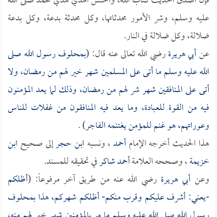
فإن أصدق الحديث كتاب الله، وأحسن الهدي هدي محمد صلى الله
عليه وسلم، وشر الأمور محدثاتها، وكل محدثة بدعة، وكل بدعة
ضلالة، وكل ضلالة في النار.
عن
أبي هريرة
رضي الله تعالى عنه قال: (
بمحلوف رسول الله صلى
الله عليه وسلم ما أتى على المسلمين شهر خير لهم من رمضان، ولا
أتى على المنافقين شهر شر لهم من رمضان، وذلك لما يعد المؤمنون
فيه من القوة للعبادة، وما يعد فيه المنافقون من غفلات للناس
وعوراتهم، هو غنم للمؤمن يغتنمه الفاجر
) .
هذا الحديث أخرجه الإمام
أحمد
، ونسبه
ابن حجر
إلى صحيح
ابن
خزيمة
، وصححه العلامة
أحمد شاكر
في تحقيقه للمسند.
وعن
أبي هريرة
رضي الله عنه من طريق آخر مرفوعاً: (
أظلكم
-يعني: أشرف عليكم وقرب منكم- أظلكم شهركم، هذا بمحلوف
رسول الله صلى الله عليه وسلم ما مر بالمؤمنين شهر خير لهم منه،