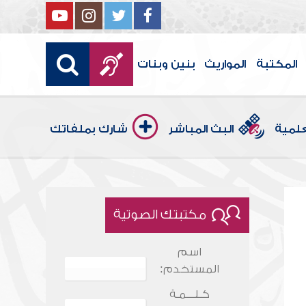
المكتبة
المواريث
بنين وبنات
علمية
البث المباشر
شارك بملفاتك
مكتبتك الصوتية
اسم
المستخدم:
كـلـــمـة