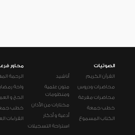
الصوتيات
محاور فرع
القرآن الكريم
أناشيد
الرحمة المه
محاضرات ودروس
متون علمية
واحة رمضان
ومنظومات
محاضرات مفرغة
الحج و العم
مختارات من الأذان
خطب جمعة
خطب جمع
أدعية و أذكار
الكتاب المسموع
القراءات ال
استراحة التسجيلات