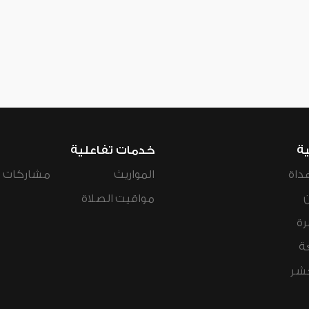
ية
خدمات تفاعلية
داة
المواريث
مشاركات ال
مواقيت الصلاة
رة
ة
عشر