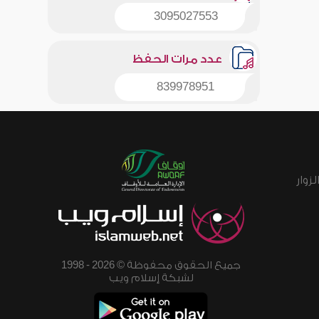
3095027553
عدد مرات الحفظ
839978951
زوار
جميع الحقوق محفوظة © 2026 - 1998
لشبكة إسلام ويب