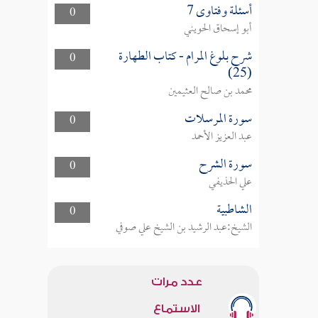
أسئلة وفتاوى 7
0
أبو إسحاق الحويني
شرح بلوغ المرام - كتاب الطهارة
0
(25)
محمد بن صالح العثيمين
سورة المرسلات
0
عبد العزيز الأحمد
سورة الشرح
0
علي الحذيفي
الشاطبية
0
الشيخ:عبد الرشيد بن الشيخ علي صوفي
عدد مرات
الاستماع