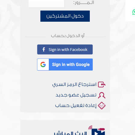
الـمـــــرور:
دخول المشتركين
أو الدخول بحساب
استرجاع الرمز السري
تسجيل عضو جديد
إعادة تفعيل حساب
البث المباشر