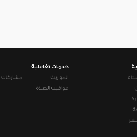
ية
خدمات تفاعلية
داة
المواريث
مشاركات ال
مواقيت الصلاة
رة
ة
عشر