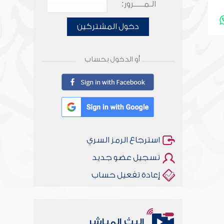
الـمـــــرور:
دخول المشتركين
أو الدخول بحساب
استرجاع الرمز السري
تسجيل عضو جديد
إعادة تفعيل حساب
البث المباشر