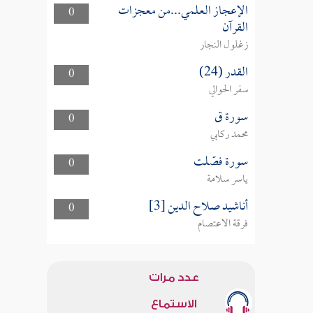
الإعجاز العلمي...من معجزات
0
القرآن
زغلول النجار
القدر (24)
0
سفر الحوالي
سورة ق
0
محمد ركابي
سورة فصّلت
0
ياسر سلامة
أناشيد صلاح الدين [3]
0
فرقة الاعتصام
عدد مرات
الاستماع