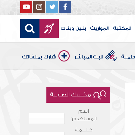
المكتبة
المواريث
بنين وبنات
علمية
البث المباشر
شارك بملفاتك
مكتبتك الصوتية
اسم
المستخدم:
كـلـــمـة