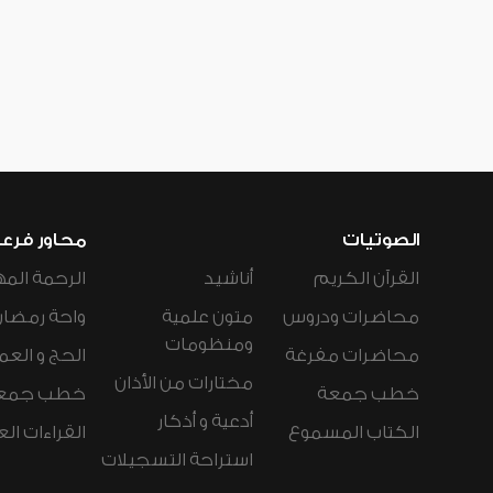
الصوتيات
محاور فرع
القرآن الكريم
أناشيد
الرحمة المه
محاضرات ودروس
متون علمية
واحة رمضان
ومنظومات
محاضرات مفرغة
الحج و العم
مختارات من الأذان
خطب جمعة
خطب جمع
أدعية و أذكار
الكتاب المسموع
القراءات ال
استراحة التسجيلات