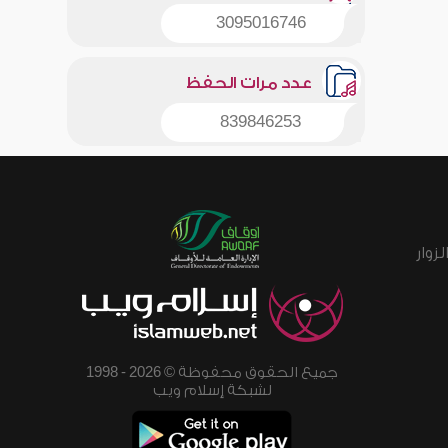
3095016746
عدد مرات الحفظ
839846253
زوار
جميع الحقوق محفوظة © 2026 - 1998
لشبكة إسلام ويب