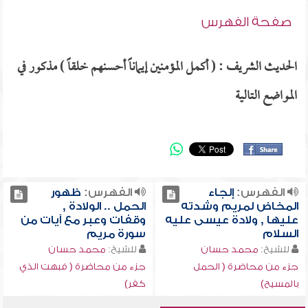
صفحة الفهرس
الحديث الشريف : ( أكمل المؤمنين إيماناً أحسنهم خلقاً ) مذكور في
المواضع التالية
الفهرس:
إلجاء
الفهرس:
ظهور
المخاض لمريم وشدته
الحمل .. الولادة ,
عليها , ولادة عيسى عليه
وقفات وعبر مع آيات من
السلام
سورة مريم
للشيخ:
محمد حسان
للشيخ:
محمد حسان
جزء من محاضرة ( الحمل
جزء من محاضرة ( فبهت الذي
بالمسيح)
كفر)