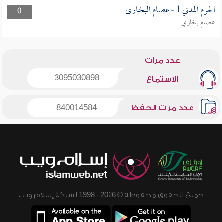
الحرم المدني 1 - عصام البخارى
0
عصام بخاري
عدد مرات
3095030898
الاستماع
عدد مرات الحفظ
840014584
جميع الحقوق محفوظة © 2026 - 1998 لشبكة إسلام ويب