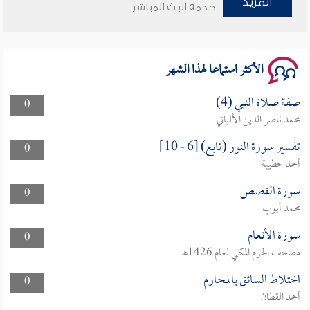
المزيد
خدمة البث المباشر
سلسلة محاضرات نفحات رمضانية 1444هـ
الأكثر استماعا لهذا الشهر
صفة صلاة النبي (4)
0
محمد ناصر الدين الألباني
تفسير سورة النور (تابع) [6 - 10]
0
أحمد حطيبة
سورة القصص
0
محمد أيوب
سورة الأنعام
0
مصحف الحرم المكي لعام 1426هـ
اختلاط السائق بالمحارم
0
أحمد القطان