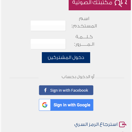
مكتبتك الصوتية
اسم
المستخدم:
كـلـــمـة
الـمـــــرور:
دخول المشتركين
أو الدخول بحساب
استرجاع الرمز السري