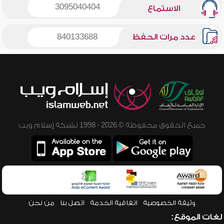
3095040404
الاستماع
عدد مرات الحفظ
840133688
جميع الحقوق محفوظة © 2026 - 1998 لشبكة إسلام ويب
وثيقة الخصوصية
اتفاقية الخدمة
اتصل بنا
من نحن
لغات الموقع: