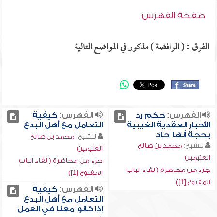
صفحة الفهرس
الفرق : ( الرافضة ) مذكور في المواضع التالية
الفهرس:
حكم رد
الفهرس:
كيفية
الأخبار العقدية الغيبية
التعامل مع أهل البدع
بحجة أنها آحاد
للشيخ:
محمد بن صالح
للشيخ:
محمد بن صالح
العثيمين
العثيمين
جزء من محاضرة ( لقاء الباب
جزء من محاضرة ( لقاء الباب
المفتوح [1])
المفتوح [1])
الفهرس:
كيفية
التعامل مع أهل البدع
إذا كانوا معنا في العمل