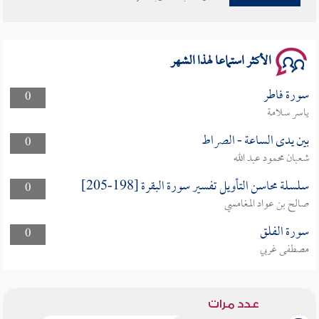
سلسلة محاضرات نفحات رمضانية 1444هـ
الأكثر استماعا لهذا الشهر
سورة فاطر
0
ياسر سلامة
بين يدى الساعة - الصراط
0
شعبان محمود عبد الله
سلسلة محاسن التأويل تفسير سورة البقرة [198-205]
0
صالح بن عواد المغامسي
سورة الفلق
0
مصطفى غربي
عدد مرات