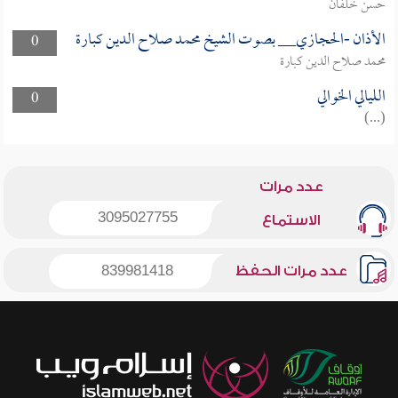
حسن خلفان
الأذان -الحجازي__ بصوت الشيخ محمد صلاح الدين كبارة
0
محمد صلاح الدين كبارة
الليالي الخوالي
0
(...)
عدد مرات
3095027755
الاستماع
عدد مرات الحفظ
839981418