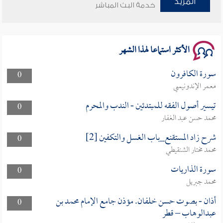
المزيد
خدمة البث المباشر
سلسلة محاضرات نفحات رمضانية 1444هـ
الأكثر استماعا لهذا الشهر
سورة الكافرون
0
معمر الإندونيسي
تيسير أصول الفقه للمبتدئين - الندب والمحرم
0
محمد حسن عبد الغفار
شرح زاد المستقنع_باب الغسل والتكفين [2]
0
محمد مختار الشنقيطي
سورة الذاريات
0
محمد جبريل
أذان - بصوت حسن خلفان. مؤذن جامع الإمام محمد بن
0
عبدالوهاب – قطر