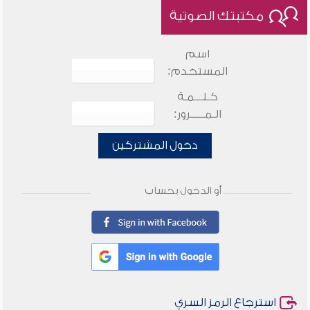
مكتبتك الصوتية
اسم
المستخدم:
كـلـــمـة
الـمـــــرور:
دخول المشتركين
أو الدخول بحساب
استرجاع الرمز السري