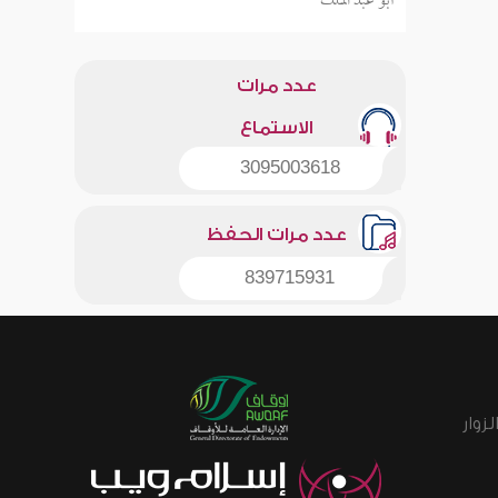
أبو عبد الملك
عدد مرات
الاستماع
3095003618
عدد مرات الحفظ
839715931
زوار