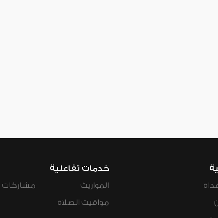
ية
خدمات تفاعلية
داة
المواريث
مشاركات ال
مواقيت الصلاة