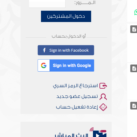
الـمـــــرور:
دخول المشتركين
أو الدخول بحساب
استرجاع الرمز السري
تسجيل عضو جديد
إعادة تفعيل حساب
البث المباشر