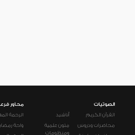
الصوتيات
محاور فرع
القرآن الكريم
أناشيد
الرحمة المه
محاضرات ودروس
متون علمية
واحة رمضان
ومنظومات