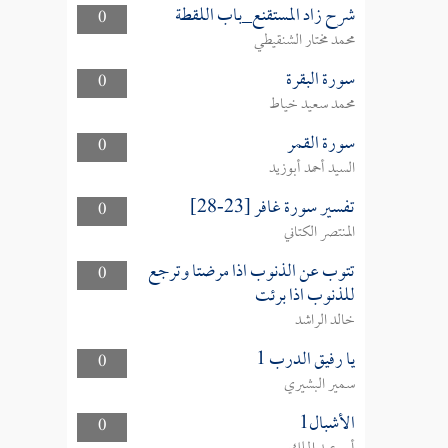
شرح زاد المستقنع_باب اللقطة
0
محمد مختار الشنقيطي
سورة البقرة
0
محمد سعيد خياط
سورة القمر
0
السيد أحمد أبوزيد
تفسير سورة غافر [23-28]
0
المنتصر الكتاني
تتوب عن الذنوب اذا مرضتا وترجع
0
للذنوب اذا برئت
خالد الراشد
يا رفيق الدرب 1
0
سمير البشيري
الأشبال1
0