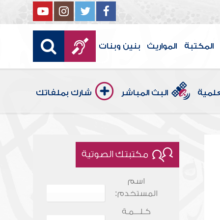
المكتبة
المواريث
بنين وبنات
علمية
البث المباشر
شارك بملفاتك
مكتبتك الصوتية
اسم
المستخدم:
كـلـــمـة