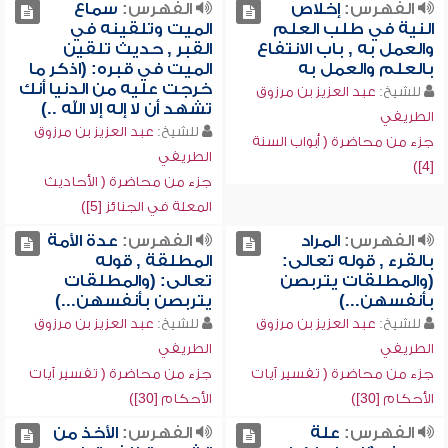
الفهرس:
إخلاص
الفهرس:
سماع
النية في طلب العلم
الميت وتلقينه في
والعمل به , باب الانتفاع
القبر , حديث تلقين
بالعلم والعمل به
الميت في قبره: (اذكر ما
خرجت عليه من الدنيا أنك
للشيخ:
عبد العزيز بن مرزوق
تشهد أن لا إله إلا الله ..)
الطريفي
للشيخ:
عبد العزيز بن مرزوق
جزء من محاضرة ( أبواب السنة
الطريفي
[4])
جزء من محاضرة ( الأحاديث
المعلة في الجنائز [5])
الفهرس:
المراد
الفهرس:
عدة الأمة
بالقرء , قوله تعالى:
المطلقة , قوله
(والمطلقات يتربصن
تعالى: (والمطلقات
بأنفسهن...)
يتربصن بأنفسهن...)
للشيخ:
عبد العزيز بن مرزوق
للشيخ:
عبد العزيز بن مرزوق
الطريفي
الطريفي
جزء من محاضرة ( تفسير آيات
جزء من محاضرة ( تفسير آيات
الأحكام [30])
الأحكام [30])
الفهرس:
علة
الفهرس:
الأخذ من