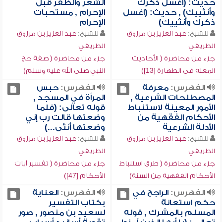
حديث: (اغسل ذكرك
الشعر والظفر قبل
وأنثييك) , حديث: (اغسل
الإحرام , مستحبات
ذكرك وأنثييك)
الإحرام
للشيخ:
عبد العزيز بن مرزوق
للشيخ:
عبد العزيز بن مرزوق
الطريفي
الطريفي
جزء من محاضرة ( الأحاديث
جزء من محاضرة ( صفة حج
المعلة في الطهارة [13])
النبي صلى الله عليه وسلم)
الفهرس:
معرفة
الفهرس:
حبس
المصطلحات الشرعية ,
المرأة في المسجد ,
الأمور المعينة لاستنباط
قوله تعالى: (فلما
الأحكام الفقهية من
وضعتها قالت رب إني
الأدلة الشرعية
وضعتها أنثى...)
للشيخ:
عبد العزيز بن مرزوق
للشيخ:
عبد العزيز بن مرزوق
الطريفي
الطريفي
جزء من محاضرة ( طرق استنباط
جزء من محاضرة ( تفسير آيات
الأحكام الفقهية من السنة)
الأحكام [47])
الفهرس:
الراجح في
الفهرس:
العناية
حكم استعانة
بكتاب التفسير
المسلم بالمشرك , قوله
لسعيد بن منصور , صور