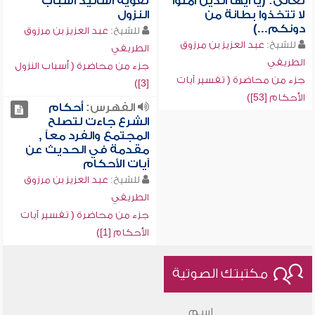
تعالى: (يا أيها الذين آمنوا
تقوية أسانيد أسباب
لا تتخذوا بطانة من
النزول
دونكم...)
للشيخ:
عبد العزيز بن مرزوق
للشيخ:
عبد العزيز بن مرزوق
الطريفي
الطريفي
جزء من محاضرة ( أسباب النزول
جزء من محاضرة ( تفسير آيات
[3])
الأحكام [53])
الفهرس:
أحكام
الشرع جاءت لتصلح
المجتمع والفرد معاً ,
مقدمة في الحديث عن
آيات الأحكام
للشيخ:
عبد العزيز بن مرزوق
الطريفي
جزء من محاضرة ( تفسير آيات
الأحكام [1])
مكتبتك الصوتية
اسم