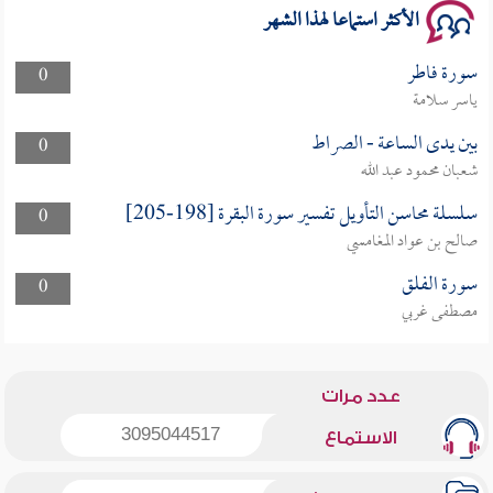
الأكثر استماعا لهذا الشهر
سورة فاطر
0
ياسر سلامة
بين يدى الساعة - الصراط
0
شعبان محمود عبد الله
سلسلة محاسن التأويل تفسير سورة البقرة [198-205]
0
صالح بن عواد المغامسي
سورة الفلق
0
مصطفى غربي
عدد مرات
3095044517
الاستماع