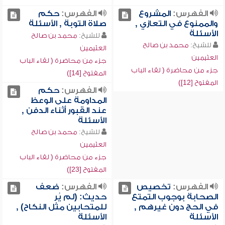
الفهرس:
المشروع
الفهرس:
حكم
والممنوع في التعازي ,
صلاة التوبة , الأسئلة
الأسئلة
للشيخ:
محمد بن صالح
للشيخ:
محمد بن صالح
العثيمين
العثيمين
جزء من محاضرة ( لقاء الباب
جزء من محاضرة ( لقاء الباب
المفتوح [14])
المفتوح [12])
الفهرس:
حكم
المداومة على الوعظ
عند القبور أثناء الدفن ,
الأسئلة
للشيخ:
محمد بن صالح
العثيمين
جزء من محاضرة ( لقاء الباب
المفتوح [23])
الفهرس:
تخصيص
الفهرس:
ضعف
الصحابة بوجوب التمتع
حديث: (لم يُر
في الحج دون غيرهم ,
للمتحابين مثل النكاح) ,
الأسئلة
الأسئلة