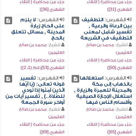
جزء من محاضرة ( اللقاء
جزء من محاضرة ( اللقاء
الشهري [31])
الشهري [36])
الفهرس:
التطفيف
الفهرس:
لا يلزم
بين الرعاة والرعية ,
على الحاج زيارة
تفسير شامل لمعنى
المدينة , مسائل تتعلق
التطفيف في الشريعة
بالحج
للشيخ:
محمد بن صالح
للشيخ:
محمد بن صالح
العثيمين
العثيمين
جزء من محاضرة ( اللقاء
جزء من محاضرة ( اللقاء
الشهري [50])
الشهري [53]رقم (1، 2))
الفهرس:
استغلالها
الفهرس:
تفسير
بالذهاب إلى مكة
قوله تعالى: (يَا أَيُّهَا
والمدينة للعمرة والزيارة ,
الَّذِينَ آمَنُوا إِذَا نُودِي
استغلال الإجازة الصيفية
لِلصَّلاةِ..) , تفسير آيات من
وأقسام الناس فيها
أواخر سورة الجمعة
للشيخ:
محمد بن صالح
للشيخ:
محمد بن صالح
العثيمين
العثيمين
جزء من محاضرة ( اللقاء
جزء من محاضرة ( اللقاء
الشهري [65])
الشهري [69])