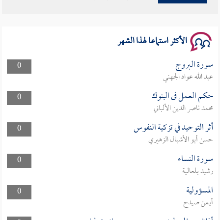
الأكثر استماعا لهذا الشهر
سورة البروج
0
عبد الله عواد الجهني
حكم العمل فى البنوك
0
محمد ناصر الدين الألباني
أثر التوحيد في تزكية النفوس
0
حسن أبو الأشبال الزهيري
سورة النساء
0
رشيد بلعالية
المسؤولية
0
أيمن صيدح