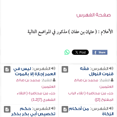
صفحة الفهرس
الأعلام : ( عثمان بن عفان ) مذكور في المواضع التالية
الفهرس:
فقه
الفهرس:
ليس في
قنوت النوازل
العمر إجازة إلا بالموت
للشيخ:
محمد بن صالح
للشيخ:
محمد بن صالح
العثيمين
العثيمين
جزء من محاضرة ( لقاء الباب
جزء من محاضرة ( اللقاء
المفتوح [2])
الشهري [7]1،2)
الفهرس:
من أحكام
الفهرس:
حكم
الزكاة
تخصيص أبي بكر بذكر