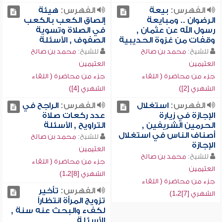
الفهرس:
بيعة
الفهرس:
هيئة
الرضوان .. ومبايعة
إلصاق الكعب بالكعب
رسول الله عن عثمان ,
في الصلاة وتسوية
وقفات من غزوة الحديبية
الصفوف , الأسئلة
للشيخ:
محمد بن صالح
للشيخ:
محمد بن صالح
العثيمين
العثيمين
جزء من محاضرة ( اللقاء
جزء من محاضرة ( اللقاء
الشهري [2])
الشهري [4])
الفهرس:
استغلال
الفهرس:
الراجح في
الإجازة في زيارة
عدد ركعات صلاة
الحرمين الشريفين ,
التراويح , الأسئلة
أصناف الناس في استغلال
للشيخ:
محمد بن صالح
الإجازة
العثيمين
للشيخ:
محمد بن صالح
جزء من محاضرة ( اللقاء
العثيمين
الشهري [8]1،2)
جزء من محاضرة ( اللقاء
الفهرس:
تأخير
الشهري [7]1،2)
تزويج المرأة انتظاراً
لكفء والبحث عنه سنة ,
الأسئلة