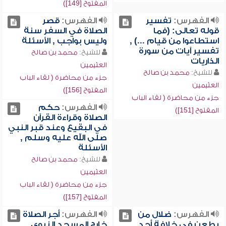
المفتوح [149])
الفهرس:
تفسير
الفهرس:
قصر
قوله تعالى: (فما
الصلاة في السفر سنة
استطاعوا من قيام ...) ,
وليس بواجب , الأسئلة
تفسير آيات من سورة
للشيخ:
محمد بن صالح
الذاريات
العثيمين
للشيخ:
محمد بن صالح
جزء من محاضرة ( لقاء الباب
العثيمين
المفتوح [156])
جزء من محاضرة ( لقاء الباب
الفهرس:
حكم
المفتوح [151])
الصلاة وقراءة القرآن
في البقيع وعند قبر النبي
صلى الله عليه وسلم ,
الأسئلة
للشيخ:
محمد بن صالح
العثيمين
جزء من محاضرة ( لقاء الباب
المفتوح [157])
الفهرس:
ضلال من
الفهرس:
أجر الصلاة
يطعن في خلافة أحد
خارج المسجد النبوي ,