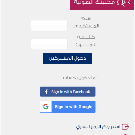
مكتبتك الصوتية
اسم
المستخدم:
كـلـــمـة
الـمـــــرور:
دخول المشتركين
أو الدخول بحساب
استرجاع الرمز السري