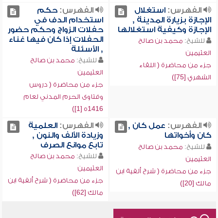
الفهرس:
استغلال
الفهرس:
حكم
الإجازة بزيارة المدينة ,
استخدام الدف في
الإجازة وكيفية استغلالها
حفلات الزواج وحكم حضور
الحفلات إذا كان فيها غناء
للشيخ:
محمد بن صالح
, الأسئلة
العثيمين
للشيخ:
محمد بن صالح
جزء من محاضرة ( اللقاء
العثيمين
الشهري [75])
جزء من محاضرة ( دروس
وفتاوى الحرم المدني لعام
1416ه [1])
الفهرس:
عمل كان ,
الفهرس:
العلمية
كان وأخواتها
وزيادة الألف والنون ,
تابع موانع الصرف
للشيخ:
محمد بن صالح
للشيخ:
محمد بن صالح
العثيمين
العثيمين
جزء من محاضرة ( شرح ألفية ابن
جزء من محاضرة ( شرح ألفية ابن
مالك [20])
مالك [62])