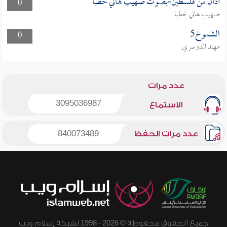
أذان من فلسطين-بصوت صهيب هاني خطبا
0
صهيب هاني خطبا
الشموخ5
0
مهند الدوسري
عدد مرات
3095036987
الاستماع
عدد مرات الحفظ
840073489
جميع الحقوق محفوظة © 2026 - 1998 لشبكة إسلام ويب