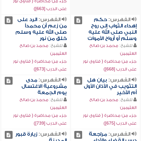
جزء من محاضرة ( فتاوى نور
على الدرب [663])
الفهرس:
حكم
الفهرس:
الرد على
إهداء الثواب إلى روح
من زعم أن محمداً
النبي صلى الله عليه
صلى الله عليه وسلم
وسلم أو أرواح الأموات
خلق من نور
للشيخ:
محمد بن صالح
للشيخ:
محمد بن صالح
العثيمين
العثيمين
جزء من محاضرة ( فتاوى نور
جزء من محاضرة ( فتاوى نور
على الدرب [668])
على الدرب [673])
الفهرس:
بيان هل
الفهرس:
مدى
التثويب في الأذان الأول
مشروعية الاغتسال
أم الأخير
يوم الجمعة
للشيخ:
محمد بن صالح
للشيخ:
محمد بن صالح
العثيمين
العثيمين
جزء من محاضرة ( فتاوى نور
جزء من محاضرة ( فتاوى نور
على الدرب [675])
على الدرب [739])
الفهرس:
مراجعة
الفهرس:
زيارة قبور
درس القضاء والأداء
المدينة